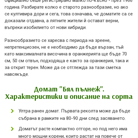
официално беше регистрирано малко по-късно - през 1966
година. Разбирате колко е старото разнообразие, но ако
се култивира дори и сега, това означава, че доматите са се
доказали отдавна, а лятните жители й остават верни,
въпреки изобилието от нови хибриди.
Разнообразието се харесва с периода на зреене,
непретенциозен, не е необходимо да бъде вързан, тъй
като максималната височина в оранжерията ще бъде 70
см, 50 см отвън, подходяща е както за оранжерия, така и
за открит терен. Може да се отглежда за тази сметка
навсякъде.
Домат "Бял пълнеж".
Характеристики и описание на сорта
Ултра ранен домат. Първата реколта може да бъде
събрана в рамките на 80-90 дни след засяването.
Доматът расте компактно отгоре, но под него има
много мощни корени, които растат на повече от