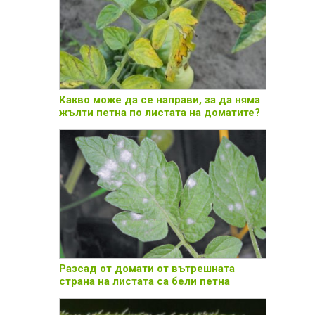
Какво може да се направи, за да няма
жълти петна по листата на доматите?
Разсад от домати от вътрешната
страна на листата са бели петна