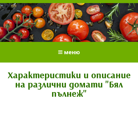
Всичко за доматите.
Отглеждане и грижи за домати
меню
Отглеждане на домати.
Сортове и разсад.
Характеристики и описание
на различни домати "Бял
пълнеж"