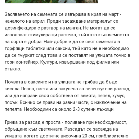
Засяването на семената се извършва в края на март -
началото на април. Преди засаждане материалът се
дезинфекцира с разтвор на манган. Не могат да се
използват стимулиращи растежа, тъй като кълняемостта
на сорта е добра. Най-добре е да се сеят семената в
торфящи таблетки или саксии, тъй като не е необходимо
да се гмуркат след това и се поставят на улицата точно в
този контейнер. Култури, извършвани под филма или
стъкло.
Почвата в саксиите и на улицата не трябва да бъде
кисела.Почва, взета или закупена за зеленчукови разсад,
или да направи своя собствена от земята, пепел, хумус,
пясък. Всичко се прави на равни части, с изключение на
пепелта. Необходими са около 2-3 супени лъжици.
Грижа за разсад е проста - поливане при необходимост,
обръщане към светлината. Разсадът се засажда на
улицата, когато достигне височина 20 см, приблизително