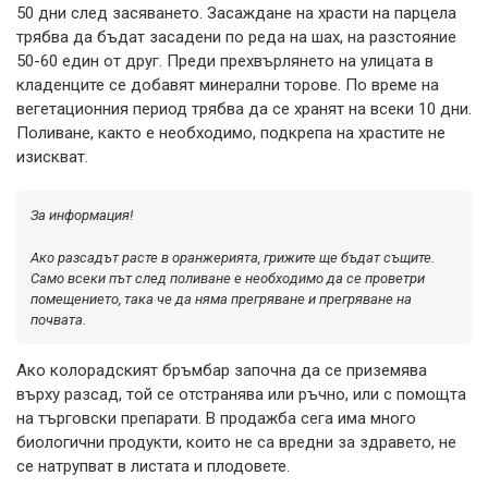
50 дни след засяването. Засаждане на храсти на парцела
трябва да бъдат засадени по реда на шах, на разстояние
50-60 един от друг. Преди прехвърлянето на улицата в
кладенците се добавят минерални торове. По време на
вегетационния период трябва да се хранят на всеки 10 дни.
Поливане, както е необходимо, подкрепа на храстите не
изискват.
За информация!
Ако разсадът расте в оранжерията, грижите ще бъдат същите.
Само всеки път след поливане е необходимо да се проветри
помещението, така че да няма прегряване и прегряване на
почвата.
Ако колорадският бръмбар започна да се приземява
върху разсад, той се отстранява или ръчно, или с помощта
на търговски препарати. В продажба сега има много
биологични продукти, които не са вредни за здравето, не
се натрупват в листата и плодовете.