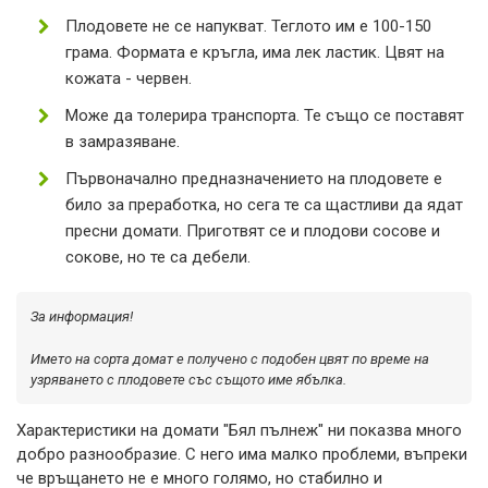
Плодовете не се напукват. Теглото им е 100-150
грама. Формата е кръгла, има лек ластик. Цвят на
кожата - червен.
Може да толерира транспорта. Те също се поставят
в замразяване.
Първоначално предназначението на плодовете е
било за преработка, но сега те са щастливи да ядат
пресни домати. Приготвят се и плодови сосове и
сокове, но те са дебели.
За информация!
Името на сорта домат е получено с подобен цвят по време на
узряването с плодовете със същото име ябълка.
Характеристики на домати "Бял пълнеж" ни показва много
добро разнообразие. С него има малко проблеми, въпреки
че връщането не е много голямо, но стабилно и