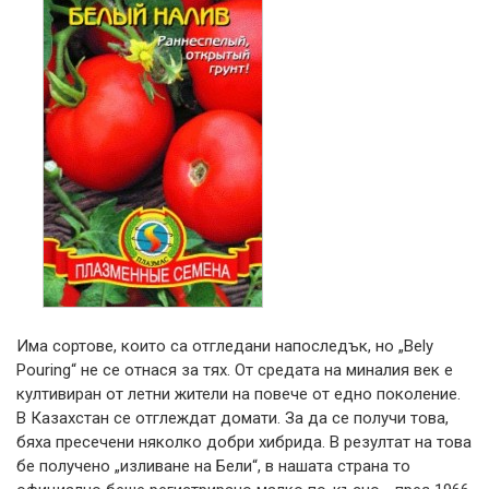
Има сортове, които са отгледани напоследък, но „Bely
Pouring“ не се отнася за тях. От средата на миналия век е
култивиран от летни жители на повече от едно поколение.
В Казахстан се отглеждат домати. За да се получи това,
бяха пресечени няколко добри хибрида. В резултат на това
бе получено „изливане на Бели“, в нашата страна то