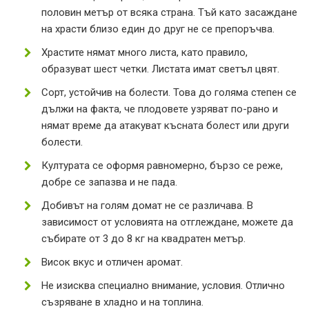
половин метър от всяка страна. Тъй като засаждане
на храсти близо един до друг не се препоръчва.
Храстите нямат много листа, като правило,
образуват шест четки. Листата имат светъл цвят.
Сорт, устойчив на болести. Това до голяма степен се
дължи на факта, че плодовете узряват по-рано и
нямат време да атакуват късната болест или други
болести.
Културата се оформя равномерно, бързо се реже,
добре се запазва и не пада.
Добивът на голям домат не се различава. В
зависимост от условията на отглеждане, можете да
събирате от 3 до 8 кг на квадратен метър.
Висок вкус и отличен аромат.
Не изисква специално внимание, условия. Отлично
съзряване в хладно и на топлина.