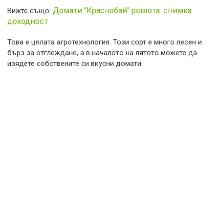
Домати "Краснобай" ревюта. снимка
Вижте също:
доходност
Това е цялата агротехнология. Този сорт е много лесен и
бърз за отглеждане, а в началото на лятото можете да
изядете собствените си вкусни домати.