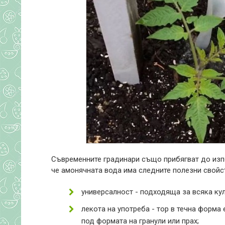
Съвременните градинари също прибягват до изпо
че амонячната вода има следните полезни свойс
универсалност - подходяща за всяка кул
лекота на употреба - тор в течна форма
под формата на гранули или прах;