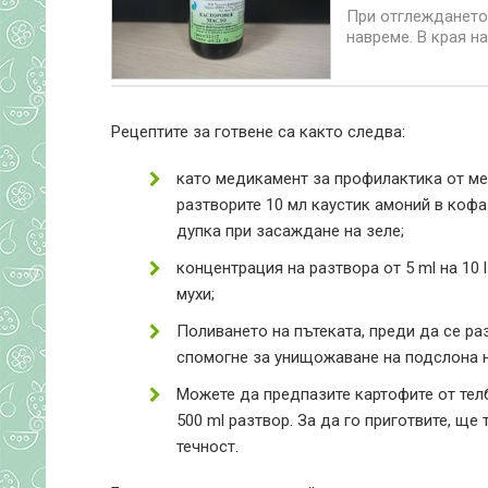
При отглеждането
навреме. В края на
Рецептите за готвене са както следва:
като медикамент за профилактика от ме
разтворите 10 мл каустик амоний в кофа 
дупка при засаждане на зеле;
концентрация на разтвора от 5 ml на 10 
мухи;
Поливането на пътеката, преди да се ра
спомогне за унищожаване на подслона н
Можете да предпазите картофите от тел
500 ml разтвор. За да го приготвите, ще
течност.