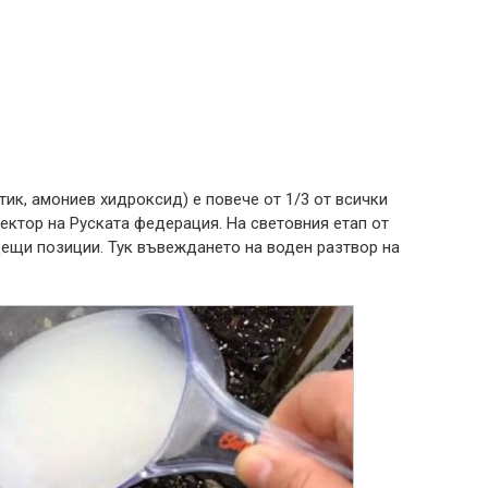
тик, амониев хидроксид) е повече от 1/3 от всички
ектор на Руската федерация. На световния етап от
дещи позиции. Тук въвеждането на воден разтвор на