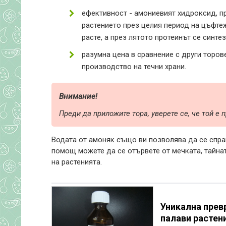
ефективност - амониевият хидроксид, пр
растението през целия период на цъфте
расте, а през лятото протеинът се синте
разумна цена в сравнение с други торов
производство на течни храни.
Внимание!
Преди да приложите тора, уверете се, че той е
Водата от амоняк също ви позволява да се справ
помощ можете да се отървете от мечката, тайна
на растенията.
Уникална прев
палави растен