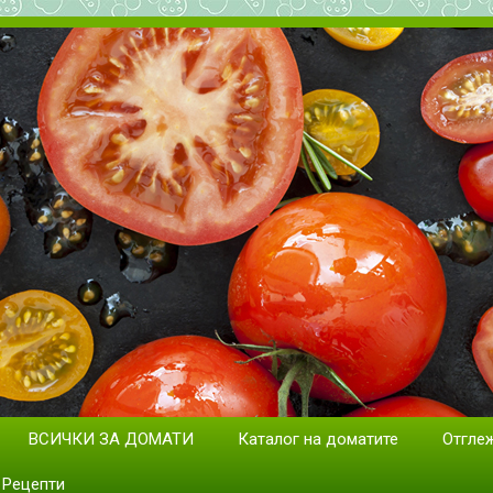
дане на домати. Сортове и раз
ВСИЧКИ ЗА ДОМАТИ
Каталог на доматите
Отгле
Рецепти