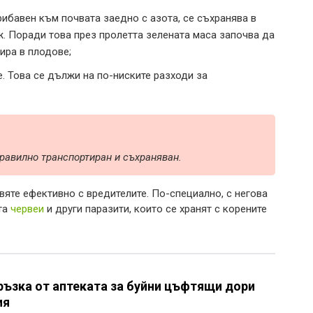
ибавен към почвата заедно с азота, се съхранява в
ж. Поради това през пролетта зелената маса започва да
зира в плодове;
е. Това се дължи на по-ниските разходи за
 правилно транспортиран и съхраняван.
яте ефективно с вредителите. По-специално, с негова
та
червеи
и други паразити, които се хранят с корените
ръзка от аптеката за буйни цъфтящи дори
ия