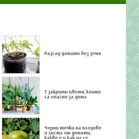
Разсад домати без земя
7 закрити цветя, които
са опасни за дома
Черни точки на плодове
и листа от домати,
какво е и как да се