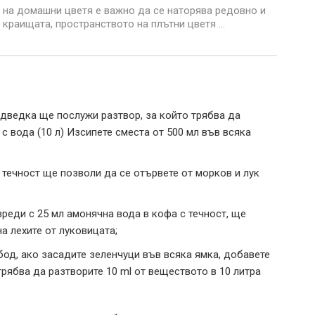
 на домашни цветя е важно да се наторява редовно и
 краищата, пространството на плътни цветя ...
дведка ще послужи разтвор, за който трябва да
с вода (10 л) Изсипете сместа от 500 мл във всяка
l течност ще позволи да се отървете от морков и лук
зреди с 25 мл амонячна вода в кофа с течност, ще
а лехите от луковицата;
бод, ако засадите зеленчуци във всяка ямка, добавете
 трябва да разтворите 10 ml от веществото в 10 литра