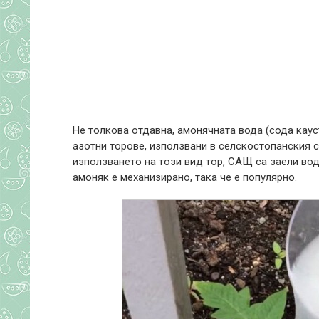
Не толкова отдавна, амонячната вода (сода каус
азотни торове, използвани в селскостопанския с
използването на този вид тор, САЩ са заели во
амоняк е механизирано, така че е популярно.