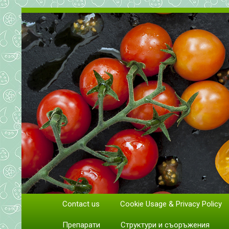
Всичко за доматите. Отглеж
Contact us
Cookie Usage & Privacy Policy
Отглеждане и грижи за домати
Препарати
Структури и съоръжения