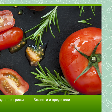
сад.
ждане и грижи
Болести и вредители