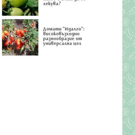
лекува?
Домати "Идалго":
високовъзходно
разнообразие от
универсална цел