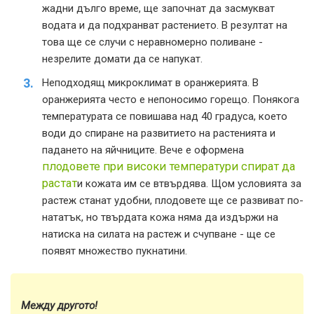
жадни дълго време, ще започнат да засмукват
водата и да подхранват растението. В резултат на
това ще се случи с неравномерно поливане -
незрелите домати да се напукат.
Неподходящ микроклимат в оранжерията. В
оранжерията често е непоносимо горещо. Понякога
температурата се повишава над 40 градуса, което
води до спиране на развитието на растенията и
падането на яйчниците. Вече е оформена
плодовете при високи температури спират да
растат
и кожата им се втвърдява. Щом условията за
растеж станат удобни, плодовете ще се развиват по-
нататък, но твърдата кожа няма да издържи на
натиска на силата на растеж и счупване - ще се
появят множество пукнатини.
Между другото!