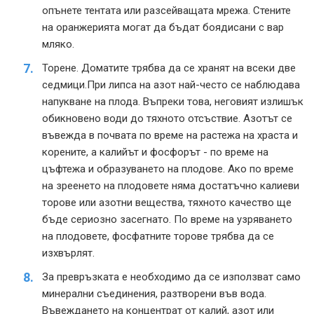
опънете тентата или разсейващата мрежа. Стените
на оранжерията могат да бъдат боядисани с вар
мляко.
Торене. Доматите трябва да се хранят на всеки две
седмици.При липса на азот най-често се наблюдава
напукване на плода. Въпреки това, неговият излишък
обикновено води до тяхното отсъствие. Азотът се
въвежда в почвата по време на растежа на храста и
корените, а калийът и фосфорът - по време на
цъфтежа и образуването на плодове. Ако по време
на зреенето на плодовете няма достатъчно калиеви
торове или азотни вещества, тяхното качество ще
бъде сериозно засегнато. По време на узряването
на плодовете, фосфатните торове трябва да се
изхвърлят.
За превръзката е необходимо да се използват само
минерални съединения, разтворени във вода.
Въвеждането на концентрат от калий, азот или