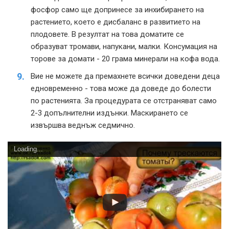
фосфор само ще допринесе за инхибирането на
растението, което е дисбаланс в развитието на
плодовете. В резултат на това доматите се
образуват тромави, напукани, малки. Консумация на
торове за домати - 20 грама минерали на кофа вода.
Вие не можете да премахнете всички доведени деца
едновременно - това може да доведе до болести
по растенията. За процедурата се отстраняват само
2-3 допълнителни издънки. Маскирането се
извършва веднъж седмично.
Loading...