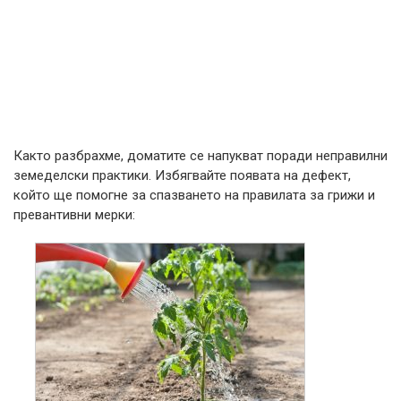
Както разбрахме, доматите се напукват поради неправилни
земеделски практики. Избягвайте появата на дефект,
който ще помогне за спазването на правилата за грижи и
превантивни мерки: