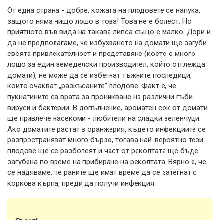
От една страна - добре, кожата на плодовете се напука,
защото няма нищо лошо в това! Това не е болест. Но
приятното във вида на такава липса също е малко. Дори и
да не предполагаме, че избухването на домати ще загуби
своята привлекателност и представяне (което е много
лошо за един земеделски производител, който отглежда
домати), не може да се избегнат тъжните последици,
които очакват „разкъсаните” плодове. Факт е, че
пукнатините са врата за проникване на различни гъби,
вируси и бактерии. В допълнение, ароматен сок от домати
ще привлече насекоми - любители на сладки зеленчуци.
Ако доматите растат в оранжерия, където инфекциите се
разпространяват много бързо, тогава най-вероятно тези
плодове ще се разболеят и част от реколтата ще бъде
загубена по време на прибиране на реколтата. Вярно е, че
се надяваме, че раните ще имат време да се затегнат с
коркова кърпа, преди да получи инфекция.