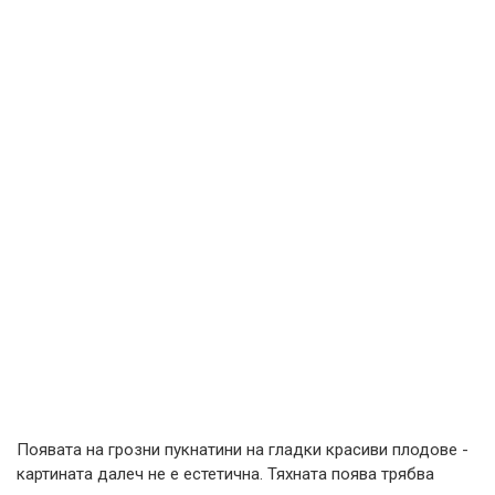
Появата на грозни пукнатини на гладки красиви плодове -
картината далеч не е естетична. Тяхната поява трябва