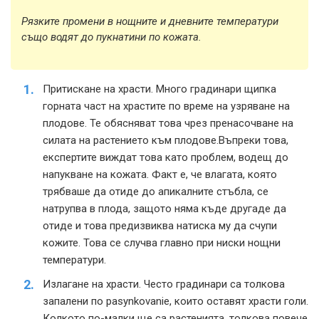
Рязките промени в нощните и дневните температури
също водят до пукнатини по кожата.
Притискане на храсти. Много градинари щипка
горната част на храстите по време на узряване на
плодове. Те обясняват това чрез пренасочване на
силата на растението към плодове.Въпреки това,
експертите виждат това като проблем, водещ до
напукване на кожата. Факт е, че влагата, която
трябваше да отиде до апикалните стъбла, се
натрупва в плода, защото няма къде другаде да
отиде и това предизвиква натиска му да счупи
кожите. Това се случва главно при ниски нощни
температури.
Излагане на храсти. Често градинари са толкова
запалени по pasynkovanie, които оставят храсти голи.
Колкото по-малки ще са растенията, толкова повече