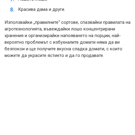
Красива дама и други.
Използвайки „правилните“ сортове, спазвайки правилата на
агротехнологията, въвеждайки лошо концентрирани
хранения и организирайки напояването на порции, най-
вероятно проблемът с избухналите домати няма да ви
безпокои и ще получите вкусна сладка домати, с които
можете да украсите ястието и да го продавате.