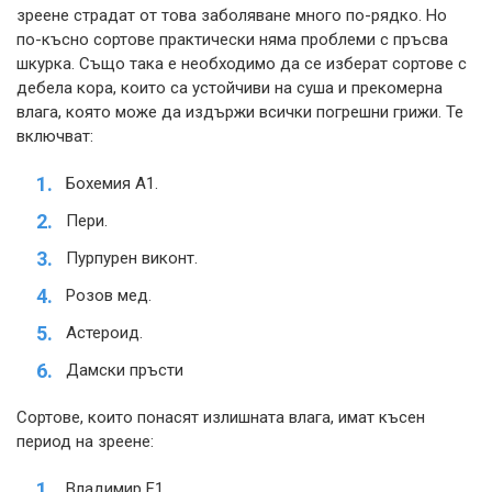
зреене страдат от това заболяване много по-рядко. Но
по-късно сортове практически няма проблеми с пръсва
шкурка. Също така е необходимо да се изберат сортове с
дебела кора, които са устойчиви на суша и прекомерна
влага, която може да издържи всички погрешни грижи. Те
включват:
Бохемия А1.
Пери.
Пурпурен виконт.
Розов мед.
Астероид.
Дамски пръсти
Сортове, които понасят излишната влага, имат късен
период на зреене:
Владимир F1.