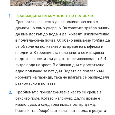
Провеждане на компетентно поливане.
Препоръчва се често да се поливат леглата с
домати, но само умерено. За храстите трябва винаги
да има достъп до вода и да "живеят" изключително
в полувлажнена почва. Особено внимание трябва да
се обърне на поливането по време на цъфтежа и
плодните. В горещината поливането се извършва
веднъж на всеки три дни, като се изразходват 3-4
литра вода на храст. В облачни дни е достатъчно
едно поливане за пет дни. Водата се подава към
корените на партиди, така че влагата се разпределя
равномерно в почвата.
Проблемът с преовлажняване често се среща в
открито поле. Когато, например, дълго време е
имало суша, а след това имаше остър дъжд.
Растенията абсорбират излишната вода, в резултат