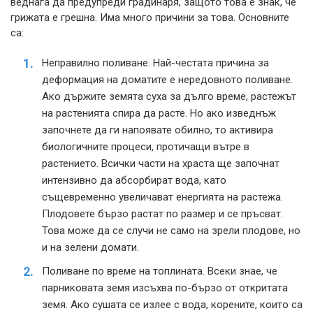
веднага да предупреди градинаря, защото това е знак, че
грижата е грешна. Има много причини за това. Основните
са:
Неправилно поливане. Най-честата причина за
деформация на доматите е нередовното поливане.
Ако държите земята суха за дълго време, растежът
на растенията спира да расте. Но ако изведнъж
започнете да ги напоявате обилно, то активира
биологичните процеси, протичащи вътре в
растението. Всички части на храста ще започнат
интензивно да абсорбират вода, като
същевременно увеличават енергията на растежа.
Плодовете бързо растат по размер и се пръсват.
Това може да се случи не само на зрели плодове, но
и на зелени домати.
Поливане по време на топлината. Всеки знае, че
парниковата земя изсъхва по-бързо от откритата
земя. Ако сушата се излее с вода, корените, които са