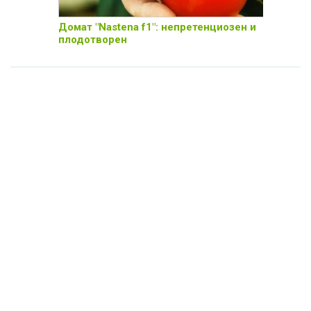
Домат "Nastena f1": непретенциозен и
плодотворен