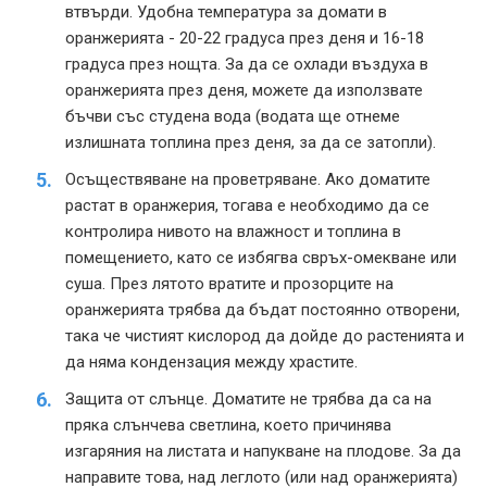
втвърди. Удобна температура за домати в
оранжерията - 20-22 градуса през деня и 16-18
градуса през нощта. За да се охлади въздуха в
оранжерията през деня, можете да използвате
бъчви със студена вода (водата ще отнеме
излишната топлина през деня, за да се затопли).
Осъществяване на проветряване. Ако доматите
растат в оранжерия, тогава е необходимо да се
контролира нивото на влажност и топлина в
помещението, като се избягва свръх-омекване или
суша. През лятото вратите и прозорците на
оранжерията трябва да бъдат постоянно отворени,
така че чистият кислород да дойде до растенията и
да няма кондензация между храстите.
Защита от слънце. Доматите не трябва да са на
пряка слънчева светлина, което причинява
изгаряния на листата и напукване на плодове. За да
направите това, над леглото (или над оранжерията)