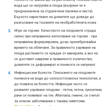
вода ще се натрупва в плода (въпреки че е
предназначена за отдалечени пасинки и листа).
Бързото нарастване на доматите ще доведе до
разкъсване на тъканите на необработената кожа.
Игри за торове. Качеството на плодовете страда
силно при неправилно използване на торове - при
неправилни формулировки, дози, пренебрегвайки
времето на обличане. За правилното узряване на
плода растението се нуждае от минерали, а ако не
се доставят навреме в правилното количество,
доматите се деформират и понякога се напукват.
Инфекциозни болести. Пляскането на плодовете
понякога не води до селскостопанска технология, а
до появата на болестта. Инфекция често се
развалят узряване плодове - петна, петна, пукнатини,
рани се появяват на тях. Alternaria, гниене, се считат
за опасни заболявания с такива симптоми.