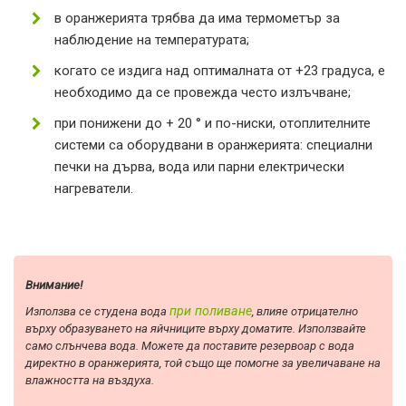
в оранжерията трябва да има термометър за
наблюдение на температурата;
когато се издига над оптималната от +23 градуса, е
необходимо да се провежда често излъчване;
при понижени до + 20 ° и по-ниски, отоплителните
системи са оборудвани в оранжерията: специални
печки на дърва, вода или парни електрически
нагреватели.
Внимание!
при поливане
Използва се студена вода
, влияе отрицателно
върху образуването на яйчниците върху доматите. Използвайте
само слънчева вода. Можете да поставите резервоар с вода
директно в оранжерията, той също ще помогне за увеличаване на
влажността на въздуха.