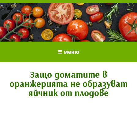
Всичко за доматите.
Отглеждане и грижи за домати
меню
Отглеждане на домати.
Сортове и разсад.
Защо доматите в
оранжерията не образуват
яйчник от плодове