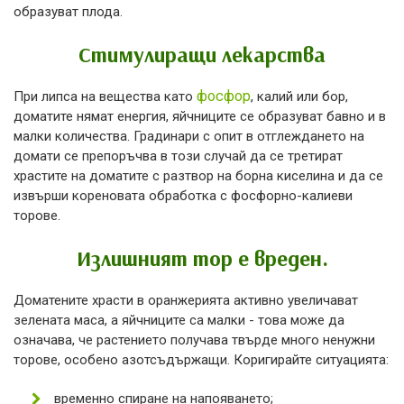
образуват плода.
Стимулиращи лекарства
фосфор
При липса на вещества като
, калий или бор,
доматите нямат енергия, яйчниците се образуват бавно и в
малки количества. Градинари с опит в отглеждането на
домати се препоръчва в този случай да се третират
храстите на доматите с разтвор на борна киселина и да се
извърши кореновата обработка с фосфорно-калиеви
торове.
Излишният тор е вреден.
Доматените храсти в оранжерията активно увеличават
зелената маса, а яйчниците са малки - това може да
означава, че растението получава твърде много ненужни
торове, особено азотсъдържащи. Коригирайте ситуацията:
временно спиране на напояването;