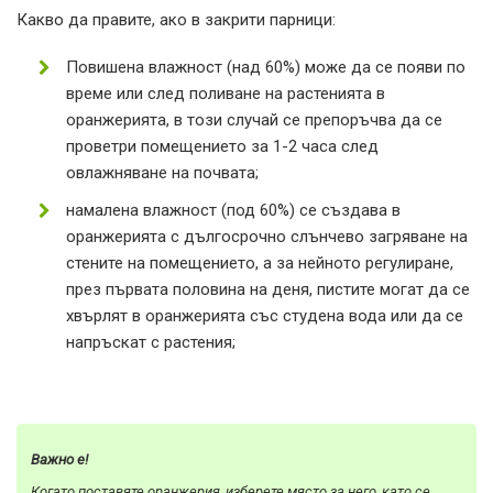
Какво да правите, ако в закрити парници:
Повишена влажност (над 60%) може да се появи по
време или след поливане на растенията в
оранжерията, в този случай се препоръчва да се
проветри помещението за 1-2 часа след
овлажняване на почвата;
намалена влажност (под 60%) се създава в
оранжерията с дългосрочно слънчево загряване на
стените на помещението, а за нейното регулиране,
през първата половина на деня, пистите могат да се
хвърлят в оранжерията със студена вода или да се
напръскат с растения;
Важно е!
Когато поставяте оранжерия, изберете място за него, като се