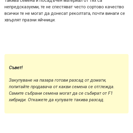
Такива семена и посадъчен материал от тях са
непредсказуеми, те не спестяват често сортово качество
всички те не могат да донесат реколтата, почти винаги се
хвърлят празни яйчници.
Съвет!
Закупуване на пазара готови разсад от домати,
попитайте продавача от какви семена се отглежда.
Самите събрани семена могат да се събират от F1
хибриди. Откажете да купувате такива разсад.