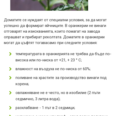
Доматите се нуждаят от специални условия, за да могат
успешно да формират яйчниците. В оранжерии не винаги
отговарят на изискванията, които помагат на завода
опрашват и прибират реколтата
.
Доматите в оранжерии
могат да цъфтят тогава
само при следните условия:
температурата в оранжерията не трябва да бъде по-
висока или по-ниска от +21, + 23 ° C;
влажност на въздуха не по-ниска от 60%;
поливане на храстите
за производство
винаги под
корена;
овлажняване не е често, но в изобилие (2 пъти
седмично, 3 литра вода);
разхлабване - 1 път в 2 седмици;