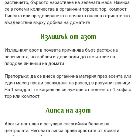
растението, бързото нарастване на зелената маса. Намира
се в големи количества в органични торове: тор, компост.
Липсата или предозирането в почвата оказва отрицателно
въздействие върху добива на доматите.
Излишък от азот
Излишният азот в почвата причинява бърз растеж на
зеленината, но забавя и дори води до отсъствие на
плодове яйчници на домати.
Препоръки: да се внесе органична материя през есента или
един месец преди засаждане на разсад в разумни граници.
На 1 квадрат. m кацане не се нуждае от повече от 1 кофа с
тор или компост.
Липса на азот
Азотът попълва и регулира енергийния баланс на
централата. Неговата липса прави храстите от домати