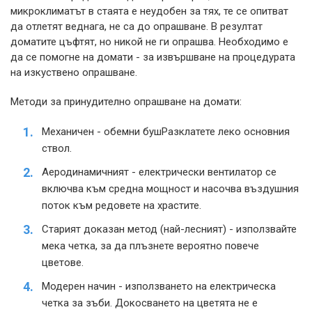
микроклиматът в стаята е неудобен за тях, те се опитват
да отлетят веднага, не са до опрашване. В резултат
доматите цъфтят, но никой не ги опрашва. Необходимо е
да се помогне на домати - за извършване на процедурата
на изкуствено опрашване.
Методи за принудително опрашване на домати:
Механичен - обемни буш
Разклатете леко основния
ствол.
Аеродинамичният - електрически вентилатор се
включва към средна мощност и насочва въздушния
поток към редовете на храстите.
Старият доказан метод (най-лесният) - използвайте
мека четка, за да плъзнете
вероятно повече
цветове.
Модерен начин - използването на електрическа
четка за зъби. Докосването на цветята не е