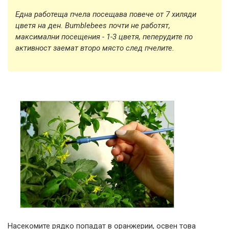
Една работеща пчела посещава повече от 7 хиляди
цветя на ден. Bumblebees почти не работят,
максимални посещения - 1-3 цветя, пеперудите по
активност заемат второ място след пчелите.
Насекомите рядко попадат в оранжерии, освен това