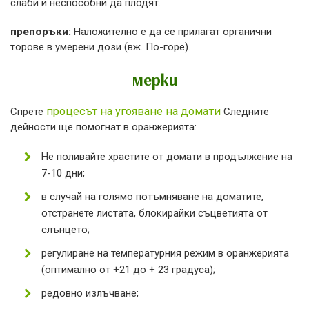
слаби и неспособни да плодят.
препоръки:
Наложително е да се прилагат органични
торове в умерени дози (вж. По-горе).
мерки
процесът на угояване на домати
Спрете
Следните
дейности ще помогнат в оранжерията:
Не поливайте храстите от домати в продължение на
7-10 дни;
в случай на голямо потъмняване на доматите,
отстранете листата, блокирайки съцветията от
слънцето;
регулиране на температурния режим в оранжерията
(оптимално от +21 до + 23 градуса);
редовно излъчване;