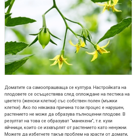
Доматите са самоопрашваща се култура. Настройката на
плодовете се осъществява след оплождане на пестика на
цветето (женски клетки) със собствен полен (мъжки
клетки).
Ако по някаква причина този процес е нарушен,
растението не може да образува пълноценни плодове. В
резултат на това се образуват "манекени", т.е. кухи
яйчници, които се изхвърлят от растението като ненужни.
Можете да избегнете такъв проблем на храсти от домати,