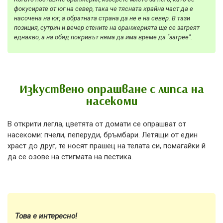
фокусирате от юг на север, така че тясната крайна част да е
насочена на юг, а обратната страна да не е на север. В тази
позиция, сутрин и вечер стените на оранжерията ще се загреят
еднакво, а на обяд покривът няма да има време да "загрее".
Изкуствено опрашване с липса на
насекоми
В открити легла, цветята от домати се опрашват от
насекоми: пчели, пеперуди, бръмбари. Летящи от един
храст до друг, те носят прашец на телата си, помагайки й
да се озове на стигмата на пестика.
Това е интересно!