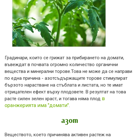
Градинари, които се грижат за прибирането на домати,
въвеждат в почвата огромно количество органични
вещества и минерални торове.Това не може да се направи
по една причина - азотсъдържащите торове стимулират
бързото нарастване на стъблата и листата, но те имат
отрицателен ефект върху плодовете. В резултат на това
в
расте силен зелен храст, и тогава няма плод
оранжерията има "домати"
.
азот
Веществото, което причинява активен растеж на