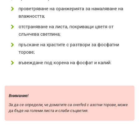
проветряване на оранжерията за намаляване на
влажността;
отстраняване на листа, покриващи цветя от
слънчева светлина;
пръскане на храстите с разтвори за фосфатни
торове;
въвеждане под корена на фосфат и калий.
Внимание!
За да се определи, че доматите са overfed с азотни торове, може
да бъде на големи листа и слаби съцветия.