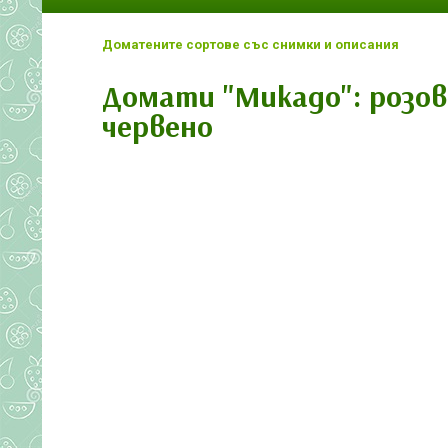
Доматените сортове със снимки и описания
Домати "Микадо": розово
червено