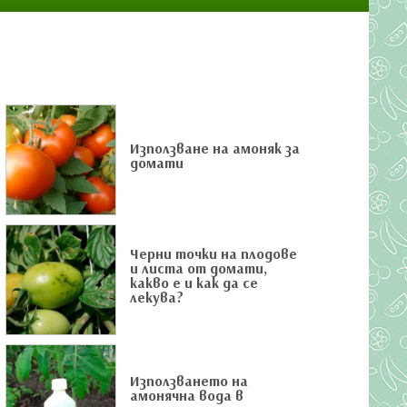
Използване на амоняк за
домати
Черни точки на плодове
и листа от домати,
какво е и как да се
лекува?
Използването на
амонячна вода в