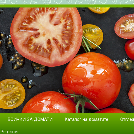
дане на домати. Сортове и раз
ВСИЧКИ ЗА ДОМАТИ
Каталог на доматите
Отгле
Рецепти