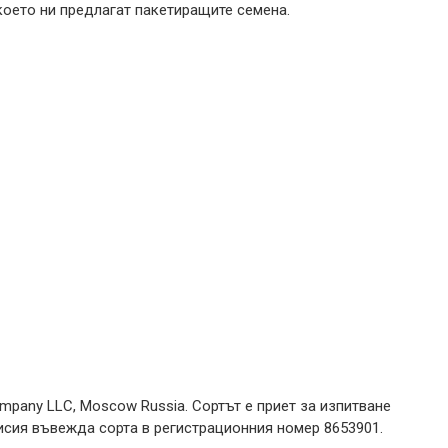
 което ни предлагат пакетиращите семена.
ompany LLC, Moscow Russia. Сортът е приет за изпитване
омисия въвежда сорта в регистрационния номер 8653901.