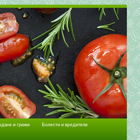
сад.
ждане и грижи
Болести и вредители