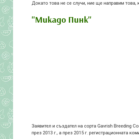
Докато това не се случи, ние ще направим това,
"Микадо Пинк"
Заявител и създател на сорта Gavrish Breeding C
през 2013 г., а през 2015 г. регистрационната к