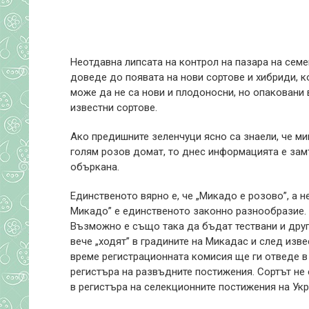
Неотдавна липсата на контрол на пазара на семе
доведе до появата на нови сортове и хибриди, к
може да не са нови и плодоносни, но опаковани 
известни сортове.
Ако предишните зеленчуци ясно са знаели, че ми
голям розов домат, то днес информацията е зам
объркана.
Единственото вярно е, че „Микадо е розово”, а н
Микадо” е единственото законно разнообразие.
Възможно е също така да бъдат тествани и друг
вече „ходят” в градините на Микадас и след изв
време регистрационната комисия ще ги отведе в
регистъра на развъдните постижения. Сортът не 
в регистъра на селекционните постижения на Укр