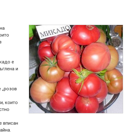
на
оито
в
кадо е
ъглена и
е „розов
и, които
естно
е вписан
айна.