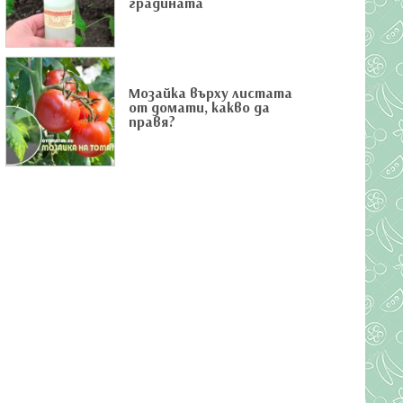
градината
Мозайка върху листата
от домати, какво да
правя?