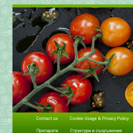
Всичко за доматите. Отглеж
Contact us
Cookie Usage & Privacy Policy
Отглеждане и грижи за домати
Препарати
Структури и съоръжения