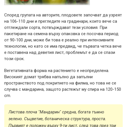
Според групата на авторите, плодовете започват да узреят
на 106-110 дни и прегледите на градинари, които вече са
отглеждали сорта, потвърждават тези условия. При
пакетиране на семена върху опаковка се посочва период
от 90-100 дни, може би това е реално при интензивните
технологии, но като се има предвид, че първата четка вече
е поставена над деветия лист, проблемът е да се спази
този срок.
Вегетативната форма на растението е неопределена.
Високият домат трябва напълно да запълни
пространството под покритието на филма, но това не се
случва с мандарина, защото растежът му спира на 120-150
cm.
Листова плоча "Мандарин" средна, богата тъмно
зелено. Съцветие, ботаническа структура, проста.
Първият е положен върху 9-ти лист, след това през три