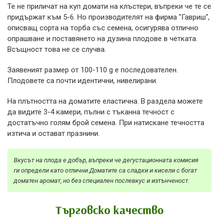
Те не приличат на куп домати на клъстери, въпреки че те се
придържат към 5-6. Но производителят на фирма "Гавриш",
описващ сорта на торба със семена, осигурява отлично
опрашване и поставянето на дузина плодове в четката.
Всъщност това не се случва.
Заявеният размер от 100-110 g е последователен.
Плодовете са почти идентични, нивелирани.
На плътността на доматите еластична. В раздела можете
да видите 3-4 камери, пълни с тъканна течност с
достатъчно голям брой семена. При натискане течността
изтича и остават празнини.
Вкусът на плода е добър, въпреки че дегустационната комисия
ги определи като отлични.Доматите са сладки и кисели с богат
доматен аромат, но без специален послевкус и изтънченост.
Търговско качество