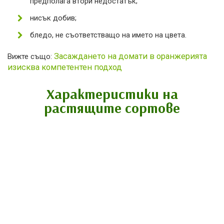
предполага втори недостатък;
нисък добив;
бледо, не съответстващо на името на цвета.
Засаждането на домати в оранжерията
Вижте също:
изисква компетентен подход
Характеристики на
растящите сортове