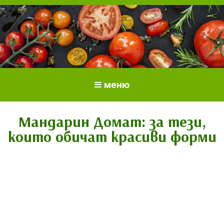
Всичко за доматите.
Отглеждане и грижи за домати
меню
Отглеждане на домати.
Сортове и разсад.
Мандарин Домат: за тези,
които обичат красиви форми