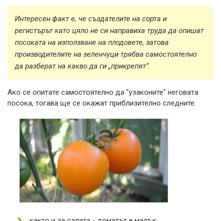
Интересен факт е, че създателите на сорта и
регистърът като цяло не си направиха труда да опишат
посоката на използване на плодовете, затова
производителите на зеленчуци трябва самостоятелно
да разберат на какво да ги „прикрепят“.
Ако се опитате самостоятелно да "узаконите" неговата
посока, тогава ще се окажат приблизително следните:
както и за салата - доматът е малък;