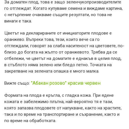
За доматен плод, това е защо зеленчукопроизводителите
го отглеждат. Когато купуваме семена и виждаме картина,
с нетърпение очакваме същите резултати, но това не
винаги е така.
Цветът на декларираните от инициаторите плодове е
оранжево. Въпреки това, тези, които вече са го
отглеждали, говорят за слаба наситеност на цветовете, по-
близо до богата на жълто от оранжевото. Трябва да се
отбележи, че цветът на доматите е еднакъв в целия плод,
в стъблото няма зелено или бледо петно. Точката на
закрепване на зелената опашка е много малка.
"Абакан розово" красив червен
Вижте също:
Формата на плода е кръгла, с гладка кожа. При ядене
кожата е забележимо плътна, най-вероятно тя е тази,
която запазва плодовете от напукване, както на храстите,
така и по време на транспортиране и съхранение, както и
по време на обработката.