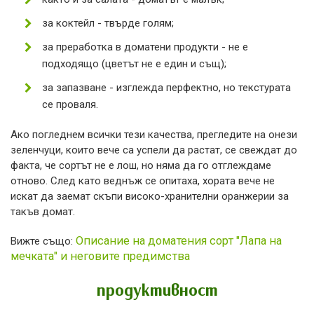
за коктейл - твърде голям;
за преработка в доматени продукти - не е
подходящо (цветът не е един и същ);
за запазване - изглежда перфектно, но текстурата
се проваля.
Ако погледнем всички тези качества, прегледите на онези
зеленчуци, които вече са успели да растат, се свеждат до
факта, че сортът не е лош, но няма да го отглеждаме
отново. След като веднъж се опитаха, хората вече не
искат да заемат скъпи високо-хранителни оранжерии за
такъв домат.
Описание на доматения сорт "Лапа на
Вижте също:
мечката" и неговите предимства
продуктивност