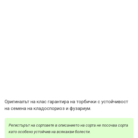
Оригиналът на клас гарантира на торбички с устойчивост
на семена на кладоспориоз и фузариум.
Регистърът на сортовете в описанието на сорта не посочва сорта
като особено устойчив на всякакви болести.