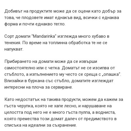
Добивът на продуктите може да се оцени като добър за
това, че плодовете имат еднакъв вид, всички с еднаква
форма и почти еднакво тегло.
Сорт домати "Mandarinka" изглежда много хубаво в
тенекия. По време на топлинна обработка те не се
напукват.
Прибирането на домати може да се извърши
самостоятелно или с четка. Доматът не се изсипва от
стъблото, а изпълнението му често се среща с „опашка“.
Влизайки в буркана със стъбло, доматите изглеждат
интересни на плоча за сервиране.
Като недостатък на такива продукти, можем да кажем за
гъста черупка, която не хапе лесно, и нарушаване на
целостта под него не е много гъста пулпа, а водниста,
която премества този домат далеч от предимството в
списъка на идеални за съхранение.