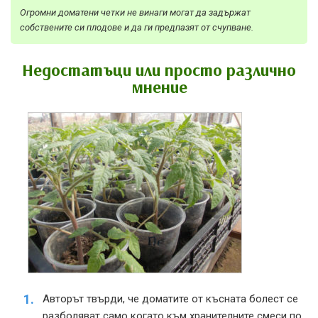
Огромни доматени четки не винаги могат да задържат
собствените си плодове и да ги предпазят от счупване.
Недостатъци или просто различно
мнение
Авторът твърди, че доматите от късната болест се
разболяват само когато към хранителните смеси по