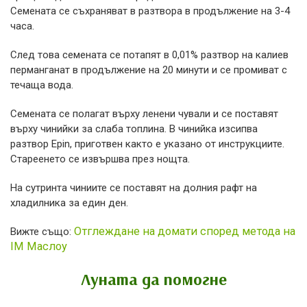
Семената се съхраняват в разтвора в продължение на 3-4
часа.
След това семената се потапят в 0,01% разтвор на калиев
перманганат в продължение на 20 минути и се промиват с
течаща вода.
Семената се полагат върху ленени чували и се поставят
върху чинийки за слаба топлина. В чинийка изсипва
разтвор Epin, приготвен както е указано от инструкциите.
Стареенето се извършва през нощта.
На сутринта чиниите се поставят на долния рафт на
хладилника за един ден.
Отглеждане на домати според метода на
Вижте също:
IM Маслоу
Луната да помогне