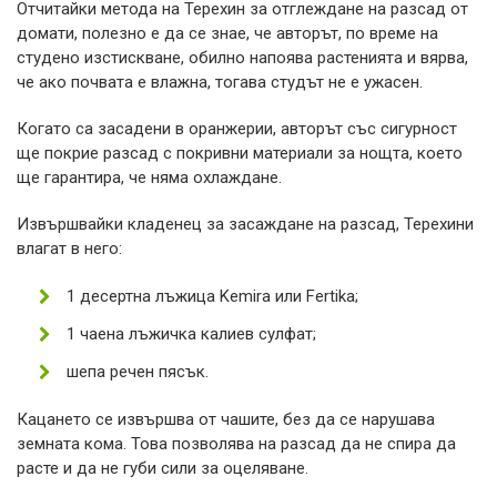
Отчитайки метода на Терехин за отглеждане на разсад от
домати, полезно е да се знае, че авторът, по време на
студено изстискване, обилно напоява растенията и вярва,
че ако почвата е влажна, тогава студът не е ужасен.
Когато са засадени в оранжерии, авторът със сигурност
ще покрие разсад с покривни материали за нощта, което
ще гарантира, че няма охлаждане.
Извършвайки кладенец за засаждане на разсад, Терехини
влагат в него:
1 десертна лъжица Kemira или Fertika;
1 чаена лъжичка калиев сулфат;
шепа речен пясък.
Кацането се извършва от чашите, без да се нарушава
земната кома. Това позволява на разсад да не спира да
расте и да не губи сили за оцеляване.