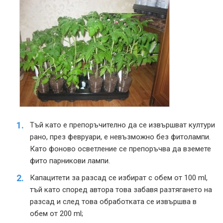
Тъй като е препоръчително да се извършват култури
рано, през февруари, е невъзможно без фитолампи.
Като фоново осветление се препоръчва да вземете
фито парникови лампи.
Капацитети за разсад се избират с обем от 100 ml,
тъй като според автора това забавя разтягането на
разсад и след това обработката се извършва в
обем от 200 ml;