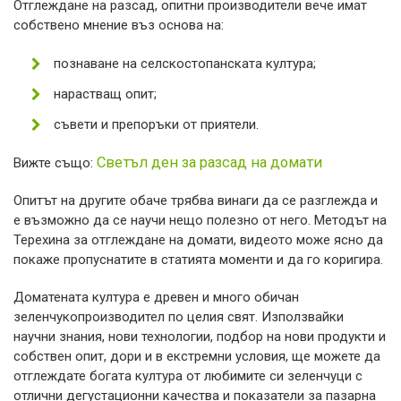
Отглеждане на разсад, опитни производители вече имат
собствено мнение въз основа на:
познаване на селскостопанската култура;
нарастващ опит;
съвети и препоръки от приятели.
Светъл ден за разсад на домати
Вижте също:
Опитът на другите обаче трябва винаги да се разглежда и
е възможно да се научи нещо полезно от него. Методът на
Терехина за отглеждане на домати, видеото може ясно да
покаже пропуснатите в статията моменти и да го коригира.
Доматената култура е древен и много обичан
зеленчукопроизводител по целия свят. Използвайки
научни знания, нови технологии, подбор на нови продукти и
собствен опит, дори и в екстремни условия, ще можете да
отглеждате богата култура от любимите си зеленчуци с
отлични дегустационни качества и показатели за пазарна