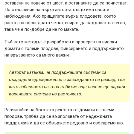
оставени не повече от шест, а останалите да се почистват.
По отношение на върха авторът също има своите
наблюдения. Ако прищипете върха, плодовете, които
растат на последната четка, спират да наддават на тегло,
така че е по-добре да не го махате.
Тъй като методът е разработен и проверен на високи
домати с големи плодове, фиксирането и поддържането
на връзването са много важни.
Авторът изтъква, че поддържащите системи са
създадени едновременно с засаждането на разсад, тъй
като забавянето на това събитие още повече ще нарани
кореновата система на растението.
Разчитайки на богатата реколта от домати с големи
плодове, трябва да се възползвате от надеждната
поддръжка и да се обвържете редовно и своевременно.