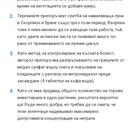
време на вегетацията се добавя хумус;
Терехините препоръчват сеитба на намаляваща луна
в Скорпион и бране също през този период. Въпреки
това е невъзможно да се извърши тази работа, тъй
като двете истински листа се появяват много по-
рано от преминаването на лунния цикъл;
Като метод за контролиране на късната болест,
авторът препоръчва разпръскването на гранулите от
меден сулфат върху снега и поръсване на
кладенците с разтвор на метронидазол преди
засаждане (4 таблетки на кофа вода);
Като се има предвид общото количество на торове,
инвестирани в едно растение, реколтата вероятно
ще бъде много добра, но трябва да се смята, че
тези зеленчуци надвишават максимално
допустимата концентрация на нитрати.