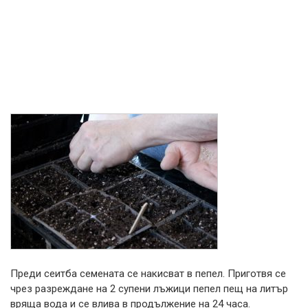
Преди сеитба семената се накисват в пепел. Приготвя се
чрез разреждане на 2 супени лъжици пепел пещ на литър
вряща вода и се влива в продължение на 24 часа.