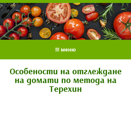
Всичко за доматите.
Отглеждане и грижи за домати
меню
Отглеждане на домати.
Сортове и разсад.
Особености на отглеждане
на домати по метода на
Терехин