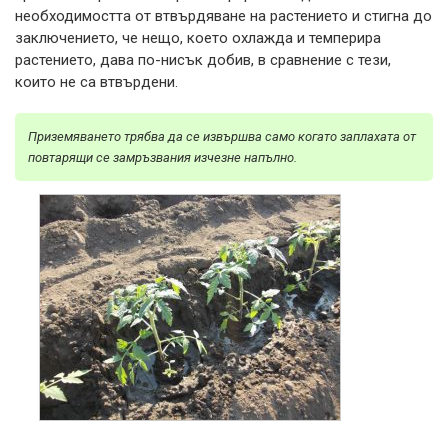
необходимостта от втвърдяване на растението и стигна до
заключението, че нещо, което охлажда и темперира
растението, дава по-нисък добив, в сравнение с тези,
които не са втвърдени.
Приземяването трябва да се извършва само когато заплахата от
повтарящи се замръзвания изчезне напълно.