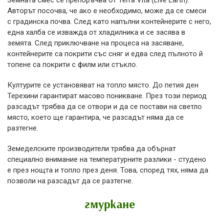
Земната смес се препоръчва от Terra Vita (Live Earth).
Авторът посочва, че ако е необходимо, може да се смеси
с градинска почва. След като напълни контейнерите с него,
една халба се изважда от хладилника и се засява в
земята. След приключване на процеса на засяване,
контейнерите са покрити със сняг и едва след пълното й
топене са покрити с филм или стъкло.
Културите се установяват на топло място. До петия ден
Терехини гарантират масово поникване. През този период
разсадът трябва да се отвори и да се постави на светло
място, което ще гарантира, че разсадът няма да се
разтегне.
Земеделските производители трябва да обърнат
специално внимание на температурните разлики - студено
е през нощта и топло през деня. Това, според тях, няма да
позволи на разсадът да се разтегне.
гмуркане