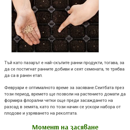
Тъй като пазарът е най-скъпите ранни продукти, тогава, за
да се постигнат ранните добиви и сеят семената, те трябва
да са в ранен етап.
Февруари е оптималното време за засяване.Сеитбата през
този период, времето ще позволи на растението домати да
формира флорални четки още преди засаждането на
разсад в земята, като по този начин се ускори набора от
плодове и узряването на реколтата.
Момент на засяване