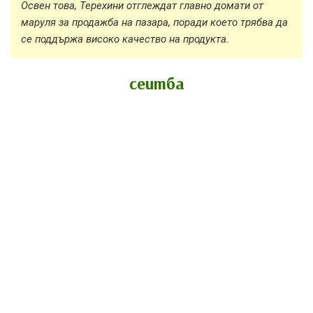
Освен това, Терехини отглеждат главно домати от
маруля за продажба на пазара, поради което трябва да
се поддържа високо качество на продукта.
сеитба