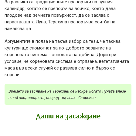
За разлика от традиционните препоръки на лунния
календар, когато се препоръчва всичко, което дава
плодове над земната повърхност, да се засява с
нарастващата Луна, Терехина препоръчва сеитба на
намаляваща.
Аргументите в полза на такъв избор са тези, че такива
култури ще спомогнат за по-доброто развитие на
кореновата система - основата на добива. Дори при
условие, че кореновата система е отрязана, вегетативната
маса във всеки случай се развива силно и бързо се
корени.
Времето за засяване на Терехини се избира, когато Луната влезе
в най-плодородната, според тях, знак - Скорпион.
Дати на засаждане