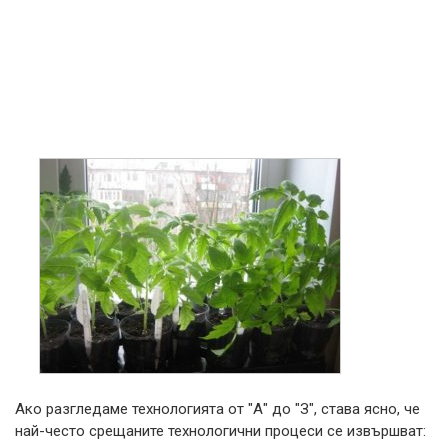
Ако разгледаме технологията от "А" до "З", става ясно, че
най-често срещаните технологични процеси се извършват: