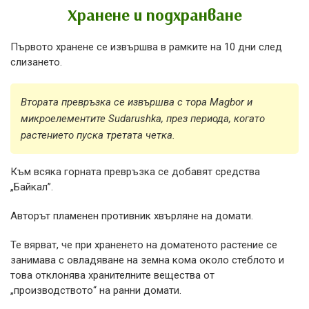
Хранене и подхранване
Първото хранене се извършва в рамките на 10 дни след
слизането.
Втората превръзка се извършва с тора Magbor и
микроелементите Sudarushka, през периода, когато
растението пуска третата четка.
Към всяка горната превръзка се добавят средства
„Байкал”.
Авторът пламенен противник хвърляне на домати.
Те вярват, че при храненето на доматеното растение се
занимава с овладяване на земна кома около стеблото и
това отклонява хранителните вещества от
„производството“ на ранни домати.