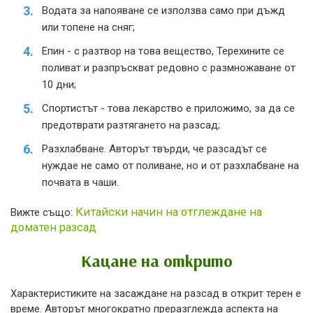
Водата за напояване се използва само при дъжд
или топене на сняг;
Епин - с разтвор на това вещество, Терехините се
поливат и разпръскват редовно с размножаване от
10 дни;
Спортистът - това лекарство е приложимо, за да се
предотврати разтягането на разсад;
Разхлабване. Авторът твърди, че разсадът се
нуждае не само от поливане, но и от разхлабване на
почвата в чаши.
Китайски начин на отглеждане на
Вижте също:
доматен разсад
Кацане на открито
Характеристиките на засаждане на разсад в открит терен е
време. Авторът многократно преразглежда аспекта на