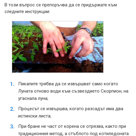
В този въпрос се препоръчва да се придържате към
следните инструкции:
Пикапите трябва да се извършват само когато
Луната отново води към съзвездието Скорпион, на
угаснала луна;
Процесът се извършва, когато разсадът има два
истински листа;
При бране не част от корена се отрязва, както при
традиционния метод, а стъблото под котиледоната