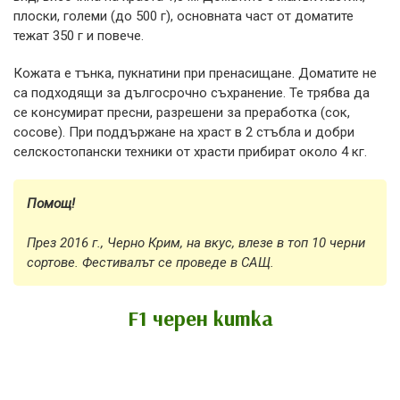
плоски, големи (до 500 г), основната част от доматите
тежат 350 г и повече.
Кожата е тънка, пукнатини при пренасищане. Доматите не
са подходящи за дългосрочно съхранение. Те трябва да
се консумират пресни, разрешени за преработка (сок,
сосове). При поддържане на храст в 2 стъбла и добри
селскостопански техники от храсти прибират около 4 кг.
Помощ!
През 2016 г., Черно Крим, на вкус, влезе в топ 10 черни
сортове. Фестивалът се проведе в САЩ.
F1 черен китка