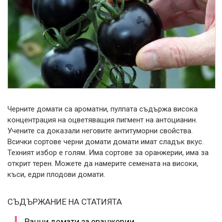
Черните домати са ароматни, пулпата съдържа висока
концентрация на оцветяващия пигмент на антоцианин.
Учените са доказали неговите антитуморни свойства.
Всички сортове черни домати домати имат сладък вкус.
Техният избор е голям. Има сортове за оранжерии, има за
открит терен. Можете да намерите семената на високи,
къси, едри плодови домати.
СЪДЪРЖАНИЕ НА СТАТИЯТА
Ранни домати за оранжерии