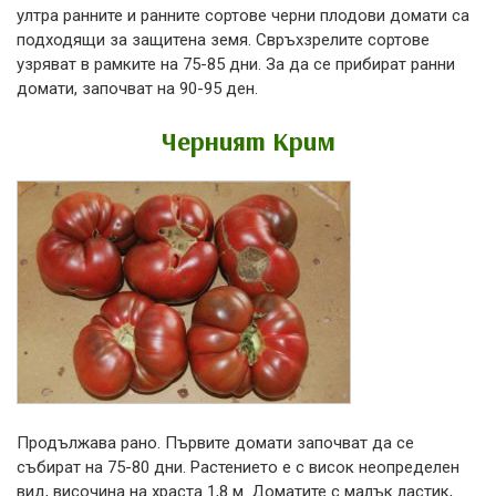
ултра ранните и ранните сортове черни плодови домати са
подходящи за защитена земя. Свръхзрелите сортове
узряват в рамките на 75-85 дни. За да се прибират ранни
домати, започват на 90-95 ден.
Черният Крим
Продължава рано. Първите домати започват да се
събират на 75-80 дни. Растението е с висок неопределен
вид, височина на храста 1,8 м. Доматите с малък ластик,