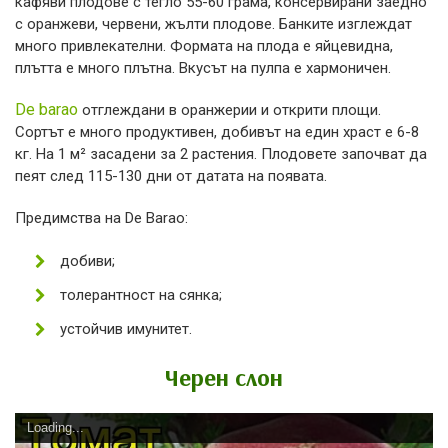
кафяви плодове с тегло 55-60 грама, консервирани заедно
с оранжеви, червени, жълти плодове. Банките изглеждат
много привлекателни. Формата на плода е яйцевидна,
плътта е много плътна. Вкусът на пулпа е хармоничен.
De barao
отглеждани в оранжерии и открити площи.
Сортът е много продуктивен, добивът на един храст е 6-8
кг. На 1 м² засадени за 2 растения. Плодовете започват да
пеят след 115-130 дни от датата на появата.
Предимства на De Barao:
добиви;
толерантност на сянка;
устойчив имунитет.
Черен слон
Loading...