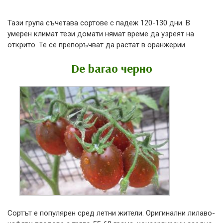
Тази група съчетава сортове с падеж 120-130 дни. В
умерен климат тези домати нямат време да узреят на
открито. Те се препоръчват да растат в оранжерии.
De barao черно
Сортът е популярен сред летни жители. Оригинални лилаво-