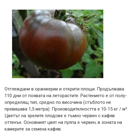
Отглеждани в оранжерии и открити площи. Продължава
110 дни от появата на леторастите. Растението е от полу-
определящ тип, средно по височина (стъблото не
превишава 1,5 метра). Производителността е 10-15 кг / м².
Цветът на зрелите плодове е тъмно червен с кафяв
оттенък. Основният цвят на пулпа е червен, в зоната на
камерите за семена кафяв.