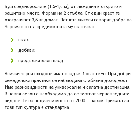
Буш среднорослите (1,5-1,6 м), отглеждани в открито и
защитено място. Форма на 2 стъбла. От един храст те
отстраняват 3,5 кг домат. Летните жители говорят добре за
Черния слон, а предимствата му включват:
вкус;
добиви;
продължителен плод.
Всички черни плодове имат сладък, богат вкус. При добри
земеделски практики се наблюдава стабилна доходност.
Има разновидности на универсална и салатна дестинация.
В новия сезон е необходимо да се тестват черноплодните
видове. Те са получени много от 2000 г. насам. Грижата за
този тип култура е стандартна.