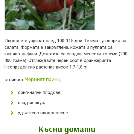
Плодовете узряват след 100-115 дни. Те имат уговорка за
салата. Формата е закръглена, кожата и пулпата са
кафяво-кафяви. Доматите са сладки, месести, големи (200-
400 грама). Отглеждайте черен сорт в оранжерията.
Неопределено растение висок 1,7-1,8 m.
Черният принц
стойност
:
оригинални плодове;
сладък вкус;
удължено плодоносене.
Късни домати