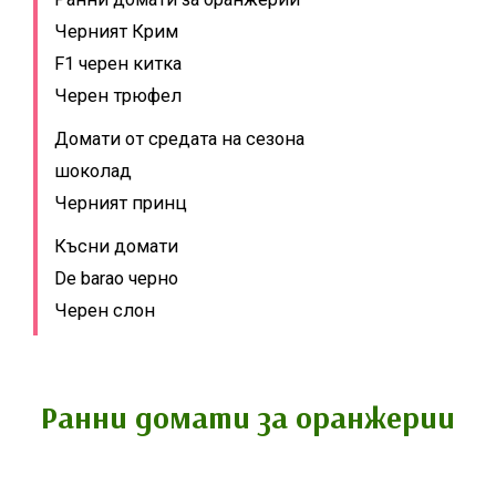
Черният Крим
F1 черен китка
Черен трюфел
Домати от средата на сезона
шоколад
Черният принц
Късни домати
De barao черно
Черен слон
Ранни домати за оранжерии