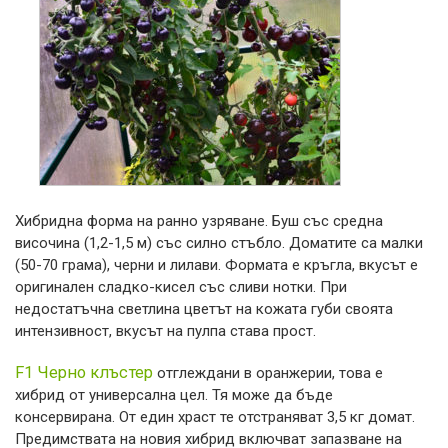
Хибридна форма на ранно узряване. Буш със средна
височина (1,2-1,5 м) със силно стъбло. Доматите са малки
(50-70 грама), черни и лилави. Формата е кръгла, вкусът е
оригинален сладко-кисел със сливи нотки. При
недостатъчна светлина цветът на кожата губи своята
интензивност, вкусът на пулпа става прост.
F1 Черно клъстер
отглеждани в оранжерии, това е
хибрид от универсална цел. Тя може да бъде
консервирана. От един храст те отстраняват 3,5 кг домат.
Предимствата на новия хибрид включват запазване на