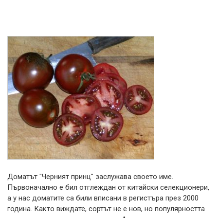
Доматът "Черният принц" заслужава своето име.
Първоначално е бил отглеждан от китайски селекционери,
а у нас доматите са били вписани в регистъра през 2000
година. Както виждате, сортът не е нов, но популярността