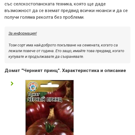
със селскостопанската техника, която ще даде
възможност да се вземат предвид всички нюанси и да се
получи голяма реколта без проблеми.
За информация!
Този сорт има най-доброто покълване на семената, когато са
лежали повече от година. Ето защо, имайте това предвид, когато
купувате и продължавате да съхранявате.
Домат "Черният принц". Характеристика и описание