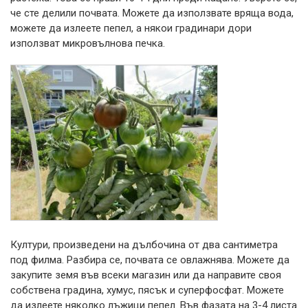
че сте делили почвата. Можете да използвате вряща вода,
можете да излеете пепел, а някои градинари дори
използват микровълнова печка.
Култури, произведени на дълбочина от два сантиметра
под филма. Разбира се, почвата се овлажнява. Можете да
закупите земя във всеки магазин или да направите своя
собствена градина, хумус, пясък и суперфосфат. Можете
да излеете няколко лъжици пепел. Във фазата на 3-4 листа