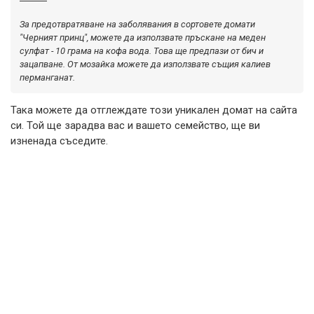
За предотвратяване на заболявания в сортовете домати
"Черният принц", можете да използвате пръскане на меден
сулфат - 10 грама на кофа вода. Това ще предпази от бич и
зацапване. От мозайка можете да използвате същия калиев
перманганат.
Така можете да отглеждате този уникален домат на сайта
си. Той ще зарадва вас и вашето семейство, ще ви
изненада съседите.