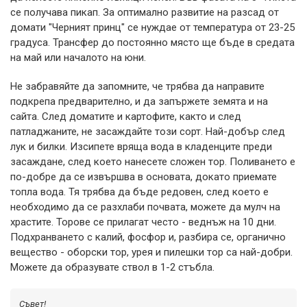
се получава пикап. За оптимално развитие на разсад от
домати "Черният принц" се нуждае от температура от 23-25
​​градуса. Трансфер до постоянно място ще бъде в средата
на май или началото на юни.
Не забравяйте да запомните, че трябва да направите
подкрепа предварително, и да запържете земята и на
сайта. След доматите и картофите, както и след
патладжаните, не засаждайте този сорт. Най-добър след
лук и билки. Изсипете вряща вода в кладенците преди
засаждане, след което нанесете сложен тор. Поливането е
по-добре да се извършва в основата, докато приемате
топла вода. Тя трябва да бъде редовен, след което е
необходимо да се разхлаби почвата, можете да мулч на
храстите. Торове се прилагат често - веднъж на 10 дни.
Подхранването с калий, фосфор и, разбира се, органично
вещество - оборски тор, урея и пилешки тор са най-добри.
Можете да образувате ствол в 1-2 стъбла.
Съвет!