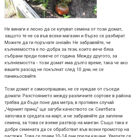
Не винаги е лесно да се купуват семена от този домат,
защото те не са във всеки магазин и бързо се разбират.
Можете да ги поръчате онлайн. Не забравяйте, че
кълняемостта е по-добра за тези, които вече бяха
събрани преди повече от година. Между другото, за
кълняемостта - този домат има дълго време, така че ако
вашите разсад не покълнат след 10 дни, не се
паникьосвайте.
Този домат е самоопрашван, не се нуждае от съседи
домати. Разстоянието между различните сортове в района
трябва да бъде поне два метра, в противен случай
„Черният принц” ще загуби качеството си. Сеитбата
започва в средата на март, и не забравяйте да заплени
семена, за това се вземе разтвор на манган. Също така е
добре семената да се обработват във всеки промотор на
растежа. Това се прави 10-14 дни преди кацане. Уверете се,