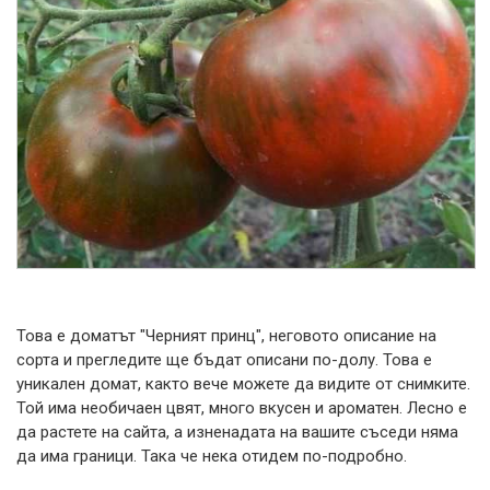
Това е доматът "Черният принц", неговото описание на
сорта и прегледите ще бъдат описани по-долу. Това е
уникален домат, както вече можете да видите от снимките.
Той има необичаен цвят, много вкусен и ароматен. Лесно е
да растете на сайта, а изненадата на вашите съседи няма
да има граници. Така че нека отидем по-подробно.