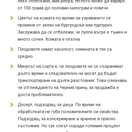
леко сплескани, има ребра, теглото може да варира
от 100 грама до половин килограм и повече.
Цветът на кожата по време на узряването се
променя от зелен на бургундски или пурпурен.
Заслужава да се отбележи, че пулпа вътре е тъмен и
много сочен. Кожата е плътна.
Плодовете нямат киселост, семената в тях са
средно.
Минусът на сорта е, че плодовете не се съхраняват
дълго време и следователно не могат да бъдат
транспортирани на дълги разстояния. Това означава,
че отглеждането на Черния принц за продажба е
доста проблематично.
Десерт, подходящ за деца. По време на
обработката не губи положителните си свойства.
Подходящ за консервиране и хранене в прясно
състояние. Но тук сокът поради големия процент