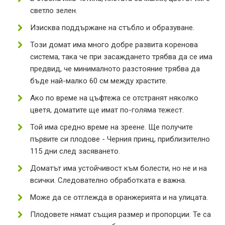
светло зелен.
Изисква поддържане на стъбло и образуване.
Този домат има много добре развита коренова
система, така че при засаждането трябва да се има
предвид, че минималното разстояние трябва да
бъде най-малко 60 см между храстите.
Ако по време на цъфтежа се отстранят няколко
цветя, доматите ще имат по-голяма тежест.
Той има средно време на зреене. Ще получите
първите си плодове - Черния принц, приблизително
115 дни след засяването.
Доматът има устойчивост към болести, но не и на
всички. Следователно обработката е важна.
Може да се отглежда в оранжерията и на улицата.
Плодовете нямат същия размер и пропорции. Те са