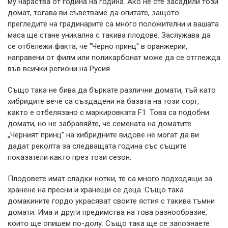
му нараства от година на година. Ако не сте засадили този
домат, тогава ви съветваме да опитате, защото
прегледите на градинарите са много положителни и вашата
маса ще стане уникална с такива плодове. Заслужава да
се отбележи факта, че "Черно принц" в оранжерии,
направени от филм или поликарбонат може да се отглежда
във всички региони на Русия.
Също така не бива да бъркате различни домати, тъй като
хибридите вече са създадени на базата на този сорт,
както е отбелязано с маркировката F1. Това са подобни
домати, но не забравяйте, че семената на доматите
„Черният принц” на хибридните видове не могат да ви
дадат реколта за следващата година със същите
показатели както през този сезон.
Плодовете имат сладки нотки, те са много подходящи за
хранене на пресни и хранещи се деца. Също така
домакините гордо украсяват своите ястия с такива тъмни
домати. Има и други предимства на това разнообразие,
които ще опишем по-долу. Също така ще се запознаете