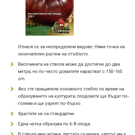
Отнася се за неопределени видове. Няма точка на
окончателен растеж на стъблото.
Височината на ствола може да достигне до два
метра, но по-често доматите нарастват с 150-160
cm.
Ако сте прищипели основното стебло по време на
образуването на културата, плодовете ще бъдат по-
големи и ще узреят по-бързо.
Храстите не са стандартни.
Една четка образува по 6-8 плода.
В ствола има четина, листата са малки, цветът им е