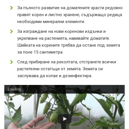
За пълното развитие на доматените храсти редовно
правят корен и листно хранене, съдържащо редица
необходими минерални елементи.
За изграждане на нови коренови издънки и
укрепване на растенията, навивайте доматите.
Шийката на корените трябва да остане под земята
за поне 15 сантиметра.
След прибиране на реколтата, отстранете всички
растителни остатъци от земята. Земята си
заслужава да копае и дезинфектира.
Loading...