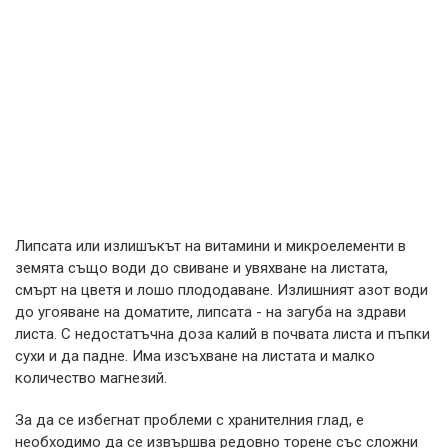
Липсата или излишъкът на витамини и микроелементи в
земята също води до свиване и увяхване на листата,
смърт на цветя и лошо плододаване. Излишният азот води
до угояване на доматите, липсата - на загуба на здрави
листа. С недостатъчна доза калий в почвата листа и пъпки
сухи и да падне. Има изсъхване на листата и малко
количество магнезий.
За да се избегнат проблеми с хранителния глад, е
необходимо да се извършва редовно торене със сложни