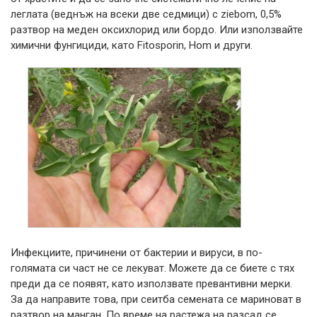
леглата (веднъж на всеки две седмици) с ziebom, 0,5%
разтвор на меден оксихлорид или бордо. Или използвайте
химични фунгициди, като Fitosporin, Hom и други.
Инфекциите, причинени от бактерии и вируси, в по-
голямата си част не се лекуват. Можете да се биете с тях
преди да се появят, като използвате превантивни мерки.
За да направите това, при сеитба семената се мариноват в
разтвор на манган. По време на растежа на разсад се