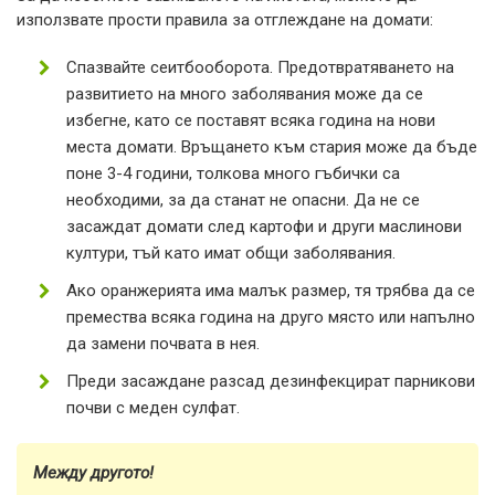
използвате прости правила за отглеждане на домати:
Спазвайте сеитбооборота. Предотвратяването на
развитието на много заболявания може да се
избегне, като се поставят всяка година на нови
места домати. Връщането към стария може да бъде
поне 3-4 години, толкова много гъбички са
необходими, за да станат не опасни. Да не се
засаждат домати след картофи и други маслинови
култури, тъй като имат общи заболявания.
Ако оранжерията има малък размер, тя трябва да се
премества всяка година на друго място или напълно
да замени почвата в нея.
Преди засаждане разсад дезинфекцират парникови
почви с меден сулфат.
Между другото!