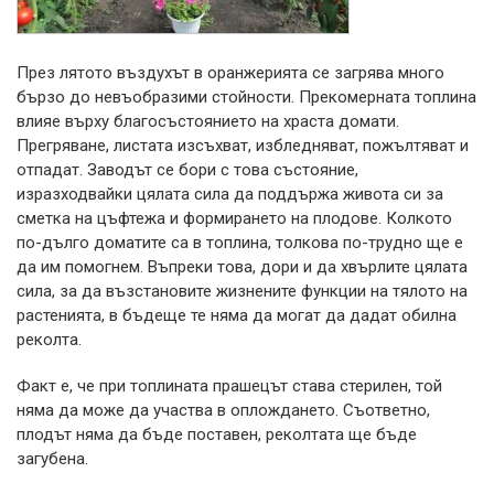
През лятото въздухът в оранжерията се загрява много
бързо до невъобразими стойности. Прекомерната топлина
влияе върху благосъстоянието на храста домати.
Прегряване, листата изсъхват, избледняват, пожълтяват и
отпадат. Заводът се бори с това състояние,
изразходвайки цялата сила да поддържа живота си за
сметка на цъфтежа и формирането на плодове. Колкото
по-дълго доматите са в топлина, толкова по-трудно ще е
да им помогнем. Въпреки това, дори и да хвърлите цялата
сила, за да възстановите жизнените функции на тялото на
растенията, в бъдеще те няма да могат да дадат обилна
реколта.
Факт е, че при топлината прашецът става стерилен, той
няма да може да участва в оплождането. Съответно,
плодът няма да бъде поставен, реколтата ще бъде
загубена.