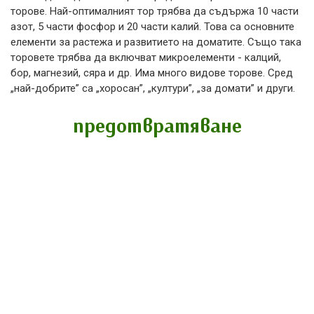
торове. Най-оптималният тор трябва да съдържа 10 части
азот, 5 части фосфор и 20 части калий. Това са основните
елементи за растежа и развитието на доматите. Също така
торовете трябва да включват микроелементи - калций,
бор, магнезий, сяра и др. Има много видове торове. Сред
„най-добрите” са „хоросан”, „култури”, „за домати” и други.
предотвратяване