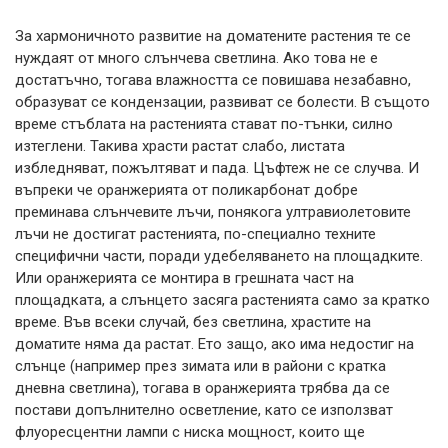
За хармоничното развитие на доматените растения те се
нуждаят от много слънчева светлина. Ако това не е
достатъчно, тогава влажността се повишава незабавно,
образуват се кондензации, развиват се болести. В същото
време стъблата на растенията стават по-тънки, силно
изтеглени. Такива храсти растат слабо, листата
избледняват, пожълтяват и пада. Цъфтеж не се случва. И
въпреки че оранжерията от поликарбонат добре
преминава слънчевите лъчи, понякога ултравиолетовите
лъчи не достигат растенията, по-специално техните
специфични части, поради удебеляването на площадките.
Или оранжерията се монтира в грешната част на
площадката, а слънцето засяга растенията само за кратко
време. Във всеки случай, без светлина, храстите на
доматите няма да растат. Ето защо, ако има недостиг на
слънце (например през зимата или в райони с кратка
дневна светлина), тогава в оранжерията трябва да се
постави допълнително осветление, като се използват
флуоресцентни лампи с ниска мощност, които ще