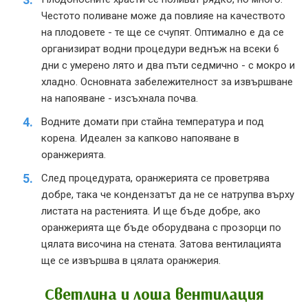
Честото поливане може да повлияе на качеството
на плодовете - те ще се счупят. Оптимално е да се
организират водни процедури веднъж на всеки 6
дни с умерено лято и два пъти седмично - с мокро и
хладно. Основната забележителност за извършване
на напояване - изсъхнала почва.
Водните домати при стайна температура и под
корена. Идеален за капково напояване в
оранжерията.
След процедурата, оранжерията се проветрява
добре, така че кондензатът да не се натрупва върху
листата на растенията. И ще бъде добре, ако
оранжерията ще бъде оборудвана с прозорци по
цялата височина на стената. Затова вентилацията
ще се извършва в цялата оранжерия.
Светлина и лоша вентилация