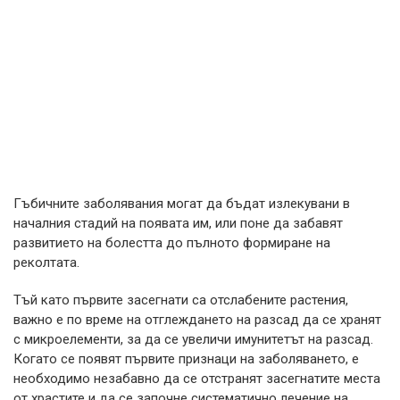
Гъбичните заболявания могат да бъдат излекувани в
началния стадий на появата им, или поне да забавят
развитието на болестта до пълното формиране на
реколтата.
Тъй като първите засегнати са отслабените растения,
важно е по време на отглеждането на разсад да се хранят
с микроелементи, за да се увеличи имунитетът на разсад.
Когато се появят първите признаци на заболяването, е
необходимо незабавно да се отстранят засегнатите места
от храстите и да се започне систематично лечение на