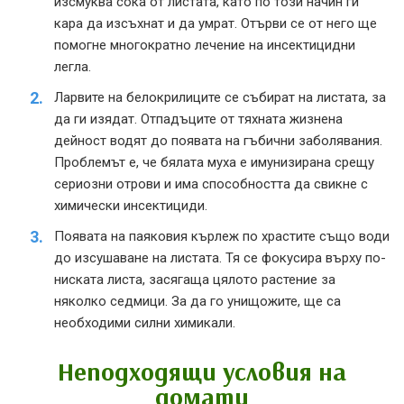
изсмуква сока от листата, като по този начин ги
кара да изсъхнат и да умрат. Отърви се от него ще
помогне многократно лечение на инсектицидни
легла.
Ларвите на белокрилиците се събират на листата, за
да ги изядат. Отпадъците от тяхната жизнена
дейност водят до появата на гъбични заболявания.
Проблемът е, че бялата муха е имунизирана срещу
сериозни отрови и има способността да свикне с
химически инсектициди.
Появата на паяковия кърлеж по храстите също води
до изсушаване на листата. Тя се фокусира върху по-
ниската листа, засягаща цялото растение за
няколко седмици. За да го унищожите, ще са
необходими силни химикали.
Неподходящи условия на
домати