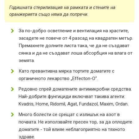
Годишната стерилизация на рамката и стените на
оранжерията също няма да попречи.
За по-добро осветление и вентилация на храстите,
засадете не повече от 4 разсад на квадратен метър.
Премахнете долните листа така, че да не създават
сянка и да не създават лоша абсорбция на влага от
земята.
Като превантивна мярка тортите доматите с
органичното лекарство „Effecton-O“.
Редовно спрей доматените антимикробни средства.
Най-добрите фунгициди включват такива агенти:
Kvadris, Home, Ridomil, Agat, Fundazol, Maxim, Ordan.
Много болести се срещат с излишък на азот в
почвата. Не използвайте пресен тор, за да оплодите
доматите - той влияе неблагоприятно на тяхното
здраве.