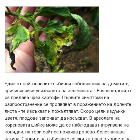
Един от най-опасните гъбични заболявания на доматите,
причинявайки увяхването на зеленината - Fusarium, който
се предава чрез картофи. Първите симптоми на
разпространение се проявяват в поражението на долните
листа - те изсъхват и пожълтяват. Скоро цели издънки,
цветя, плодове започват да изсъхват. В ареолата на
кореновата шийка може да се наблюдава натрупване на
конидии: на този сайт се появява розово-белезникава
патина. Спорите на гъбичките се скитат през съдовете на