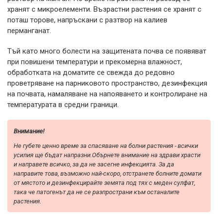
хранят с микроелементи. Възрастни растения се хранят с
поташ торове, напръскани с разтвор на калиев
перманганат.
Тъй като много болести на защитената почва се появяват
при повишени температури и прекомерна влажност,
обработката на доматите се свежда до редовно
проветряване на парниковото пространство, дезинфекция
на почвата, намаляване на напояването и контролиране на
температурата в средни граници.
Внимание!
Не губете ценно време за спасяване на болни растения - всички
усилия ще бъдат напразни.Обърнете внимание на здрави храсти
и направете всичко, за да не засегне инфекцията. За да
направите това, възможно най-скоро, отстранете болните домати
от мястото и дезинфекцирайте земята под тях с меден сулфат,
така че патогенът да не се разпространи към останалите
растения.