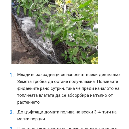
Младите разсадници се напояват всеки ден малко.
Земята трябва да остане полу-влажна. Поливайте
фиданките рано сутрин, така че преди началото на
топлината влагата да се абсорбира напълно от
растението.
До цъфтящи домати полива на всеки 3-4 пъти на
малки порции.
Плодоносните храсти се поливат рядко, но много.