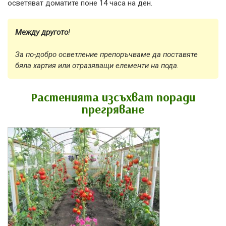
осветяват доматите поне 14 часа на ден.
Между другото
!
За по-добро осветление препоръчваме да поставяте
бяла хартия или отразяващи елементи на пода.
Растенията изсъхват поради
прегряване