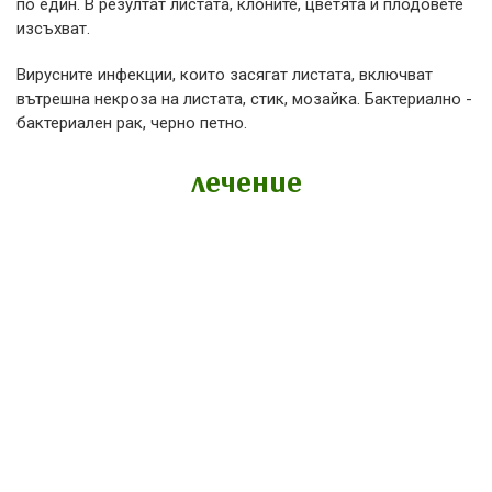
по един. В резултат листата, клоните, цветята и плодовете
изсъхват.
Вирусните инфекции, които засягат листата, включват
вътрешна некроза на листата, стик, мозайка. Бактериално -
бактериален рак, черно петно.
лечение