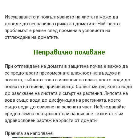
Изсушаването и пожълтяването на листата може да
доведе до неправилна грижа за доматите. Най-често
проблемът е решен след промени в условията на
отглеждане на доматите.
Неправилно поливане
При отглеждане на домати в защитена почва е важно да
се предотврати прекомерната влажност на въздуха и
почвата, тъй като това е излишък на влага, което води до
появата на гниене, причиняващо болест мицел, което води
до завяхване на листата и смърт на растения. Липсата на
вода също води до дисфункция на растенията, което
също води до свиване на зелената част. Наблюдавайте
средна земна повърхност при напояване - ключът към
здравословен растеж на храсти от домати.
Правила за напояване: