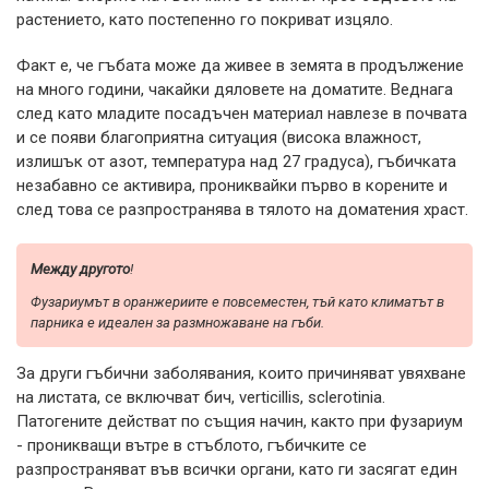
растението, като постепенно го покриват изцяло.
Факт е, че гъбата може да живее в земята в продължение
на много години, чакайки дяловете на доматите. Веднага
след като младите посадъчен материал навлезе в почвата
и се появи благоприятна ситуация (висока влажност,
излишък от азот, температура над 27 градуса), гъбичката
незабавно се активира, прониквайки първо в корените и
след това се разпространява в тялото на доматения храст.
Между другото
!
Фузариумът в оранжериите е повсеместен, тъй като климатът в
парника е идеален за размножаване на гъби.
За други гъбични заболявания, които причиняват увяхване
на листата, се включват бич, verticillis, sclerotinia.
Патогените действат по същия начин, както при фузариум
- проникващи вътре в стъблото, гъбичките се
разпространяват във всички органи, като ги засягат един