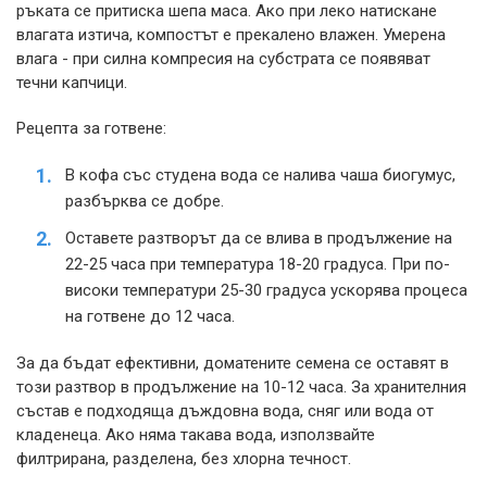
ръката се притиска шепа маса. Ако при леко натискане
влагата изтича, компостът е прекалено влажен. Умерена
влага - при силна компресия на субстрата се появяват
течни капчици.
Рецепта за готвене:
В кофа със студена вода се налива чаша биогумус,
разбърква се добре.
Оставете разтворът да се влива в продължение на
22-25 часа при температура 18-20 градуса. При по-
високи температури 25-30 градуса ускорява процеса
на готвене до 12 часа.
За да бъдат ефективни, доматените семена се оставят в
този разтвор в продължение на 10-12 часа. За хранителния
състав е подходяща дъждовна вода, сняг или вода от
кладенеца. Ако няма такава вода, използвайте
филтрирана, разделена, без хлорна течност.