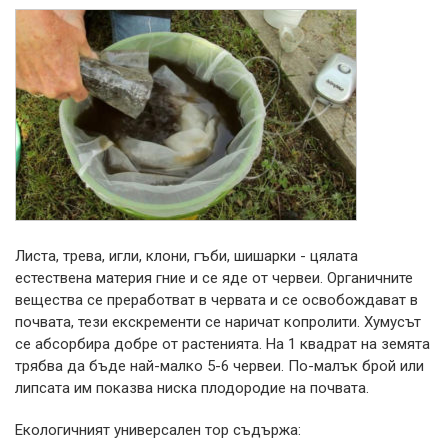
Листа, трева, игли, клони, гъби, шишарки - цялата
естествена материя гние и се яде от червеи. Органичните
вещества се преработват в червата и се освобождават в
почвата, тези екскременти се наричат ​​копролити. Хумусът
се абсорбира добре от растенията. На 1 квадрат на земята
трябва да бъде най-малко 5-6 червеи. По-малък брой или
липсата им показва ниска плодородие на почвата.
Екологичният универсален тор съдържа: