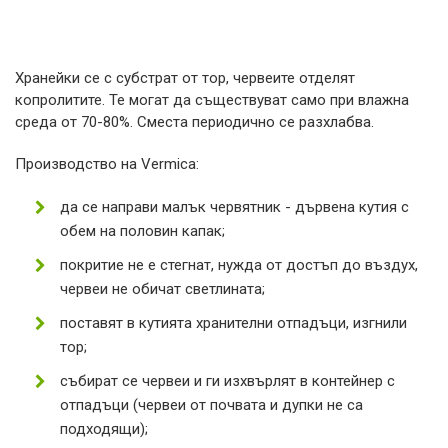
Хранейки се с субстрат от тор, червеите отделят
копролитите. Те могат да съществуват само при влажна
среда от 70-80%. Сместа периодично се разхлабва.
Производство на Vermica:
да се направи малък червятник - дървена кутия с
обем на половин капак;
покритие не е стегнат, нужда от достъп до въздух,
червеи не обичат светлината;
поставят в кутията хранителни отпадъци, изгнили
тор;
събират се червеи и ги изхвърлят в контейнер с
отпадъци (червеи от почвата и дупки не са
подходящи);