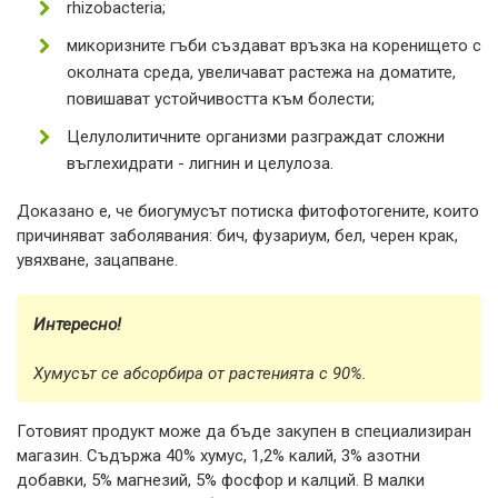
rhizobacteria;
микоризните гъби създават връзка на коренището с
околната среда, увеличават растежа на доматите,
повишават устойчивостта към болести;
Целулолитичните организми разграждат сложни
въглехидрати - лигнин и целулоза.
Доказано е, че биогумусът потиска фитофотогените, които
причиняват заболявания: бич, фузариум, бел, черен крак,
увяхване, зацапване.
Интересно!
Хумусът се абсорбира от растенията с 90%.
Готовият продукт може да бъде закупен в специализиран
магазин. Съдържа 40% хумус, 1,2% калий, 3% азотни
добавки, 5% магнезий, 5% фосфор и калций. В малки