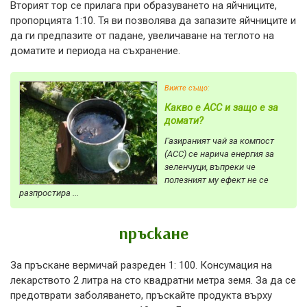
Вторият тор се прилага при образуването на яйчниците,
пропорцията 1:10. Тя ви позволява да запазите яйчниците и
да ги предпазите от падане, увеличаване на теглото на
доматите и периода на съхранение.
Вижте също:
Какво е ACC и защо е за
домати?
Газираният чай за компост
(ACC) се нарича енергия за
зеленчуци, въпреки че
полезният му ефект не се
разпростира ...
пръскане
За пръскане вермичай разреден 1: 100. Консумация на
лекарството 2 литра на сто квадратни метра земя. За да се
предотврати заболяването, пръскайте продукта върху