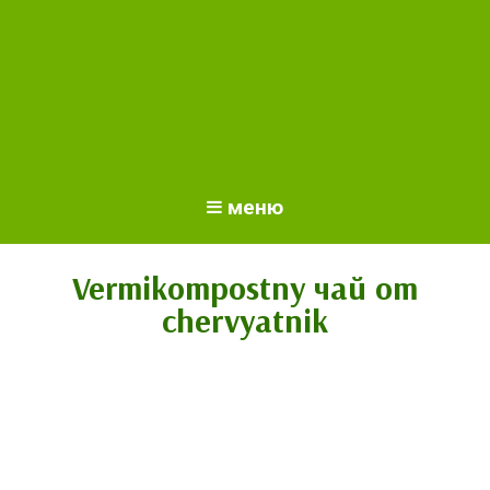
меню
Vermikompostny чай от
chervyatnik