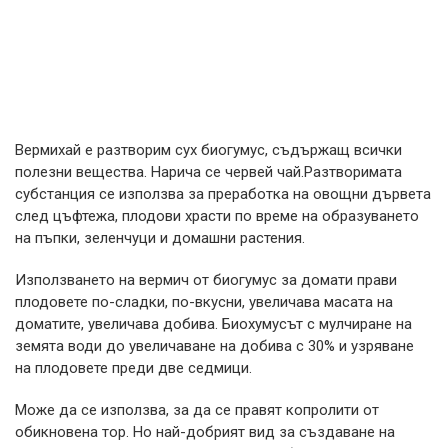
Вермихай е разтворим сух биогумус, съдържащ всички
полезни вещества. Нарича се червей чай.Разтворимата
субстанция се използва за преработка на овощни дървета
след цъфтежа, плодови храсти по време на образуването
на пъпки, зеленчуци и домашни растения.
Използването на вермич от биогумус за домати прави
плодовете по-сладки, по-вкусни, увеличава масата на
доматите, увеличава добива. Биохумусът с мулчиране на
земята води до увеличаване на добива с 30% и узряване
на плодовете преди две седмици.
Може да се използва, за да се правят копролити от
обикновена тор. Но най-добрият вид за създаване на