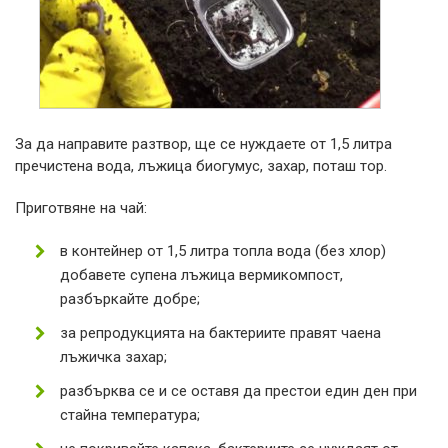
За да направите разтвор, ще се нуждаете от 1,5 литра
пречистена вода, лъжица биогумус, захар, поташ тор.
Приготвяне на чай:
в контейнер от 1,5 литра топла вода (без хлор)
добавете супена лъжица вермикомпост,
разбъркайте добре;
за репродукцията на бактериите правят чаена
лъжичка захар;
разбърква се и се оставя да престои един ден при
стайна температура;