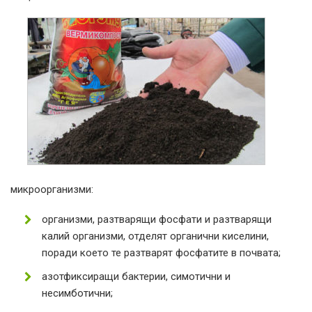
микроорганизми:
организми, разтварящи фосфати и разтварящи
калий организми, отделят органични киселини,
поради което те разтварят фосфатите в почвата;
азотфиксиращи бактерии, симотични и
несимботични;