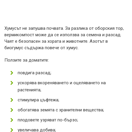
Хумусът не запушва почвата. За разлика от оборския тор,
вермикомпост може да се използва за семена и разсад.
Чаят е безопасен за хората и животните. Азотът в
биогумус съдържа повече от хумус.
Ползите за доматите:
повдига разсад;
ускорява вкореняването и оцеляването на
растенията;
стимулира цъфтежа;
обогатява земята с хранителни вещества;
плодовете узряват по-бързо;
увеличава добива;