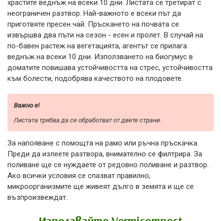
храстите веднъж на всеки 10 дни. Листата се третират с
неограничен разтвор. Най-важното е всеки път да
приготвяте пресен чай. Пръскането на почвата се
извършва два пъти на сезон - есен и пролет. В случай на
по-бавен растеж на вегетацията, агентът се прилага
веднъж на всеки 10 дни. Използването на биогумус в
доматите повишава устойчивостта на стрес, устойчивостта
към болести, подобрява качеството на плодовете.
Важно е!
Листата трябва да се обработват от двете страни.
За напояване с помощта на рамо или ръчна пръскачка.
Преди да излеете разтвора, внимателно се филтрира. За
поливане ще се нуждаете от редовно поливане и разтвор.
Ако всички условия се спазват правилно,
микроорганизмите ще живеят дълго в земята и ще се
възпроизвеждат.
Използвайте Vermicompost