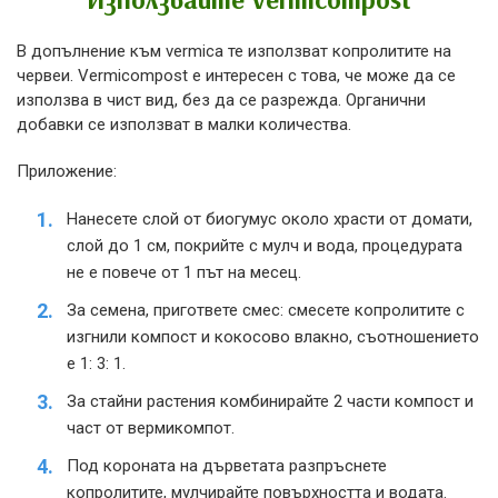
В допълнение към vermica те използват копролитите на
червеи. Vermicompost е интересен с това, че може да се
използва в чист вид, без да се разрежда. Органични
добавки се използват в малки количества.
Приложение:
Нанесете слой от биогумус около храсти от домати,
слой до 1 см, покрийте с мулч и вода, процедурата
не е повече от 1 път на месец.
За семена, пригответе смес: смесете копролитите с
изгнили компост и кокосово влакно, съотношението
е 1: 3: 1.
За стайни растения комбинирайте 2 части компост и
част от вермикомпот.
Под короната на дърветата разпръснете
копролитите, мулчирайте повърхността и водата.