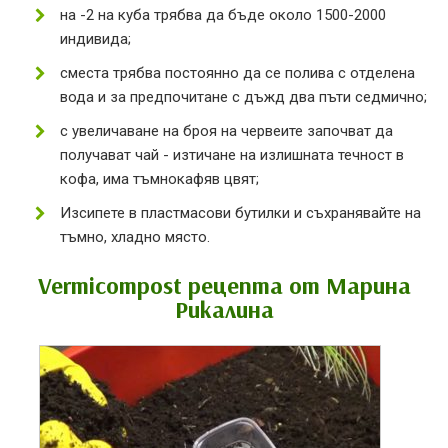
на -2 на куба трябва да бъде около 1500-2000
индивида;
сместа трябва постоянно да се полива с отделена
вода и за предпочитане с дъжд два пъти седмично;
с увеличаване на броя на червеите започват да
получават чай - изтичане на излишната течност в
кофа, има тъмнокафяв цвят;
Изсипете в пластмасови бутилки и съхранявайте на
тъмно, хладно място.
Vermicompost рецепта от Марина
Рикалина