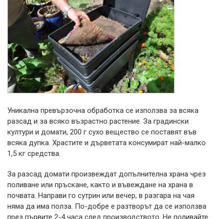
Уникална превързочна обработка се използва за всяка
разсад и за всяко възрастно растение. За градински
култури и домати, 200 г сухо вещество се поставят във
всяка дупка. Храстите и дърветата консумират най-малко
1,5 кг средства.
За разсад домати произвеждат допълнителна храна чрез
поливане или пръскане, както и въвеждане на храна в
почвата. Направи го сутрин или вечер, в разгара на чая
няма да има полза. По-добре е разтворът да се използва
през първите 2-4 часа след производството. Не поливайте