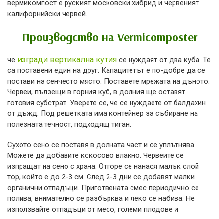
вермикомпост е руският московски хибрид и червеният
калифорнийски червей.
Производство на Vermicomposter
изгради вертикална кутия
че
се нуждаят от два куба. Те
са поставени един на друг. Капацитетът е по-добре да се
постави на сенчесто място. Поставете мрежата на дъното.
Червеи, пълзещи в горния куб, в долния ще оставят
готовия субстрат. Уверете се, че се нуждаете от балдахин
от дъжд. Под решетката има контейнер за събиране на
полезната течност, подходящ тиган.
Сухото сено се поставя в долната част и се уплътнява.
Можете да добавите кокосово влакно. Червеите се
изпращат на сено с храна. Отгоре се нанася малък слой
тор, който е до 2-3 см. След 2-3 дни се добавят малки
органични отпадъци. Приготвената смес периодично се
полива, внимателно се разбърква и леко се набива. Не
използвайте отпадъци от месо, големи плодове и