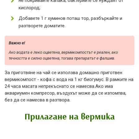
не покривайте капака, бактериите се нуждаят от
кислород;
Добавете 1 г хуминов поташ тор, разбъркайте и
разтворете доматите.
Важно е!
Ако водата е леко оцветена, вермикомпостът е реален, ако
течността е силно оцветена, тогава препаратът е фалшив.
За приготвяне на чай се използва домашно приготвен
вермикомпост - кофа с вода на 1 кг биогумус. В рамките на
24 часа масата непрекъснато се намесва.Ако има
аквариумен компресор, въздухът може да се изпомпва,
без да се намесва в разтвора.
Прилагане на вермика