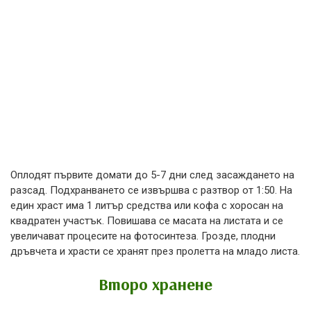
Оплодят първите домати до 5-7 дни след засаждането на
разсад. Подхранването се извършва с разтвор от 1:50. На
един храст има 1 литър средства или кофа с хоросан на
квадратен участък. Повишава се масата на листата и се
увеличават процесите на фотосинтеза. Грозде, плодни
дръвчета и храсти се хранят през пролетта на младо листа.
Второ хранене