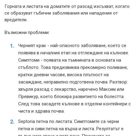
Горната и листата на доматите от разсад изсъхват, когато
се образуват гъбични заболявания или нападения от
вредители.
Възможни проблеми:
Черният крак - най-опасното заболяване, което се
появява в началния етап на отглеждане на кълнове.
Симптоми - появата на тъмнината в основата на
стъблото. Това предизвиква прекомерно поливане,
кратки дневни часове, висока плътност на
засаждане, неправилно подготвена почва. Разтвор:
хвърля разсад с лекарство, наречено Максим или
Превикур, което блокира развитието на болестта.
След това засадете кълнове в отделни контейнери с
чиста и здрава почва.
Septoria петна по листата. Симптомите са черни
петна и сиви петна на върха и листа. Резултатът е