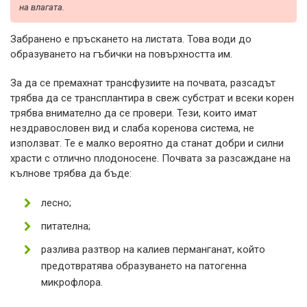
на влагата.
Забранено е пръскането на листата. Това води до
образуването на гъбички на повърхността им.
За да се премахнат трансфузиите на почвата, разсадът
трябва да се трансплантира в свеж субстрат и всеки корен
трябва внимателно да се провери. Тези, които имат
нездравословен вид и слаба коренова система, не
използват. Те е малко вероятно да станат добри и силни
храсти с отлично плодоносене. Почвата за разсаждане на
кълнове трябва да бъде:
лесно;
питателна;
разлива разтвор на калиев перманганат, който
предотвратява образуването на патогенна
микрофлора.