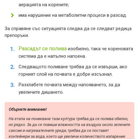
аерацията на корените;
има нарушение на метаболитни процеси в разсад.
За справяне със ситуацията следва да се следват редица
препоръки.
Разсадът се полива
изобилно, така че кореновата
система да е напълно напоена.
Следващото поливане трябва да се извърши, ако
горният слой на почвата е добре изсъхнал.
Разхлабете почвата между напояването, за да
увеличите дишането.
Обърнете внимание!
На етапа на поникване тази култура трябва да се полива обилно,
но рядко. За да се повиши влажността на въздуха около зелените
саксии и нагревателните уреди, трябва да се поставят
контейнери за вода, което ще увеличи количеството изпарение