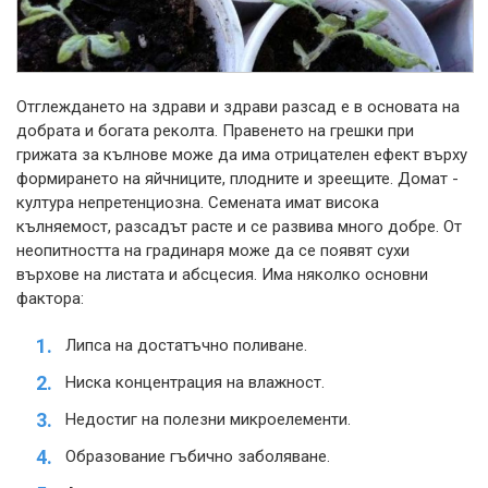
Отглеждането на здрави и здрави разсад е в основата на
добрата и богата реколта. Правенето на грешки при
грижата за кълнове може да има отрицателен ефект върху
формирането на яйчниците, плодните и зреещите. Домат -
култура непретенциозна. Семената имат висока
кълняемост, разсадът расте и се развива много добре. От
неопитността на градинаря може да се появят сухи
върхове на листата и абсцесия. Има няколко основни
фактора:
Липса на достатъчно поливане.
Ниска концентрация на влажност.
Недостиг на полезни микроелементи.
Образование гъбично заболяване.