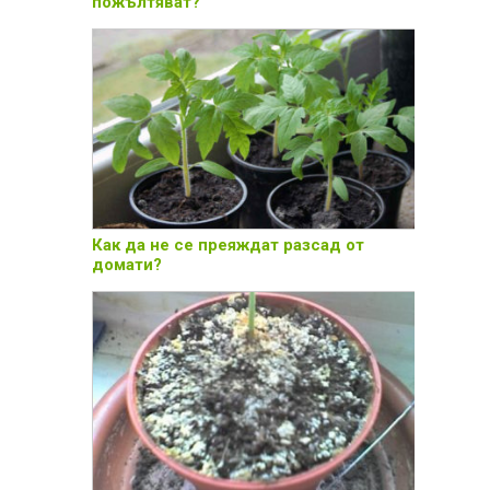
пожълтяват?
Как да не се преяждат разсад от
домати?