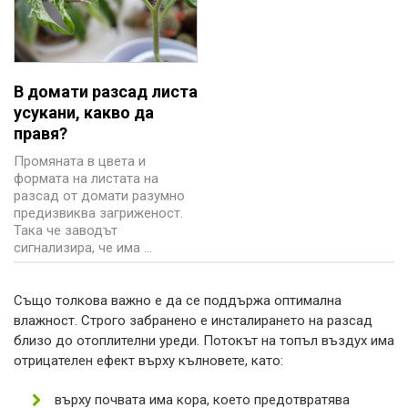
В домати разсад листа
усукани, какво да
правя?
Промяната в цвета и
формата на листата на
разсад от домати разумно
предизвиква загриженост.
Така че заводът
сигнализира, че има ...
Също толкова важно е да се поддържа оптимална
влажност. Строго забранено е инсталирането на разсад
близо до отоплителни уреди. Потокът на топъл въздух има
отрицателен ефект върху кълновете, като:
върху почвата има кора, което предотвратява