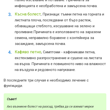
пълно изсъхване и потъване. Причината за
инфекцията е необработена и замърсена почва.
Късна болест
, Признаци: тъмни петна на горната и
листната плоча, последвани от бърз растеж,
обхващащи стеблото, изсушаване на зелено и
проливане.Причината е използването на заразени
семена, неправилно боравене с контейнера за
засаждане, замърсена почва.
Кафяво петно
, Симптоми - кафеникави петна,
екстензивно разпространение и сушене на листата
на върха. Причината е повишеното ниво на влажност
на въздуха и редовното напукване.
В последните три случая е необходимо лечение с
фунгициди.
Съвет!
Ако възникне болест на разсад, трябва да се вземат мерки