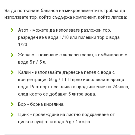
За да попълните баланса на микроелементите, трябва да
използвате тор, който съдържа компонент, който липсва:
Азот - можете да използвате разложен тор,
разреден във вода 1/10 или пилешки тор с вода
1/20.
Желязо - поливане с железен хелат, комбинирано с
вода 5 г / 5 л.
Калий - използвайте дървесна пепел с вода с
концентрация 50 g / 1 l. Първо използвайте вряща
вода. Разтворът се влива в продължение на 24 часа,
след което се добавят 5 литра вода.
Бор - борна киселина.
Цинк - провеждане на листно подхранване от
цинков сулфат и вода 5 g / 1 кофа.