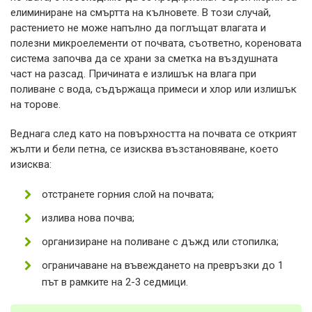
елиминиране на смъртта на кълновете. В този случай,
растението не може напълно да поглъщат влагата и
полезни микроелементи от почвата, съответно, кореновата
система започва да се храни за сметка на въздушната
част на разсад. Причината е излишък на влага при
поливане с вода, съдържаща примеси и хлор или излишък
на торове.
Веднага след като на повърхността на почвата се открият
жълти и бели петна, се изисква възстановяване, което
изисква:
отстранете горния слой на почвата;
излива нова почва;
организиране на поливане с дъжд или стопилка;
ограничаване на въвеждането на превръзки до 1
път в рамките на 2-3 седмици.