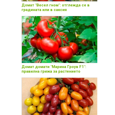
Домат "Весел гном": отглежда се в
градината или в саксия
Домат домати "Марина Гроув F1":
правилна грижа за растението