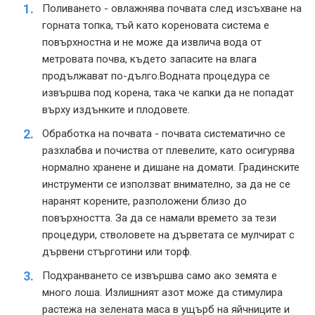
Поливането - овлажнява почвата след изсъхване на
горната топка, тъй като кореновата система е
повърхностна и не може да извлича вода от
метровата почва, където запасите на влага
продължават по-дълго.Водната процедура се
извършва под корена, така че капки да не попадат
върху издънките и плодовете.
Обработка на почвата - почвата систематично се
разхлабва и почиства от плевелите, като осигурява
нормално хранене и дишане на домати. Градинските
инструменти се използват внимателно, за да не се
наранят корените, разположени близо до
повърхността. За да се намали времето за тези
процедури, стволовете на дърветата се мулчират с
дървени стърготини или торф.
Подхранването се извършва само ако земята е
много лоша. Излишният азот може да стимулира
растежа на зелената маса в ущърб на яйчниците и