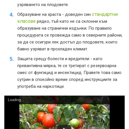
узряването на плодовете.
стандартни
Образуване на храста - доведен син
класове
рядко, тъй като не са склонни към
образуване на странични издънки. По правило
процедурата се провежда само в северните райони,
за да се осигури лек достъп до плодовете, които
бавно узряват в прохладен климат.
Защита срещу болести и вредители - като
превантивна мярка, те се третират с резервоарна
смес от фунгицид и инсектицид. Правете това само
сутрин в спокойно време според инструкциите за
употреба на наркотици.
Loading...