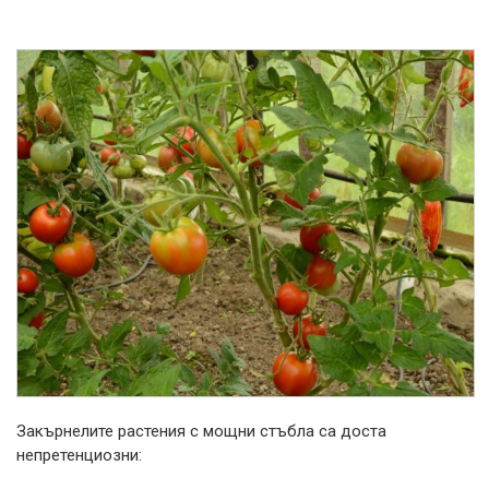
Закърнелите растения с мощни стъбла са доста
непретенциозни: