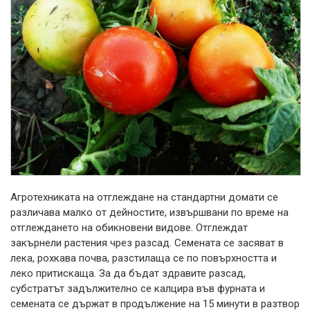
Агротехниката на отглеждане на стандартни домати се
различава малко от дейностите, извършвани по време на
отглеждането на обикновени видове. Отглеждат
закърнели растения чрез разсад. Семената се засяват в
лека, рохкава почва, разстилаща се по повърхността и
леко притискаща. За да бъдат здравите разсад,
субстратът задължително се калцира във фурната и
семената се държат в продължение на 15 минути в разтвор