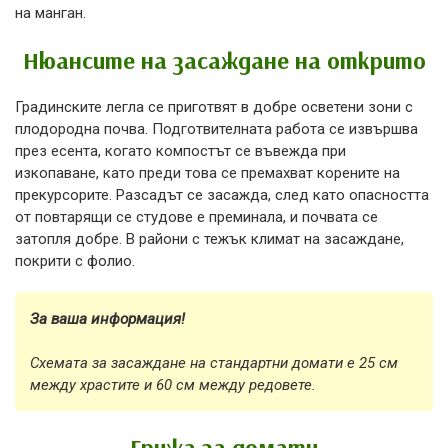
на манган.
Нюансите на засаждане на открито
Градинските легла се приготвят в добре осветени зони с
плодородна почва. Подготвителната работа се извършва
през есента, когато компостът се въвежда при
изкопаване, като преди това се премахват корените на
прекурсорите. Разсадът се засажда, след като опасността
от повтарящи се студове е преминала, и почвата се
затопля добре. В райони с тежък климат на засаждане,
покрити с фолио.
За ваша информация!
Схемата за засаждане на стандартни домати е 25 см
между храстите и 60 см между редовете.
Грижа за домати