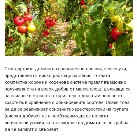
Стандартните домати са сравнително нов вид зеленчуци,
представени от ниско растящи растения. Тяхната
компактна корона и коренова система правят възможно
получаването на висок добив от малка площ, дължаща се
на слизане в страната
открит терен
два пъти повече от
храстите, в сравнение с обикновените сортове. Освен това,
за да се реализират основните характеристики на групата
(високи добиви), не е необходимо да се полагат
значителни усилия за отглеждане на домати: те не трябва
да се залагат и свързват.