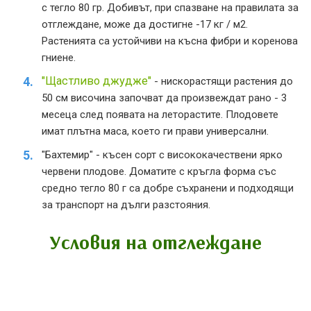
с тегло 80 гр. Добивът, при спазване на правилата за
отглеждане, може да достигне -17 кг / м2.
Растенията са устойчиви на късна фибри и коренова
гниене.
"Щастливо джудже"
- нискорастящи растения до
50 см височина започват да произвеждат рано - 3
месеца след появата на леторастите. Плодовете
имат плътна маса, което ги прави универсални.
"Бахтемир" - късен сорт с висококачествени ярко
червени плодове. Доматите с кръгла форма със
средно тегло 80 г са добре съхранени и подходящи
за транспорт на дълги разстояния.
Условия на отглеждане