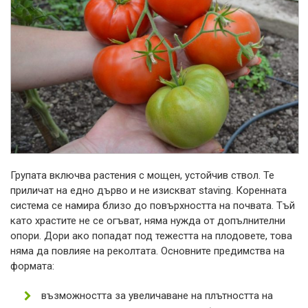
Групата включва растения с мощен, устойчив ствол. Те
приличат на едно дърво и не изискват staving. Коренната
система се намира близо до повърхността на почвата. Тъй
като храстите не се огъват, няма нужда от допълнителни
опори. Дори ако попадат под тежестта на плодовете, това
няма да повлияе на реколтата. Основните предимства на
формата:
възможността за увеличаване на плътността на