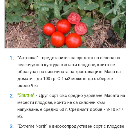
"Антошка" - представител на средата на сезона на
зеленчукова култура с жълти плодове, които се
образуват на височината на храсталаците. Маса на
домати - до 100 гр. С 1 м2 можете да съберете
около 9 кг.
"Shuttle"
- Друг сорт със средно узряване. Масата на
месести плодове, които не са склонни към
напукване, е средно 60 г. Средният добив - 8-10 кг /
м2.
"Extreme North" е високопродуктивен сорт с плодове