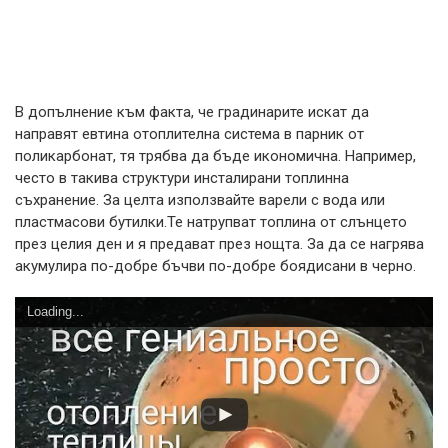
В допълнение към факта, че градинарите искат да
направят евтина отоплителна система в парник от
поликарбонат, тя трябва да бъде икономична. Например,
често в такива структури инсталирани топлинна
съхранение. За целта използвайте варели с вода или
пластмасови бутилки.Те натрупват топлина от слънцето
през целия ден и я предават през нощта. За да се нагрява
акумулира по-добре бъчви по-добре боядисани в черно.
Loading...