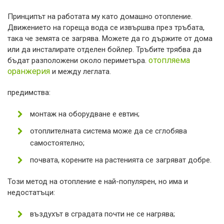
Принципът на работата му като домашно отопление.
Движението на гореща вода се извършва през тръбата,
така че земята се загрява. Можете да го държите от дома
или да инсталирате отделен бойлер. Тръбите трябва да
отопляема
бъдат разположени около периметъра.
оранжерия
и между леглата.
предимства:
монтаж на оборудване е евтин;
отоплителната система може да се сглобява
самостоятелно;
почвата, корените на растенията се загряват добре.
Този метод на отопление е най-популярен, но има и
недостатъци:
въздухът в сградата почти не се нагрява;