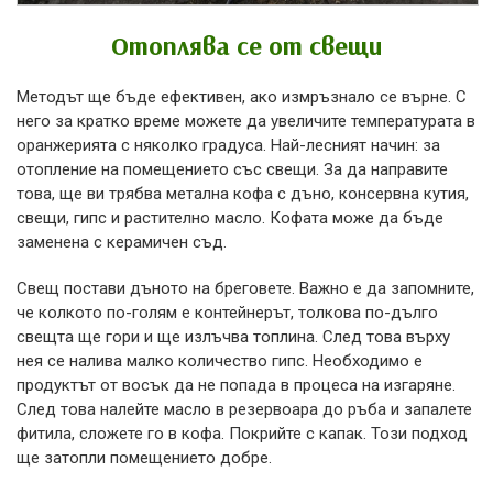
Отоплява се от свещи
Методът ще бъде ефективен, ако измръзнало се върне. С
него за кратко време можете да увеличите температурата в
оранжерията с няколко градуса. Най-лесният начин: за
отопление на помещението със свещи. За да направите
това, ще ви трябва метална кофа с дъно, консервна кутия,
свещи, гипс и растително масло. Кофата може да бъде
заменена с керамичен съд.
Свещ постави дъното на бреговете. Важно е да запомните,
че колкото по-голям е контейнерът, толкова по-дълго
свещта ще гори и ще излъчва топлина. След това върху
нея се налива малко количество гипс. Необходимо е
продуктът от восък да не попада в процеса на изгаряне.
След това налейте масло в резервоара до ръба и запалете
фитила, сложете го в кофа. Покрийте с капак. Този подход
ще затопли помещението добре.