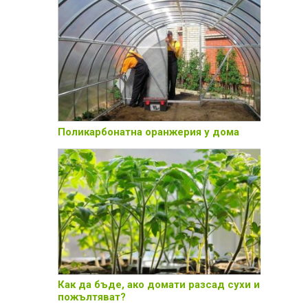
Поликарбонатна оранжерия у дома
Как да бъде, ако домати разсад сухи и
пожълтяват?