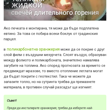
Ако печката е монтирана, тя може да бъде подплатена
евтино. За това се побира всеки боклук от градинския
парцел.
поликарбонатна оранжерия
в
може да се покрие с друг
слой филм с въздушни мехурчета. Слоят въздух, образуван
между фолиото и поликарбоната, значително намалява
загубите на топлина. Ако според прогнозата за времето се
предвиждат мразове, то вместо отопление леглата могат
да бъдат покрити с геотекстил. Така че можете да
запазите топло, но на сутринта трябва да премахнете
материала, в противен случай разсадът ще изгният.
Съвет!
Преди да инсталирате оранжерия, трябва да изберете най-