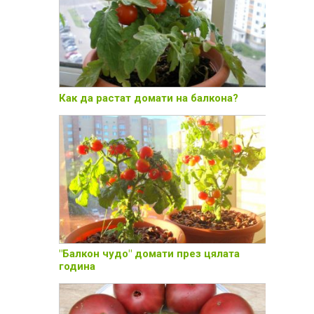
Как да растат домати на балкона?
"Балкон чудо" домати през цялата
година