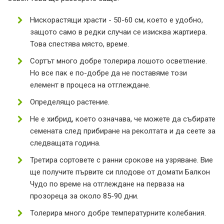
Нискорастящи храсти - 50-60 см, което е удобно,
защото само в редки случаи се изисква жартиера.
Това спестява място, време.
Сортът много добре толерира лошото осветление.
Но все пак е по-добре да не поставяме този
елемент в процеса на отглеждане.
Определящо растение.
Не е хибрид, което означава, че можете да събирате
семената след прибиране на реколтата и да сеете за
следващата година.
Третира сортовете с ранни срокове на узряване. Вие
ще получите първите си плодове от домати Балкон
Чудо по време на отглеждане на перваза на
прозореца за около 85-90 дни.
Толерира много добре температурните колебания.