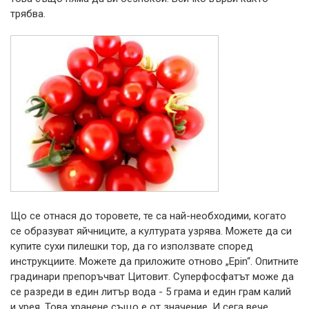
трябва.
Що се отнася до торовете, те са най-необходими, когато
се образуват яйчниците, а културата узрява. Можете да си
купите сухи пилешки тор, да го използвате според
инструкциите. Можете да приложите отново „Epin“. Опитните
градинари препоръчват Цитовит. Суперфосфатът може да
се разреди в един литър вода - 5 грама и един грам калий
и урея. Това хранене също е от значение. И сега вече