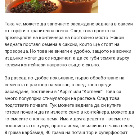
Така че, можете да започнете засаждане веднага в саксии
от торф и в хранителна почва. След това просто ги
прехвърляте на контейнера на постоянно място. Някой
веднага поставя семена в саксии, които ще стоят на
прозореца. Но това не винаги е удобно, защото не всички
издънки могат да се издигнат, а да се губи земята върху
големи контейнери напразно също е скъпо.
За разсад по-добре покълване, първо обработване на
семената в разтвор на манган, а след това преди
засаждане, поставени в "Appin" или "Kornevin". Това са
много популярни стимулатори на растежа. След това
подготвяте почвата. Тук можете веднага да си купите
готови почви и да ги излеете само в контейнера, можете да
го смесите с копка земя. Има и друга рецепта - вземете в
половината от хумус, проста земя, се изсипва в чаша пепел,
8 грама карбамид, 40 грама на поташ тор и суперфосфат.