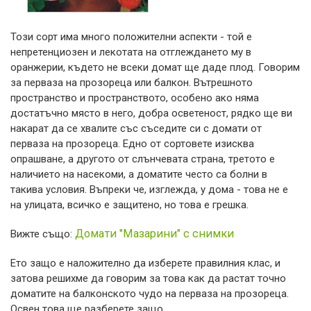
Този сорт има много положителни аспекти - той е
непретенциозен и лекотата на отглеждането му в
оранжерии, където не всеки домат ще даде плод. Говорим
за перваза на прозореца или балкон. Вътрешното
пространство и пространството, особено ако няма
достатъчно място в него, добра осветеност, рядко ще ви
накарат да се хвалите със съседите си с домати от
перваза на прозореца. Едно от сортовете изисква
опрашване, а другото от слънчевата страна, третото е
наличието на насекоми, а доматите често са болни в
такива условия. Въпреки че, изглежда, у дома - това не е
на улицата, всичко е защитено, но това е грешка.
Домати "Мазарини" с снимки
Вижте също:
Ето защо е наложително да изберете правилния клас, и
затова решихме да говорим за това как да растат точно
доматите на балконското чудо на перваза на прозореца.
Освен това ще разберете защо.