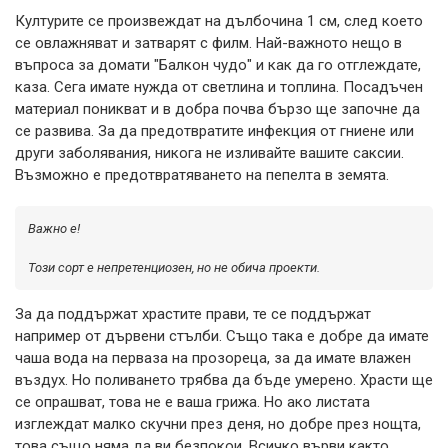
Културите се произвеждат на дълбочина 1 см, след което
се овлажняват и затварят с филм. Най-важното нещо в
въпроса за домати "Балкон чудо" и как да го отглеждате,
каза. Сега имате нужда от светлина и топлина. Посадъчен
материал поникват и в добра почва бързо ще започне да
се развива. За да предотвратите инфекция от гниене или
други заболявания, никога не изливайте вашите саксии.
Възможно е предотвратяването на пепелта в земята.
Важно е!
Този сорт е непретенциозен, но не обича проекти.
За да поддържат храстите прави, те се поддържат
например от дървени стълби. Също така е добре да имате
чаша вода на перваза на прозореца, за да имате влажен
въздух. Но поливането трябва да бъде умерено. Храсти ще
се опрашват, това не е ваша грижа. Но ако листата
изглеждат малко скучни през деня, но добре през нощта,
това също няма да ви безпокои. Всичко върви както