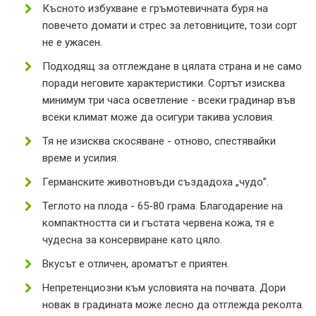
Късното избухване е гръмотевичната буря на
повечето домати и стрес за летовниците, този сорт
не е ужасен.
Подходящ за отглеждане в цялата страна и не само
поради неговите характеристики. Сортът изисква
минимум три часа осветление - всеки градинар във
всеки климат може да осигури такива условия.
Тя не изисква скосяване - отново, спестявайки
време и усилия.
Германските животновъди създадоха „чудо”.
Теглото на плода - 65-80 грама. Благодарение на
компактността си и гъстата червена кожа, тя е
чудесна за консервиране като цяло.
Вкусът е отличен, ароматът е приятен.
Непретенциозни към условията на почвата. Дори
новак в градината може лесно да отглежда реколта.