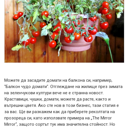
Можете да засадите домати на балкона си, например,
"Балкон чудо домати". Отглеждане на жилище през зимата
на зеленчукови култури вече не е странна новост.
Краставици, чушки, домати, можете да расте, както и
вътрешни цветя. Ако сте нов в този бизнес, тази статия е
за вас. Ще ви разкажем как да приберете реколтата на
прозореца си, като използвате примера на „The Mirror
Mirror“, защото сортът тук има значителна стойност. Но