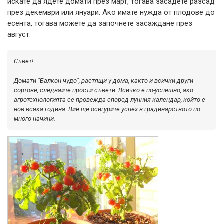
искате да ядете домати през март, тогава засадете разсад
през декември или януари. Ако имате нужда от плодове до
есента, тогава можете да започнете засаждане през
август.
Съвет!
Домати "Балкон чудо", растящи у дома, както и всички други
сортове, следвайте прости съвети. Всичко е по-успешно, ако
агротехнологията се провежда според лунния календар, който е
нов всяка година. Вие ще осигурите успех в градинарството по
много начини.