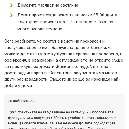
Доматите узряват на светлина.
Домат произвежда реколта на всеки 85-90 дни, а
един храст произвежда 2-3 кг плодове. Това са
много високи темпове.
Сега разбирате, че сортът е наистина прекрасен и
заслужава своето име. Заслужава да се отбележи, че
можете да отглеждате култури на перваза на прозореца, в
оранжерия, в оранжерии, а отглеждането на открито също
се практикува за домати „Балконско чудо“, но това е
доста рядък вариант. Освен това, за улицата има много
други разновидности. Същото днес ще ви изненада най-
добре у дома.
За информация!
Днес практиката на замразяване на зеленчуци и плодове във
фризера стана популярна. Много е удобно за един съвременен
човек да спести време. Така че не всеки домат е подходящ за
замразяване, но „чудо с балкон“ е перфектно. Друг плюс.