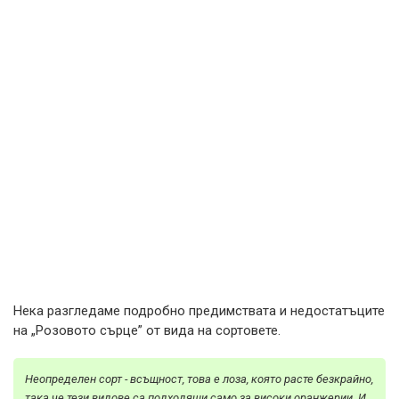
Нека разгледаме подробно предимствата и недостатъците
на „Розовото сърце” от вида на сортовете.
Неопределен сорт - всъщност, това е лоза, която расте безкрайно,
така че тези видове са подходящи само за високи оранжерии. И