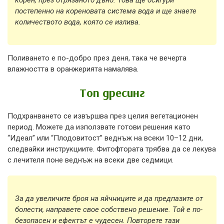
постепенно на кореновата система вода и ще знаете
количеството вода, която се излива.
Поливането е по-добро през деня, така че вечерта
влажността в оранжерията намалява.
Топ дресинг
Подхранването се извършва през целия вегетационен
период. Можете да използвате готови решения като
“Идеал” или “Плодовитост” веднъж на всеки 10–12 дни,
следвайки инструкциите. Фитофтората трябва да се лекува
с лечителя поне веднъж на всеки две седмици.
За да увеличите броя на яйчниците и да предпазите от
болести, направете свое собствено решение. Той е по-
безопасен и ефектът е чудесен. Повторете тази