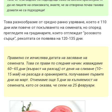
да не пишете на опаковката, знаете, че за отворена почва такива
домати не са подходящи!
Това разнообразие от средно ранно узряване, което е 110
дни или повече от покълването на семената, но според
прегледите на градинарите, които отглеждат "розовото
сърце", реколтата се появява на 120-135 дни.
Правилно се изчислява датата на засяване на
семената. Това се прави по следния начин: изваждаме
60–65 дни (възраст на разсад) от деня на слизане (10–
15 май) на разсада в оранжерията, получаваме първите
дни на март. Отнемаме още 5 дни за кълняемост на
семената, като се оказва, че сеем на 25 февруари.