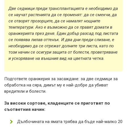
Две седмици преди трансплантацията е необходимо да
се научат растенията да се променят: да се смекчи, да
се отворят прозорците, да се намалят нощните
температури. Ако е възможно да се правят домати в
оранжерията през деня. Един добър разсад под листата
се появява лилав оттенък. И два дни преди слизане, е
необходимо да се отрежат долните три листа, като по
този начин се осигури защита от болести, проветряване
и ускоряване на външния вид на цветната четка.
Подгответе оранжерия за засаждане: за две седмици за
обработка на сяра, димът му е най-добре да убиват
вредители и болести.
За високи сортове, кладенците се приготвят по
съответния начин:
Дълбочината на ямата трябва да бъде най-малко 20