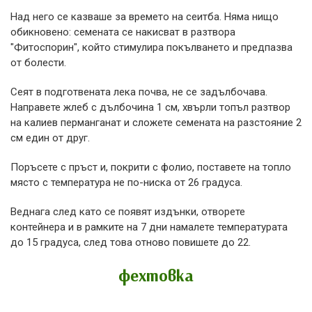
Над него се казваше за времето на сеитба. Няма нищо
обикновено: семената се накисват в разтвора
"Фитоспорин", който стимулира покълването и предпазва
от болести.
Сеят в подготвената лека почва, не се задълбочава.
Направете жлеб с дълбочина 1 см, хвърли топъл разтвор
на калиев перманганат и сложете семената на разстояние 2
см един от друг.
Поръсете с пръст и, покрити с фолио, поставете на топло
място с температура не по-ниска от 26 градуса.
Веднага след като се появят издънки, отворете
контейнера и в рамките на 7 дни намалете температурата
до 15 градуса, след това отново повишете до 22.
фехтовка