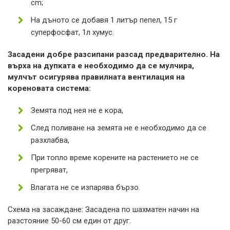
cm;
На дъното се добавя 1 литър пепел, 15 г
суперфосфат, 1л хумус.
Засадени добре разсипани разсад предварително. На
върха на дупката е необходимо да се мулчира,
мулчът осигурява правилната вентилация на
кореновата система:
Земята под нея не е кора,
След поливане на земята не е необходимо да се
разхлабва,
При топло време корените на растението не се
прегряват,
Влагата не се изпарява бързо.
Схема на засаждане: Засадена по шахматен начин на
разстояние 50-60 см един от друг.