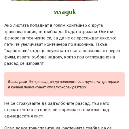
младок
Ако листата попаднат в голям контейнер с друга
трансплантация, те трябва да бъдат отрязани. Опитни
фенове на техниките си, за да не се пресаждат няколко
пъти, те увеличават контейнера по височина. Такъв
"нарастващ" съд ще служи като гъста опаковка от черен
филм, извити ръбове надолу, които при отглеждане на
разсад се изправят.
Всяка резитба в разсад, за да направите инструмента, третирани
в калиев перманганат или алкохолен разтвор.
Не се страхувайте да задълбочите разсад, тъй като
първата четка за цветя се формира в този клас над
единадесетия лист.
След всяка трансплантация, растенията трябва да се