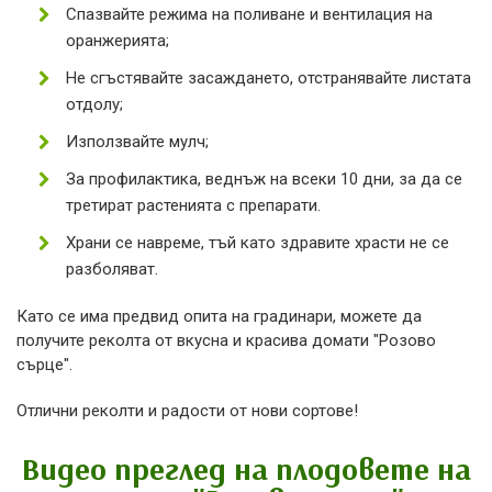
Спазвайте режима на поливане и вентилация на
оранжерията;
Не сгъстявайте засаждането, отстранявайте листата
отдолу;
Използвайте мулч;
За профилактика, веднъж на всеки 10 дни, за да се
третират растенията с препарати.
Храни се навреме, тъй като здравите храсти не се
разболяват.
Като се има предвид опита на градинари, можете да
получите реколта от вкусна и красива домати "Розово
сърце".
Отлични реколти и радости от нови сортове!
Видео преглед на плодовете на