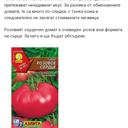
притежават ненадминат вкус. За разлика от обикновените
домати, те са много по-сладки, с тънка кожа и
следователно не засягат стомашната лигавица.
Розовият сърдечен домат е очевиден: розов във формата
на сърце. За него и ще бъдат обсъдени.