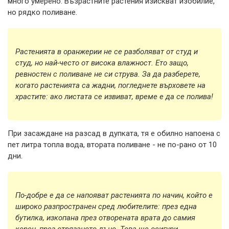
много умерено. Възрастните растения изискват изобилие,
но рядко поливане.
Растенията в оранжерии не се разболяват от студ и
студ, но най-често от висока влажност. Ето защо,
ревностен с поливане не си струва. За да разберете,
когато растенията са жадни, погледнете върховете на
храстите: ако листата се извиват, време е да се полива!
При засаждане на разсад в дупката, тя е обилно напоена с
пет литра топла вода, втората поливане - не по-рано от 10
дни.
По-добре е да се напояват растенията по начин, който е
широко разпространен сред любителите: през една
бутилка, изкопана през отворената врата до самия
корен, през отрязаното дъно. Това ще осигури