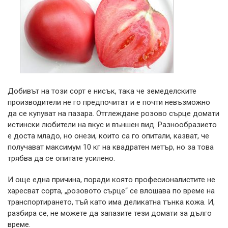
Добивът на този сорт е нисък, така че земеделските
производители не го предпочитат и е почти невъзможно
да се купуват на пазара. Отглеждане розово сърце домати
истински любители на вкус и външен вид. Разнообразието
е доста младо, но онези, които са го опитали, казват, че
получават максимум 10 кг на квадратен метър, но за това
трябва да се опитате усилено.
И още една причина, поради която професионалистите не
харесват сорта, „розовото сърце“ се влошава по време на
транспортирането, тъй като има деликатна тънка кожа. И,
разбира се, не можете да запазите тези домати за дълго
време.