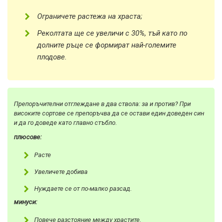
Ограничете растежа на храста;
Реколтата ще се увеличи с 30%, тъй като по
долните ръце се формират най-големите
плодове.
Препоръчителни отглеждане в два ствола: за и против? При
високите сортове се препоръчва да се остави един доведен син
и да го доведе като главно стъбло.
плюсове:
Расте
Увеличете добива
Нуждаете се от по-малко разсад.
минуси:
Повече разстояние между храстите.