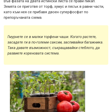
Във фазата на двата истински листа се прави пикап.
Земята се приготвя от торф, хумус и пясък в равни части,
като към нея се прибавя двоен суперфосфат по
препоръчаната схема.
Гмурнете се в малки торфени чаши. Когато растете,
засадете ги в по-големи саксии, заспивайки багажника.
Така давате възможност, съкращавайки стеблото, да
развиете кореновата система.