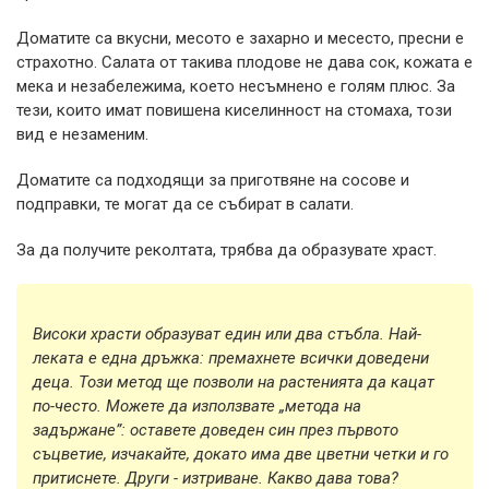
Доматите са вкусни, месото е захарно и месесто, пресни е
страхотно. Салата от такива плодове не дава сок, кожата е
мека и незабележима, което несъмнено е голям плюс. За
тези, които имат повишена киселинност на стомаха, този
вид е незаменим.
Доматите са подходящи за приготвяне на сосове и
подправки, те могат да се събират в салати.
За да получите реколтата, трябва да образувате храст.
Високи храсти образуват един или два стъбла. Най-
леката е една дръжка: премахнете всички доведени
деца. Този метод ще позволи на растенията да кацат
по-често. Можете да използвате „метода на
задържане”: оставете доведен син през първото
съцветие, изчакайте, докато има две цветни четки и го
притиснете. Други - изтриване. Какво дава това?