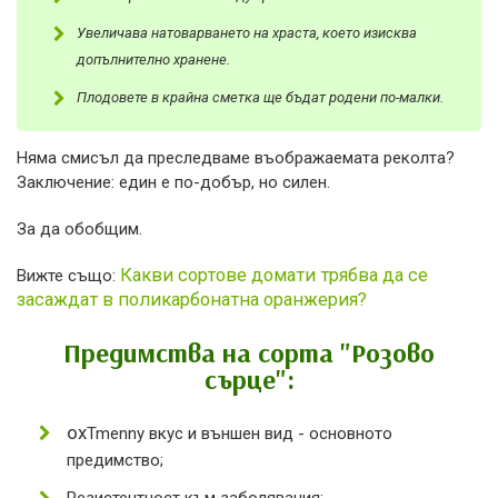
Увеличава натоварването на храста, което изисква
допълнително хранене.
Плодовете в крайна сметка ще бъдат родени по-малки.
Няма смисъл да преследваме въображаемата реколта?
Заключение: един е по-добър, но силен.
За да обобщим.
Какви сортове домати трябва да се
Вижте също:
засаждат в поликарбонатна оранжерия?
Предимства на сорта "Розово
сърце":
ох
Tmenny вкус и външен вид - основното
предимство;
Резистентност към заболявания;