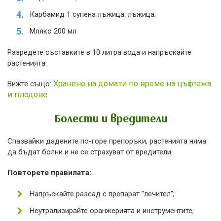
Карбамид 1 супена лъжица. лъжица;
Мляко 200 мл
Разредете съставките в 10 литра вода и напръскайте
растенията.
Хранене на домати по време на цъфтежа
Вижте също:
и плодове
Болести и вредители
Спазвайки дадените по-горе препоръки, растенията няма
да бъдат болни и не се страхуват от вредители.
Повторете правилата:
Напръскайте разсад с препарат "лечител";
Неутрализирайте оранжерията и инструментите;