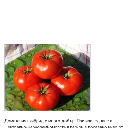
Доматеният хибрид е много добър. При изследване в
Централно-Черноземноморския регион е показано ниво от