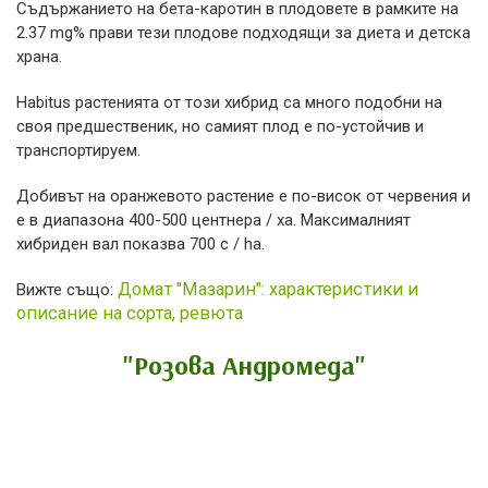
Съдържанието на бета-каротин в плодовете в рамките на
2.37 mg% прави тези плодове подходящи за диета и детска
храна.
Habitus растенията от този хибрид са много подобни на
своя предшественик, но самият плод е по-устойчив и
транспортируем.
Добивът на оранжевото растение е по-висок от червения и
е в диапазона 400-500 центнера / ха. Максималният
хибриден вал показва 700 c / ha.
Домат "Мазарин": характеристики и
Вижте също:
описание на сорта, ревюта
"Розова Андромеда"