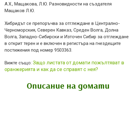
А.Х., Мащакова, Л.Ю. Разновидности на създателя
Мащаков Л.Ю.
Хибридът се препоръчва за отглеждане в Централно-
Черноморския, Северен Кавказ, Среден Волга, Долна
Волга, Западно-Сибирски и Източен Сибир за отглеждане
в открит терен и е включен в регистъра на гнездещите
постижения под номер 9503363.
Защо листата от домати пожълтяват в
Вижте също:
оранжерията и как да се справят с нея?
Описание на домати