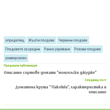
определящ
Жълти плодове
Червени плодове
Плодовете са средни
Ранно узряване
Розови плодове
универсален
Предишна публикация
Описание сортове домати "монголски джудже"
Следващ пост
Доматена круша "Tlakolula", характеристика и
описание