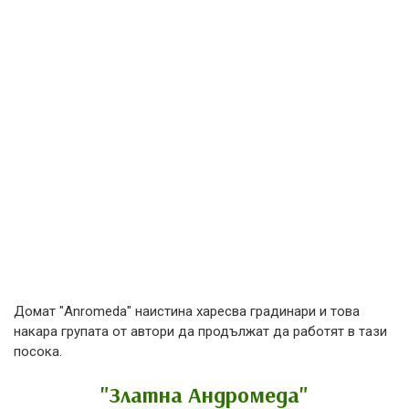
Домат "Anromeda" наистина харесва градинари и това
накара групата от автори да продължат да работят в тази
посока.
"Златна Андромеда"