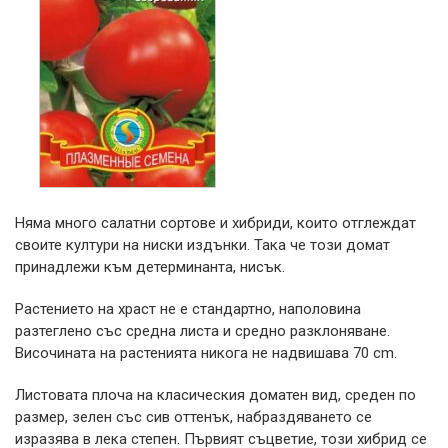
Няма много салатни сортове и хибриди, които отглеждат
своите култури на ниски издънки. Така че този домат
принадлежи към детерминанта, нисък.
Растението на храст не е стандартно, наполовина
разтеглено със средна листа и средно разклоняване.
Височината на растенията никога не надвишава 70 cm.
Листовата плоча на класическия доматен вид, среден по
размер, зелен със сив оттенък, набраздяването се
изразява в лека степен. Първият съцветие, този хибрид се