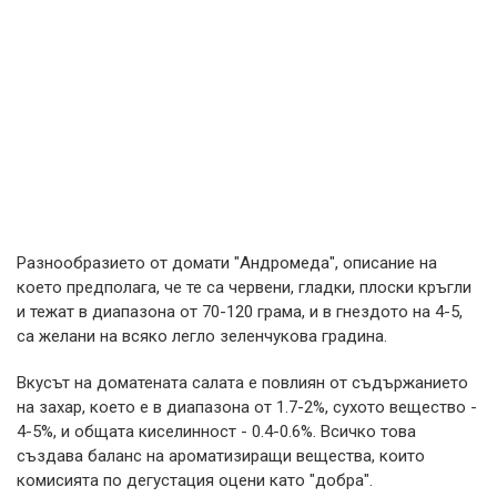
Разнообразието от домати "Андромеда", описание на
което предполага, че те са червени, гладки, плоски кръгли
и тежат в диапазона от 70-120 грама, и в гнездото на 4-5,
са желани на всяко легло зеленчукова градина.
Вкусът на доматената салата е повлиян от съдържанието
на захар, което е в диапазона от 1.7-2%, сухото вещество -
4-5%, и общата киселинност - 0.4-0.6%. Всичко това
създава баланс на ароматизиращи вещества, които
комисията по дегустация оцени като "добра".