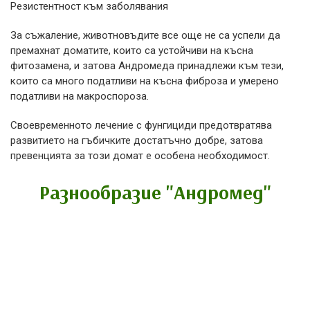
Резистентност към заболявания
За съжаление, животновъдите все още не са успели да
премахнат доматите, които са устойчиви на късна
фитозамена, и затова Андромеда принадлежи към тези,
които са много податливи на късна фиброза и умерено
податливи на макроспороза.
Своевременното лечение с фунгициди предотвратява
развитието на гъбичките достатъчно добре, затова
превенцията за този домат е особена необходимост.
Разнообразие "Андромед"