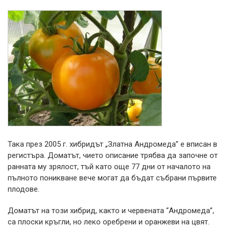
Така през 2005 г. хибридът „Златна Андромеда” е вписан в
регистъра. Доматът, чието описание трябва да започне от
ранната му зрялост, тъй като още 77 дни от началото на
пълното поникване вече могат да бъдат събрани първите
плодове.
Доматът на този хибрид, както и червената “Андромеда”,
са плоски кръгли, но леко оребрени и оранжеви на цвят.