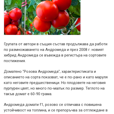
Групата от автори в същия състав продължава да работи
по размножаването на Андромеда и през 2008 г. новият
хибрид Андромеда се въвежда в регистъра на сортовите
постижения.
Доматено "Розова Андромеда", характеристиката и
описанието на сорта показват, че е по-рано и като маруля
като неговите предшественици. Но плодовете на неговия
пурпурен цвят, но много по-малък по размер. Теглото на
такъв домат е 60-90 грама.
Андромеда домати f1, розово се отличава с повишена
устойчивост на топлина, и се препоръчва за отглеждане в