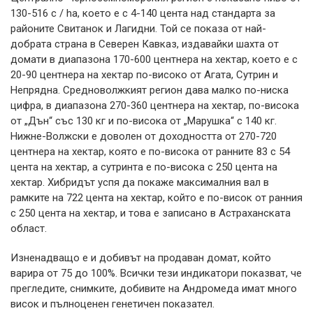
130-516 c / ha, което е с 4-140 цента над стандарта за
районите Свитанок и Лагидни. Той се показа от най-
добрата страна в Северен Кавказ, издавайки шахта от
домати в диапазона 170-600 центнера на хектар, което е с
20-90 центнера на хектар по-високо от Агата, Сутрин и
Непрядна. Средноволжкият регион дава малко по-ниска
цифра, в диапазона 270-360 центнера на хектар, по-висока
от „Дън“ със 130 кг и по-висока от „Марушка“ с 140 кг.
Нижне-Волжски е доволен от доходността от 270-720
центнера на хектар, която е по-висока от ранните 83 с 54
цента на хектар, а сутринта е по-висока с 250 цента на
хектар. Хибридът успя да покаже максималния вал в
рамките на 722 цента на хектар, който е по-висок от ранния
с 250 цента на хектар, и това е записано в Астраханската
област.
Изненадващо е и добивът на продаван домат, който
варира от 75 до 100%. Всички тези индикатори показват, че
прегледите, снимките, добивите на Андромеда имат много
висок и пълноценен генетичен показател.