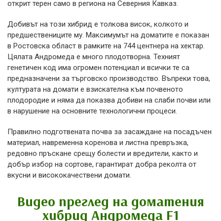
открит терен само в региона на Северния Кавказ.
Добивът на този хибрид е толкова висок, колкото и
предшествениците му. Максимумът на доматите е показан
в Ростовска област в рамките на 744 центнера на хектар.
Цялата Андромеда е много плодотворна. Техният
генетичен код има огромен потенциал и всички те са
предназначени за търговско производство. Въпреки това,
културата на домати е взискателна към почвеното
плодородие и няма да показва добиви на слаби почви или
в нарушение на основните технологични процеси.
Правилно подготвената почва за засаждане на посадъчен
материал, навременна коренова и листна превръзка,
редовно пръскане срещу болести и вредители, както и
добър избор на сортове, гарантират добра реколта от
вкусни и висококачествени домати.
Видео преглед на доматения
хибрид Андромеда F1