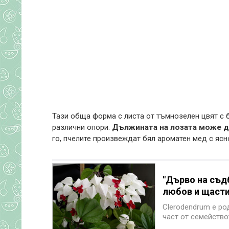
Тази обща форма с листа от тъмнозелен цвят с б
различни опори.
Дължината на лозата може д
го, пчелите произвеждат бял ароматен мед с ясн
"Дърво на съдб
любов и щаст
Clerodendrum е ро
част от семействот