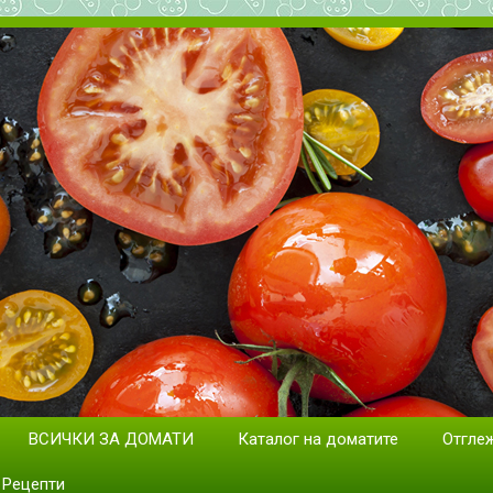
дане на домати. Сортове и раз
ВСИЧКИ ЗА ДОМАТИ
Каталог на доматите
Отгле
Рецепти