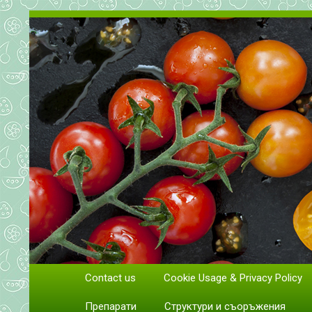
Всичко за доматите. Отглеж
Contact us
Cookie Usage & Privacy Policy
Отглеждане и грижи за домати
Препарати
Структури и съоръжения