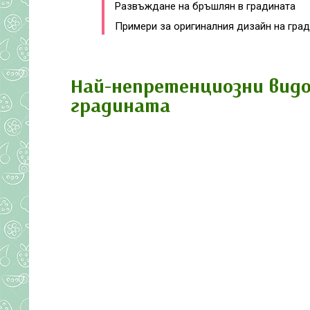
Развъждане на бръшлян в градината
Примери за оригиналния дизайн на гра
Най-непретенциозни видо
градината