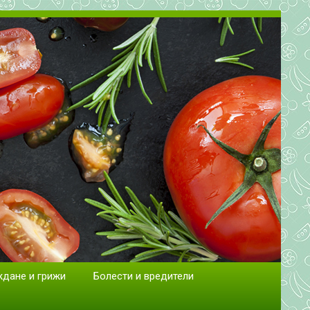
сад.
ждане и грижи
Болести и вредители