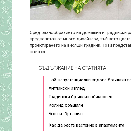
Сред разнообразието на домашни и градински ра
предпочитан от много дизайнери, тъй като цвете
проектирането на висящи градини. Този представ
цветове.
СЪДЪРЖАНИЕ НА СТАТИЯТА
Най-непретенциозни видове бръшлян за
Английски изглед
Градински бръшлян обикновен
Колхид бръшлян
Бостън бръшлян
Как да расте растение в апартамента