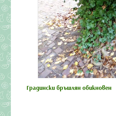
Градински бръшлян обикновен