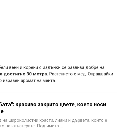
ели вени и корени с издънки се развива добре на
а достигне 30 метра.
Растението е мед. Опрашвайки
о изразен аромат на мента.
ата": красиво закрито цвете, което носи
ие
д на широколистни храсти, лиани и дървета, който е
о на клъстерите. Под името ...