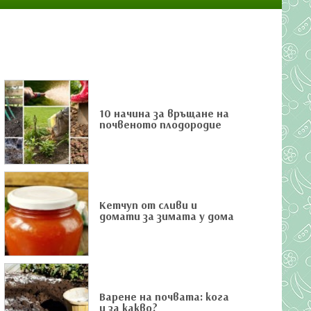
10 начина за връщане на
почвеното плодородие
Кетчуп от сливи и
домати за зимата у дома
Варене на почвата: кога
и за какво?