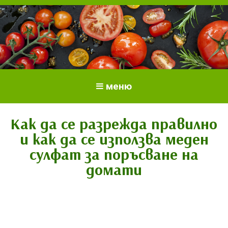
Всичко за доматите.
Отглеждане и грижи за домати
меню
Отглеждане на домати.
Сортове и разсад.
Как да се разрежда правилно
и как да се използва меден
сулфат за поръсване на
домати