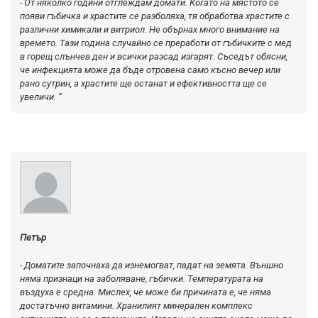
- От няколко години отглеждам домати. Когато на мястото се
появи гъбичка и храстите се разболяха, тя обработва храстите с
различни химикали и витриол. Не обърнах много внимание на
времето. Тази година случайно се преработи от гъбичките с мед
в горещ слънчев ден и всички разсад изгарят. Съседът обясни,
че инфекцията може да бъде отровена само късно вечер или
рано сутрин, а храстите ще останат и ефективността ще се
увеличи. ”
Петър
- Доматите започнаха да изнемогват, падат на земята. Външно
няма признаци на заболяване, гъбички. Температурата на
въздуха е средна. Мислех, че може би причината е, че няма
достатъчно витамини. Хранилият минерален комплекс