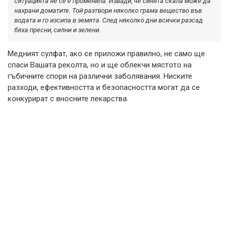
ситуацията не се е променила. Извади, че синята скала може да
нахрани доматите. Той разтвори няколко грама вещество във
водата и го изсипа в земята. След няколко дни всички разсад
бяха пресни, силни и зелени.
Медният сулфат, ако се приложи правилно, не само ще
спаси Вашата реколта, но и ще облекчи мястото на
гъбичните спори на различни заболявания. Ниските
разходи, ефективността и безопасността могат да се
конкурират с вносните лекарства.