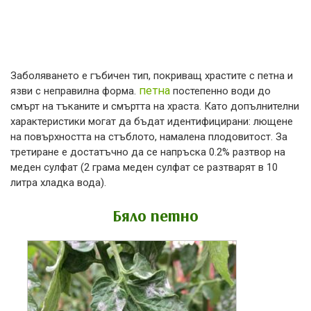
Заболяването е гъбичен тип, покриващ храстите с петна и
петна
язви с неправилна форма.
постепенно води до
смърт на тъканите и смъртта на храста. Като допълнителни
характеристики могат да бъдат идентифицирани: лющене
на повърхността на стъблото, намалена плодовитост. За
третиране е достатъчно да се напръска 0.2% разтвор на
меден сулфат (2 грама меден сулфат се разтварят в 10
литра хладка вода).
Бяло петно