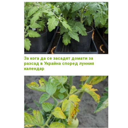
За кога да се засадят домати за
разсад в Украйна според лунния
календар