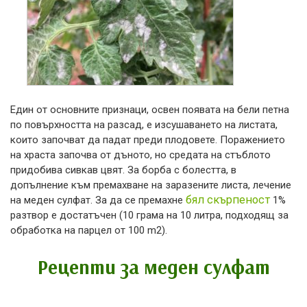
Един от основните признаци, освен появата на бели петна
по повърхността на разсад, е изсушаването на листата,
които започват да падат преди плодовете. Поражението
на храста започва от дъното, но средата на стъблото
придобива сивкав цвят. За борба с болестта, в
допълнение към премахване на заразените листа, лечение
бял
скърпеност
на меден сулфат. За да се премахне
1%
разтвор е достатъчен (10 грама на 10 литра, подходящ за
обработка на парцел от 100 m2).
Рецепти за меден сулфат