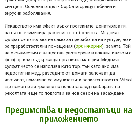
син цвят. Основната цел - борбата срещу гъбични и
вирусни заболявания.
Лекарството има ефект върху протеините, денатурира ги,
напълно елиминира растението от болестта. Медният
сулфат се използва не само за преработка на култури, но и
оранжерии
за преработвателни помещения (
), земята. Той
не е съвместим с вещества, разтворени в алкали, както и с
фосфор или съдържащи органична материя. Медният
сулфат често се използва като тор, тъй като ако има
недостиг на мед, разсадите от домати започват да
изсъхват, намалява се имунитетът и резистентността. Vitriol
ще помогне за хранене на почвата след прибиране на
реколтата и ще го подготви за нов сезон на засаждане.
Предимства и недостатъци на
приложението