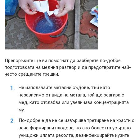
Препоръките ще ви помогнат да разберете по-добре
подготовката на медния разтвор и да предотвратите най-
често срещаните грешки.
Не използвайте метални съдове, тъй като
независимо от вида на метала, той ще реагира с
мед, като отслабва или увеличава концентрацията
му.
По-добре е да не се извършва третиране на храсти с
вече формирани плодове, но ако болестта усърдно
унищожи цялата реколта, дезинфекцирайте кузите