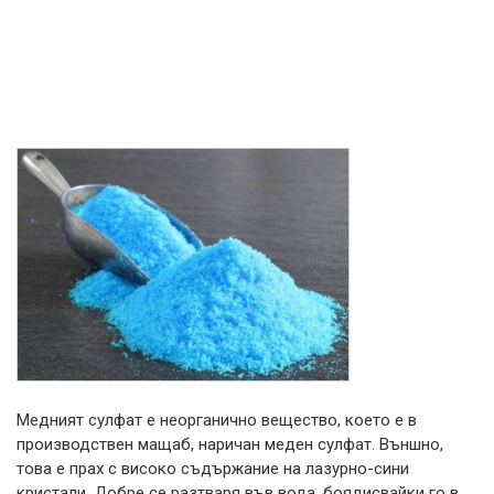
Медният сулфат е неорганично вещество, което е в
производствен мащаб, наричан меден сулфат. Външно,
това е прах с високо съдържание на лазурно-сини
кристали. Добре се разтваря във вода, боядисвайки го в