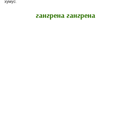
хумус.
гангрена гангрена