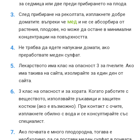
за седмица или две преди прибирането на плода.
След прибиране на реколтата, изплакнете добре
мед
доматите. въпреки че
и не се абсорбира от
растения, плодове, но може да остане в минимални
концентрации на повърхността.
Не трябва да ядете напукани домати, ако
преработвате меден сулфат.
Лекарството има клас на опасност 3 за пчелите. Ако
има такива на сайта, изолирайте за един ден от
сайта.
3 клас на опасност и за хората. Когато работите с
веществото, използвайте ръкавици и защитен
костюм (ако е възможно). При контакт с очите,
изплакнете обилно с вода и се консултирайте със
специалист.
Ако почвата е много плодородна, тогава е
необходимо да се постави меден сулфат в почвата