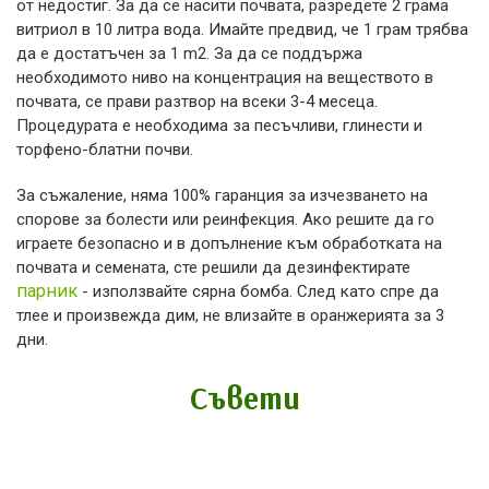
от недостиг. За да се насити почвата, разредете 2 грама
витриол в 10 литра вода. Имайте предвид, че 1 грам трябва
да е достатъчен за 1 m2. За да се поддържа
необходимото ниво на концентрация на веществото в
почвата, се прави разтвор на всеки 3-4 месеца.
Процедурата е необходима за песъчливи, глинести и
торфено-блатни почви.
За съжаление, няма 100% гаранция за изчезването на
спорове за болести или реинфекция. Ако решите да го
играете безопасно и в допълнение към обработката на
почвата и семената, сте решили да дезинфектирате
парник
- използвайте сярна бомба. След като спре да
тлее и произвежда дим, не влизайте в оранжерията за 3
дни.
Съвети