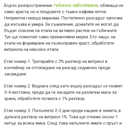
гъбично заболяване
Бързо разпространение
, обхваща не
само храста, но и плодовете с тъмно кафяви петна.
Неприятна гниеща миризма. Постепенно разсадът започва
да изсъхва и умира. За съжаление, доматите не могат да
бъдат спасени на етапа на активен растеж на гъбичките.
Тук ще помогнат само превантивни мерки. Ето защо, на
етапа на формиране на пълноправен храст, обработете
витриола на няколко етапа.
Етап номер 1. Третирайте с 3% разтвор на витриол в
контейнер за отглеждане на разсад седмично преди
засаждане.
Етап номер 2. Веднага след като върху разсадът се появят
3-4 листовки, преди да ги засадите на различни маси за
храна, обработете почвата с 1% разтвор.
Етап номер 3. Попълнете 2-3 дни преди кацане в земята, в
дупката разтвор на витриол 1%. Това ще отнеме около 1
литър за всяка ямка. След това напълнете ямите с пръст и