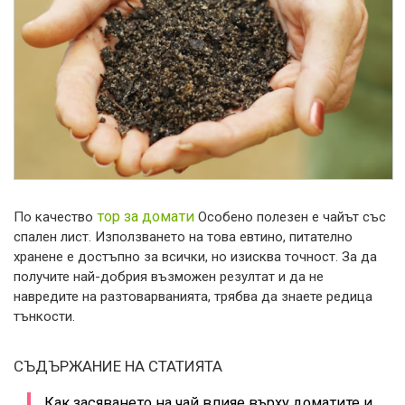
тор за домати
По качество
Особено полезен е чайът със
спален лист. Използването на това евтино, питателно
хранене е достъпно за всички, но изисква точност. За да
получите най-добрия възможен резултат и да не
навредите на разтоварванията, трябва да знаете редица
тънкости.
СЪДЪРЖАНИЕ НА СТАТИЯТА
Как засяването на чай влияе върху доматите и