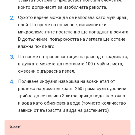
които допринасят за изобилната реколта.
Сухото варене може да се използва като мулчиращ
слой. По време на поливане, витамините и
микроелементите постепенно ще попаднат в земята.
В допълнение, повърхността на леглата ще остане
влажна по-дълго.
По време на трансплантация на разсад в градината,
в дупката можете да поставите 100 г чайни листа,
смесени с дървесна пепел.
Поливане инфузия извършва на всеки етап от
растежа на доматен храст. 250 грама сухи суровини
трябва да се налива 3 литра вряща вода, настояват
и вода като обикновена вода (точното количество
зависи от възрастта и вида на растението).
Съвет!