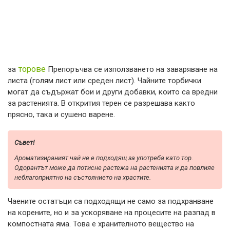
торове
за
Препоръчва се използването на заваряване на
листа (голям лист или среден лист). Чайните торбички
могат да съдържат бои и други добавки, които са вредни
за растенията. В открития терен се разрешава както
прясно, така и сушено варене.
Съвет!
Ароматизираният чай не е подходящ за употреба като тор.
Одорантът може да потисне растежа на растенията и да повлияе
неблагоприятно на състоянието на храстите.
Чаените остатъци са подходящи не само за подхранване
на корените, но и за ускоряване на процесите на разпад в
компостната яма. Това е хранителното вещество на