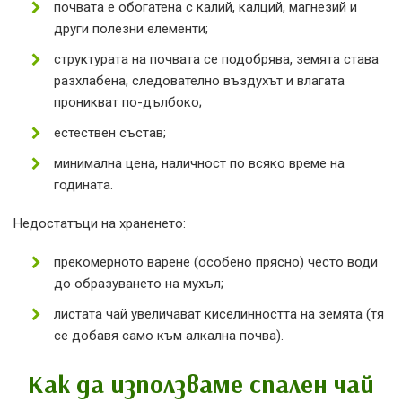
почвата е обогатена с калий, калций, магнезий и
други полезни елементи;
структурата на почвата се подобрява, земята става
разхлабена, следователно въздухът и влагата
проникват по-дълбоко;
естествен състав;
минимална цена, наличност по всяко време на
годината.
Недостатъци на храненето:
прекомерното варене (особено прясно) често води
до образуването на мухъл;
листата чай увеличават киселинността на земята (тя
се добавя само към алкална почва).
Как да използваме спален чай