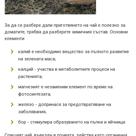
За да се разбере дали приготвянето на чай е полезно за
доматите, трябва да разберете химичния състав. Основни
елементи:
калий е необходимо вещество за пълното развитие
на зелената маса;
калций - участва в метаболитните процеси на
растенията;
магнезият е незаменим елемент по време на
фотосинтезата;
желязо - допринася за предотвратяване на
заболявания;
бор - стимулира образуването на пъпки и яйчници.
Спящият чай, въведен в почвата, действа като органична