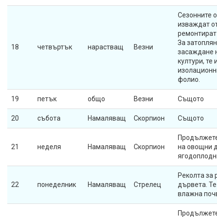
Сезонните 
изваждат от
ремонтират 
За затоплян
18
четвъртък
нарастващ
Везни
засаждане 
култури, те
изолационн
фолио.
19
петък
общо
Везни
Същото
20
събота
Намаляващ
Скорпион
Същото
Продължете
21
неделя
Намаляващ
Скорпион
на овощни 
ягодоплодн
Реколта за
22
понеделник
Намаляващ
Стрелец
дървета. Те
влажна почв
Продължете