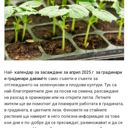
Най-
календар за засаждане за април 2025 г. за градинари
и градинари давам
Не само съвети и съвети за
отглеждането на зеленчукови и плодови култури. Тук са
най-благоприятните дни за посев на семена, разсаждане
на разсад в оранжерии или на открити легла. Летните
жители ще ви помогнат да планирате работата в градината,
в градината, в цветните лехи.
Феновете на стайните
растения ще намерят в него полезна информация за това
кои дни е по-добре да се пресаждат, размножават и да се