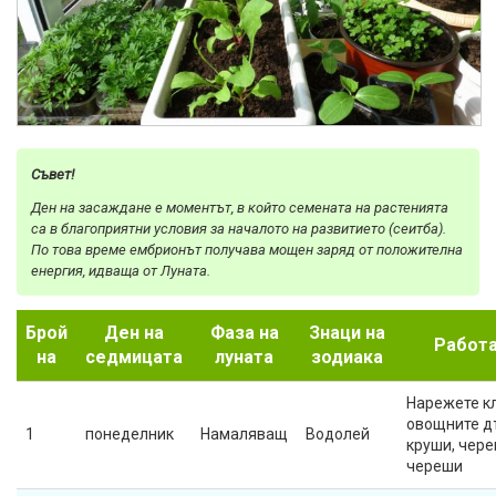
Съвет!
Ден на засаждане е моментът, в който семената на растенията
са в благоприятни условия за началото на развитието (сеитба).
По това време ембрионът получава мощен заряд от положителна
енергия, идваща от Луната.
Брой
Ден на
Фаза на
Знаци на
Работа
на
седмицата
луната
зодиака
Нарежете к
овощните д
1
понеделник
Намаляващ
Водолей
круши, чере
череши