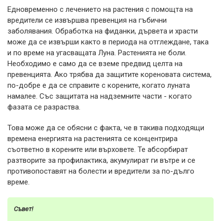
Едновременно с лечението на растения с помощта на
вредители се извършва превенция на гъбични
заболявания. Обработка на фиданки, дървета и храсти
може да се извърши както в периода на отглеждане, така
и по време на угасващата Луна. Растенията не боли.
Необходимо е само да се вземе предвид целта на
превенцията. Ако трябва да защитите кореновата система,
по-добре е да се справите с корените, когато луната
намалее. Със защитата на надземните части - когато
фазата се разраства.
Това може да се обясни с факта, че в такива подходящи
времена енергията на растенията се концентрира
съответно в корените или върховете. Те абсорбират
разтворите за профилактика, акумулират ги вътре и се
противопоставят на болести и вредители за по-дълго
време.
Съвет!