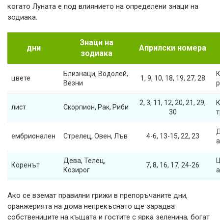
когато Луната е под влиянието на определени знаци на
зодиака.
Знаци на
дни
Априлски номера
зодиака
Близнаци, Водолей,
К
цвете
1, 9, 10, 18, 19, 27, 28
Везни
р
2, 3, 11, 12, 20, 21, 29,
К
лист
Скорпион, Рак, Риби
30
т
Д
ембрионален
Стрелец, Овен, Лъв
4-6, 13-15, 22, 23
а
Дева, Телец,
Ц
Коренът
7, 8, 16, 17, 24-26
Козирог
Ако се вземат правилни грижи в препоръчаните дни,
оранжерията на дома непрекъснато ще зарадва
собствениците на къщата и гостите с ярка зеленина, богат