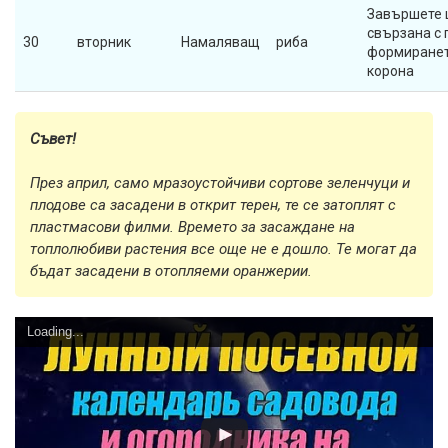
Завършете 
свързана с 
30
вторник
Намаляващ
риба
формиранет
корона
Съвет!
През април, само мразоустойчиви сортове зеленчуци и
плодове са засадени в открит терен, те се затоплят с
пластмасови филми. Времето за засаждане на
топлолюбиви растения все още не е дошло. Те могат да
бъдат засадени в отопляеми оранжерии.
Loading...