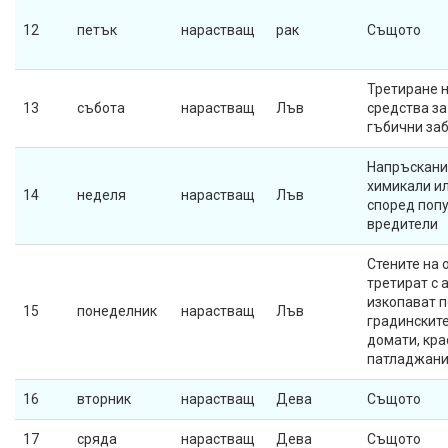
12
петък
нарастващ
рак
Същото
Третиране н
13
събота
нарастващ
Лъв
средства за
гъбични за
Напръскани
химикали и
14
неделя
нарастващ
Лъв
според поп
вредители
Стените на 
третират с 
изкопават п
15
понеделник
нарастващ
Лъв
градинските
домати, кра
патладжани
16
вторник
нарастващ
Дева
Същото
17
сряда
нарастващ
Дева
Същото