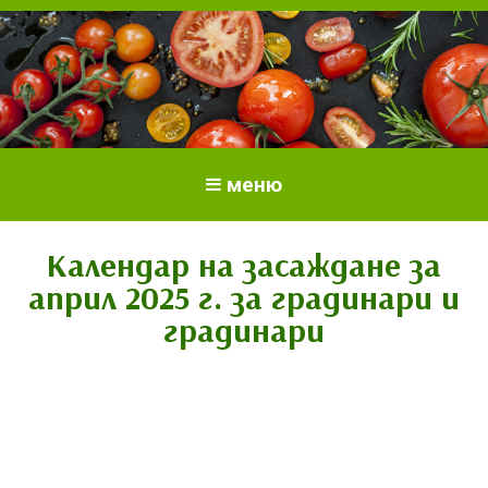
Всичко за доматите.
Отглеждане и грижи за домати
меню
Отглеждане на домати.
Сортове и разсад.
Календар на засаждане за
април 2025 г. за градинари и
градинари