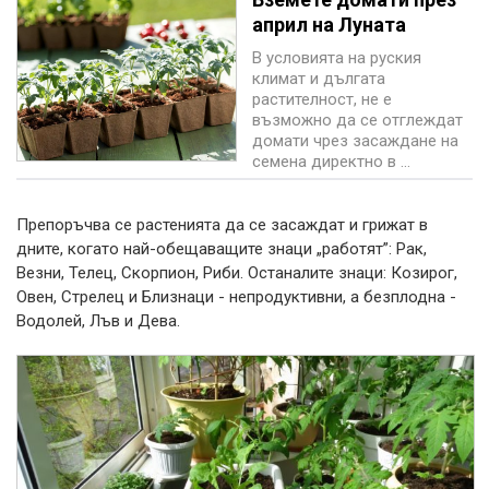
април на Луната
В условията на руския
климат и дългата
растителност, не е
възможно да се отглеждат
домати чрез засаждане на
семена директно в ...
Препоръчва се растенията да се засаждат и грижат в
дните, когато най-обещаващите знаци „работят”: Рак,
Везни, Телец, Скорпион, Риби. Останалите знаци: Козирог,
Овен, Стрелец и Близнаци - непродуктивни, а безплодна -
Водолей, Лъв и Дева.