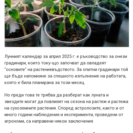
Лунният календар за април 2025 г. е ръководство за онези
градинари, които току-що започват да овладеят
"основите" на растениевъдството. За опитни градинари той
ще бъде напомняне за спешното изпълнение на работата,
която е била планирана за този месец.
Но преди това те трябва да разберат как луната и
звездите могат да повлияят на сезона на растеж и растежа
на сухоземните растения. Според астролозите, както и от
много години наблюдения и експерименти, проведени от
агрономи, са направени някои заключения: