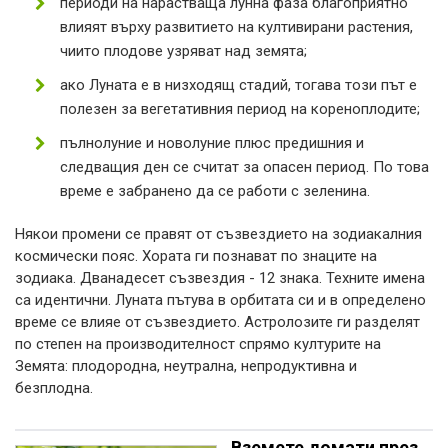
периоди на нарастваща лунна фаза благоприятно
влияят върху развитието на култивирани растения,
чиито плодове узряват над земята;
ако Луната е в низходящ стадий, тогава този път е
полезен за вегетативния период на кореноплодите;
пълнолуние и новолуние плюс предишния и
следващия ден се считат за опасен период. По това
време е забранено да се работи с зеленина.
Някои промени се правят от съзвездието на зодиакалния
космически пояс. Хората ги познават по знаците на
зодиака. Дванадесет съзвездия - 12 знака. Техните имена
са идентични. Луната пътува в орбитата си и в определено
време се влияе от съзвездието. Астролозите ги разделят
по степен на производителност спрямо културите на
Земята: плодородна, неутрална, непродуктивна и
безплодна.
Вземете домати през