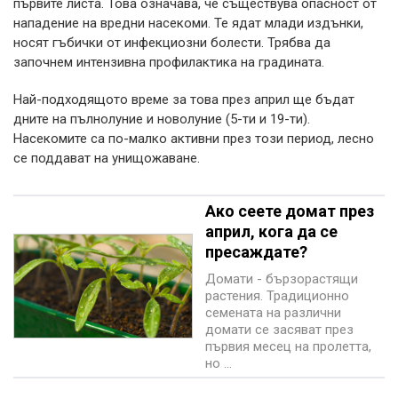
първите листа. Това означава, че съществува опасност от
нападение на вредни насекоми. Те ядат млади издънки,
носят гъбички от инфекциозни болести. Трябва да
започнем интензивна профилактика на градината.
Най-подходящото време за това през април ще бъдат
дните на пълнолуние и новолуние (5-ти и 19-ти).
Насекомите са по-малко активни през този период, лесно
се поддават на унищожаване.
Ако сеете домат през
април, кога да се
пресаждате?
Домати - бързорастящи
растения. Традиционно
семената на различни
домати се засяват през
първия месец на пролетта,
но ...