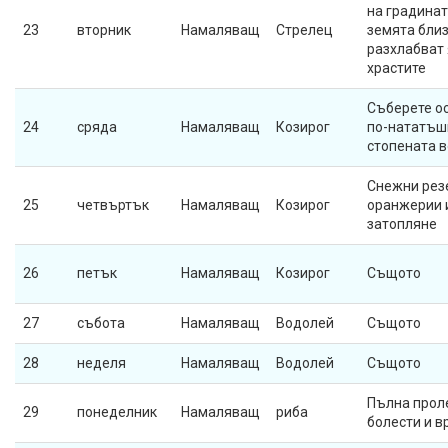
на градинат
23
вторник
Намаляващ
Стрелец
земята близ
разхлабват 
храстите
Съберете ос
24
сряда
Намаляващ
Козирог
по-нататъш
стопената в
Снежни рез
25
четвъртък
Намаляващ
Козирог
оранжерии 
затопляне
26
петък
Намаляващ
Козирог
Същото
27
събота
Намаляващ
Водолей
Същото
28
неделя
Намаляващ
Водолей
Същото
Пълна прол
29
понеделник
Намаляващ
риба
болести и в