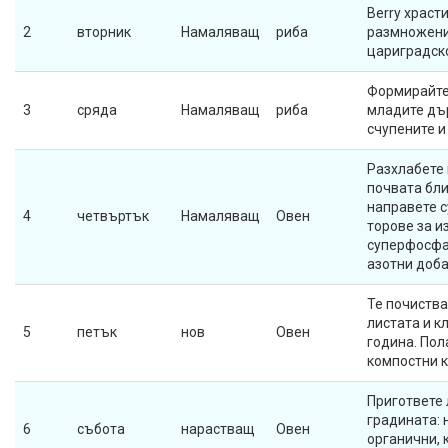
Berry храст
2
вторник
Намаляващ
риба
размножени:
цариградск
Формирайте
3
сряда
Намаляващ
риба
младите дъ
счупените и
Разхлабете 
почвата бли
направете с
4
четвъртък
Намаляващ
Овен
торове за и
суперфосфат
азотни доб
Те почиства
листата и к
5
петък
нов
Овен
година. Пол
компостни 
Пригответе 
градината: 
6
събота
нарастващ
Овен
органични, 