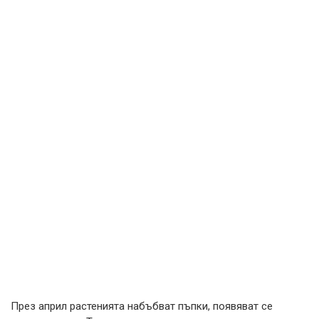
През април растенията набъбват пъпки, появяват се