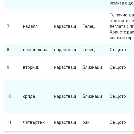
земята е до
Те почиства
цветните ле
7
неделя
нарастващ
Телец
леглата с яг
Хранете рас
сложни тор
8
понеделник
нарастващ
Телец
Същото
9
вторник
нарастващ
Близнаци
Същото
10
сряда
нарастващ
Близнаци
Същото
11
четвъртък
нарастващ
рак
Същото