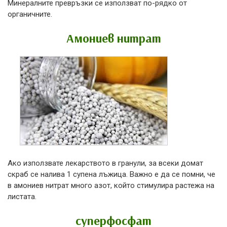
Минералните превръзки се използват по-рядко от
органичните.
Амониев нитрат
Ако използвате лекарството в гранули, за всеки домат
скраб се налива 1 супена лъжица. Важно е да се помни, че
в амониев нитрат много азот, който стимулира растежа на
листата.
суперфосфат