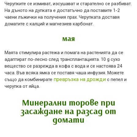
Черупките се измиват, изсушават и старателно се разбиват.
На дъното на дупката е достатъчно да поставите 1-2
чаени лъжички на получения прах. Черупката доставя
доматите с калций и магнезиев карбонат.
мая
Маята стимулира растежа и помага на растенията да се
адаптират по-лесно след трансплантацията. 10 g сухо
вещество се разрежда в кофа с вода и се настоява 24
часа. Във всяка ямка се поставя чаша инфузия. Можете
превръзка на дрожди
също да комбинирате
с пепел и
черупка от яйца.
Минерални торове при
засаждане на разсад от
домати