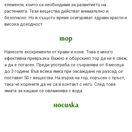
елементи, които са необходими за развитието на
растенията. Тези вещества действат внимателно и
безопасно. Но в същото време осигуряват здрави храсти и
висока доходност.
тор
Нанесете екскременти от крави и коне. Това е много
ефективна превръзка. Важно е оборският тор да не е свеж,
а да е погасен. Преди употреба се съхранява от 4 месеца
до 3 години. Във всяка ямка при засаждане на разсад се
поставят 50 г вещества. На върха на тор, поръсен с пръст,
така че корените да не са в контакт с него. След това
ямата за кацане се овлажнява с вода.
носилка