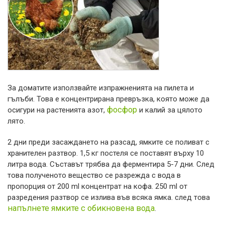
За доматите използвайте изпражненията на пилета и
гълъби. Това е концентрирана превръзка, която може да
фосфор
осигури на растенията азот,
и калий за цялото
лято.
2 дни преди засаждането на разсад, ямките се поливат с
хранителен разтвор. 1,5 кг постеля се поставят върху 10
литра вода. Съставът трябва да ферментира 5-7 дни. След
това полученото вещество се разрежда с вода в
пропорция от 200 ml концентрат на кофа. 250 ml от
разредения разтвор се излива във всяка ямка. след това
напълнете ямките с обикновена вода
.