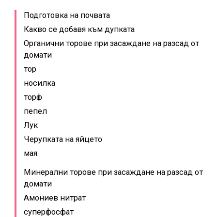
Подготовка на почвата
Какво се добавя към дупката
Органични торове при засаждане на разсад от
домати
тор
носилка
торф
пепел
Лук
Черупката на яйцето
мая
Минерални торове при засаждане на разсад от
домати
Амониев нитрат
суперфосфат