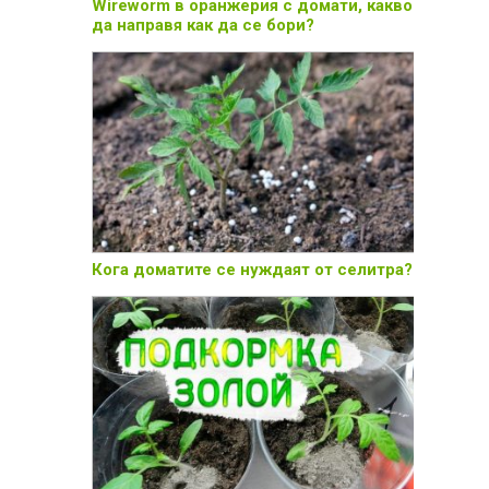
Wireworm в оранжерия с домати, какво
да направя как да се бори?
Кога доматите се нуждаят от селитра?