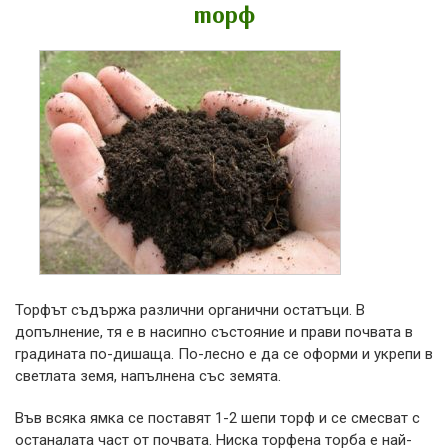
торф
Торфът съдържа различни органични остатъци. В
допълнение, тя е в насипно състояние и прави почвата в
градината по-дишаща. По-лесно е да се оформи и укрепи в
светлата земя, напълнена със земята.
Във всяка ямка се поставят 1-2 шепи торф и се смесват с
останалата част от почвата. Ниска торфена торба е най-