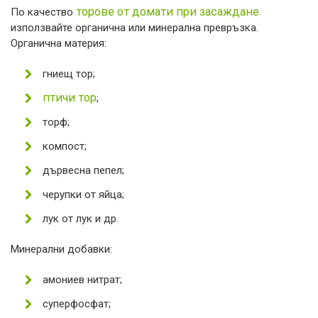
торове от домати при засаждане
По качество
използвайте органична или минерална превръзка.
Органична материя:
гниещ тор;
птичи тор
;
торф;
компост;
дървесна пепел;
черупки от яйца;
лук от лук и др.
Минерални добавки:
амониев нитрат;
суперфосфат;