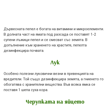
Дървесната пепел е богата на витамини и микроелементи.
В долната част на ямата под разсада се поставят 1-2
супени лъжици пепел и се смесват със земята. В
допълнение към храненето на храстите, пепелта
дезинфекцира почвата.
Лук
Особено полезни луковични везни в превенцията на
вредители. Той също дезинфекцира земята, а гниенето го
обогатява с хранителни вещества. Във всяка ямка се
поставя 1 шепа суха кора.
Черупката на яйцето