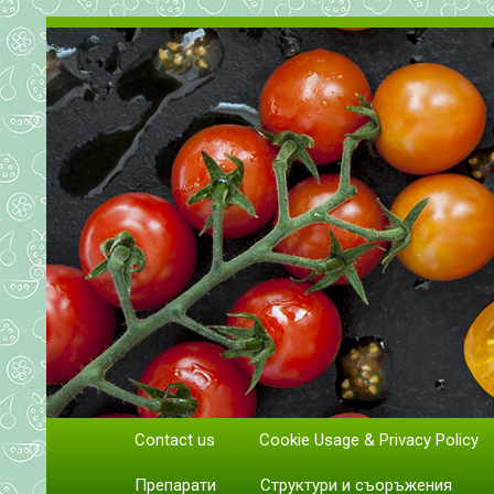
Всичко за доматите. Отглеж
Contact us
Cookie Usage & Privacy Policy
Отглеждане и грижи за домати
Препарати
Структури и съоръжения