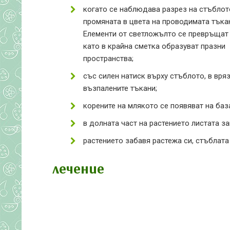
когато се наблюдава разрез на стъблот
промяната в цвета на проводимата тъка
Елементи от светложълто се превръщат 
като в крайна сметка образуват празни
пространства;
със силен натиск върху стъблото, в вряз
възпалените тъкани;
корените на млякото се появяват на баз
в долната част на растението листата за
растението забавя растежа си, стъблата 
лечение