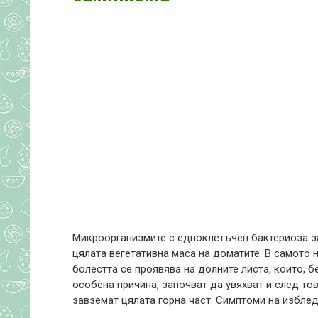
Микроорганизмите с едноклетъчен бактериоза з
цялата вегетативна маса на доматите. В самото 
болестта се проявява на долните листа, които, б
особена причина, започват да увяхват и след то
завземат цялата горна част. Симптоми на изблед