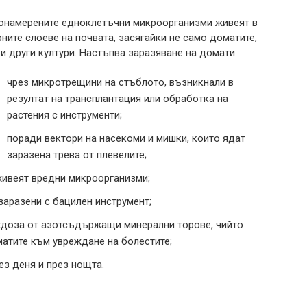
онамерените едноклетъчни микроорганизми живеят в
рните слоеве на почвата, засягайки не само доматите,
 и други култури. Настъпва заразяване на домати:
чрез микротрещини на стъблото, възникнали в
резултат на трансплантация или обработка на
растения с инструменти;
поради вектори на насекоми и мишки, които ядат
заразена трева от плевелите;
 живеят вредни микроорганизми;
 заразени с бацилен инструмент;
хдоза от азотсъдържащи минерални торове, чийто
атите към увреждане на болестите;
ез деня и през нощта.