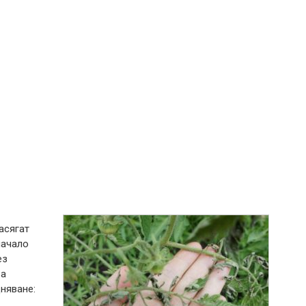
асягат
начало
ез
ва
няване: