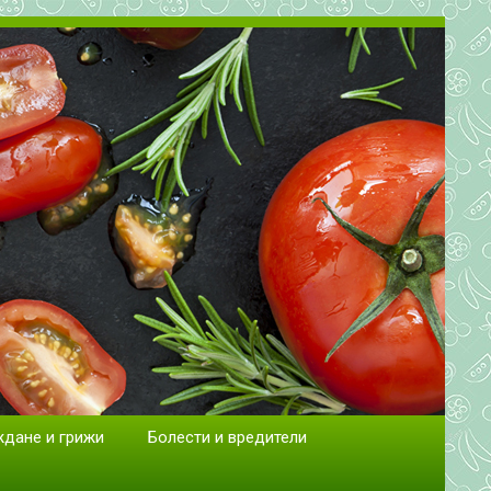
сад.
ждане и грижи
Болести и вредители