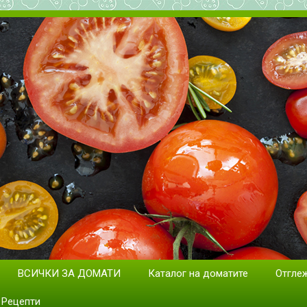
дане на домати. Сортове и раз
ВСИЧКИ ЗА ДОМАТИ
Каталог на доматите
Отгле
Рецепти