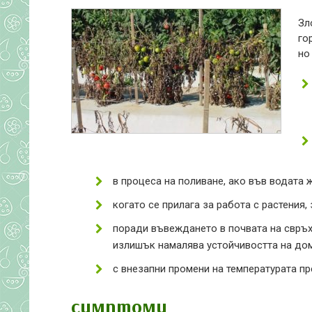
Зл
го
но
в процеса на поливане, ако във водата
когато се прилага за работа с растения,
поради въвеждането в почвата на свръ
излишък намалява устойчивостта на дом
с внезапни промени на температурата пр
симптоми