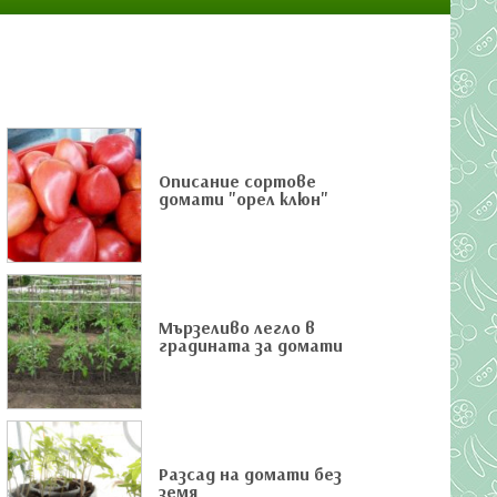
Описание сортове
домати "орел клюн"
Мързеливо легло в
градината за домати
Разсад на домати без
земя