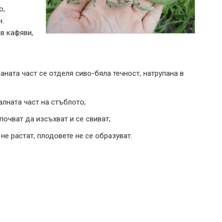
о,
н.
в кафяви,
аната част се отделя сиво-бяла течност, натрупана в
алната част на стъблото;
почват да изсъхват и се свиват;
не растат, плодовете не се образуват.