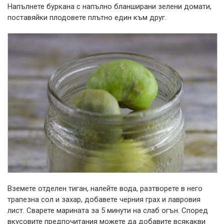
Напълнете буркана с напълно бланширани зелени домати,
поставяйки плодовете плътно един към друг.
Вземете отделен тиган, налейте вода, разтворете в него
трапезна сол и захар, добавете черния грах и лавровия
лист. Сварете марината за 5 минути на слаб огън. Според
вкусовите предпочитания можете да добавите всякакви