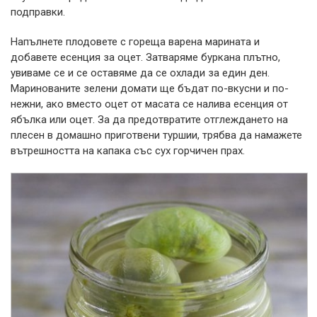
подправки.
Напълнете плодовете с гореща варена марината и
добавете есенция за оцет. Затваряме буркана плътно,
увиваме се и се оставяме да се охлади за един ден.
Маринованите зелени домати ще бъдат по-вкусни и по-
нежни, ако вместо оцет от масата се налива есенция от
ябълка или оцет. За да предотвратите отглеждането на
плесен в домашно приготвени туршии, трябва да намажете
вътрешността на капака със сух горчичен прах.