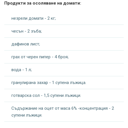
Продукти за осоляване на домати:
незрели домати - 2 кг;
чесън - 2 зъба;
дафинов лист;
грах от черен пипер - 4 броя;
вода - 1 л;
гранулирана захар - 1 супена лъжица.
готварска сол - 1,5 супени лъжици.
Съдържание на оцет от маса 6% -концентрация - 2
супени лъжици.