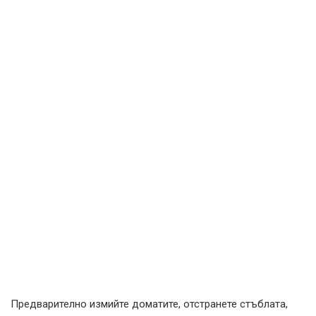
Предварително измийте доматите, отстранете стъблата,