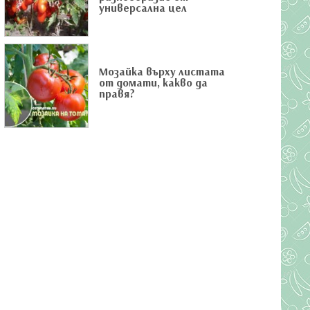
универсална цел
Мозайка върху листата
от домати, какво да
правя?