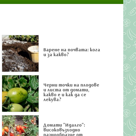
Варене на почвата: кога
и за какво?
Черни точки на плодове
и листа от домати,
какво е и как да се
лекува?
Домати "Идалго":
високовъзходно
разнообразие от