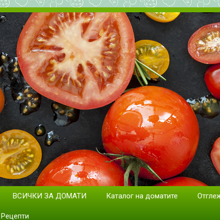
дане на домати. Сортове и раз
ВСИЧКИ ЗА ДОМАТИ
Каталог на доматите
Отгле
Рецепти