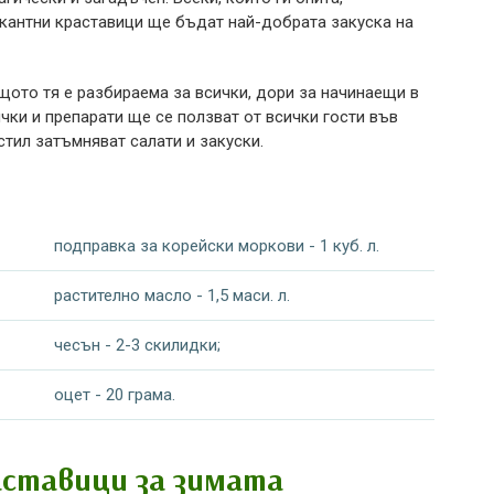
икантни краставици ще бъдат най-добрата закуска на
щото тя е разбираема за всички, дори за начинаещи в
ки и препарати ще се ползват от всички гости във
стил затъмняват салати и закуски.
подправка за корейски моркови - 1 куб. л.
растително масло - 1,5 маси. л.
чесън - 2-3 скилидки;
оцет - 20 грама.
аставици за зимата