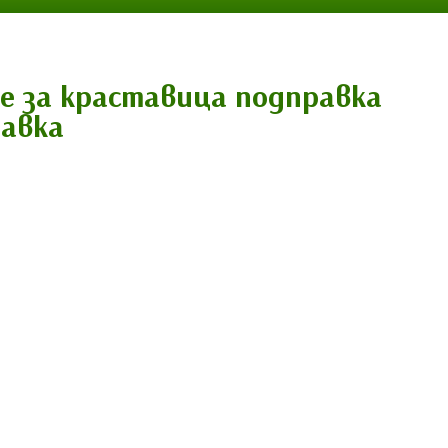
е за краставица подправка
равка