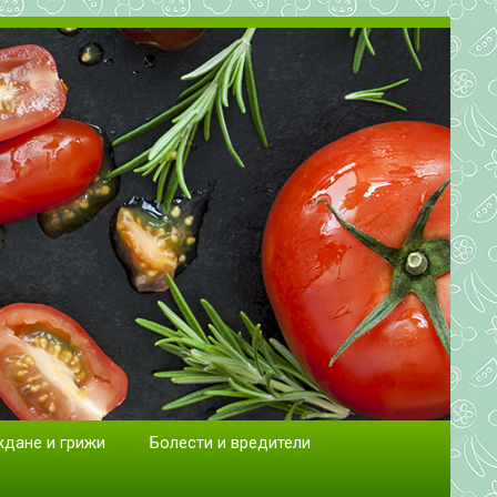
сад.
ждане и грижи
Болести и вредители