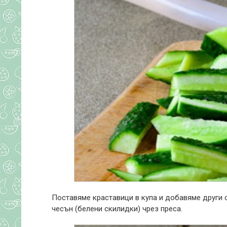
Поставяме краставици в купа и добавяме други 
чесън (белени скилидки) чрез преса.