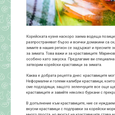
Корейската кухня наскоро заема водеща позиция 
разпространяват бързо и всички домакини са скл
зимите в нашия регион се задържат и пресните з
за зимата. Това важи и за краставиците. Маринов
особено като закуска. Предлагаме ви специална 
затворим корейски краставици за зимата.
Каква е добрата рецепта днес: краставиците мог
Неформални и големи калибри краставици, които
сме подходящи, защото зеленчуците все още ще 
краставиците и завийте няколко буркани с прекр
В допълнение към краставиците, ние се нуждаем
вкусни краставици с подправки за корейски морк
много проста, но вкусът на краставиците става м