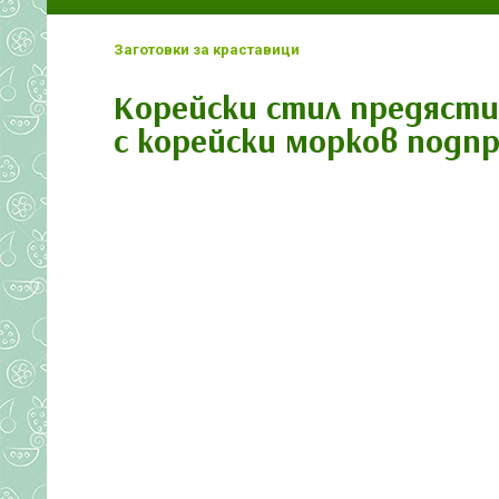
Заготовки за краставици
Корейски стил предясти
с корейски морков подп