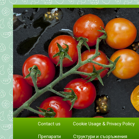
Всичко за доматите. Отглеж
Contact us
Cookie Usage & Privacy Policy
Отглеждане и грижи за домати
Препарати
Структури и съоръжения