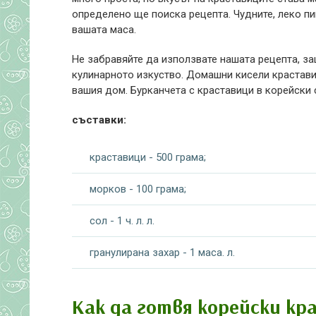
определено ще поиска рецепта. Чудните, леко п
вашата маса.
Не забравяйте да използвате нашата рецепта, за
кулинарното изкуство. Домашни кисели краставич
вашия дом. Бурканчета с краставици в корейски 
съставки:
краставици - 500 грама;
морков - 100 грама;
сол - 1 ч. л. л.
гранулирана захар - 1 маса. л.
Как да готвя корейски кр