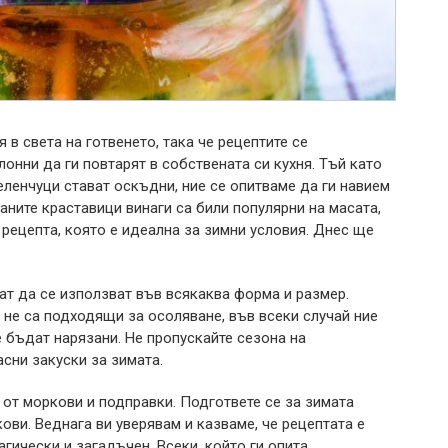
в света на готвенето, така че рецептите се
онни да ги повтарят в собствената си кухня.
Тъй като
еленчуци стават оскъдни, ние се опитваме да ги навием
аните краставици винаги са били популярни на масата,
рецепта, която е идеална за зимни условия. Днес ще
ат да се използват във всякаква форма и размер.
 не са подходящи за осоляване, във всеки случай ние
бъдат нарязани. Не пропускайте сезона на
асни закуски за зимата.
 от моркови и подправки. Подгответе се за зимата
ови. Веднага ви уверявам и казваме, че рецептата е
агически и загадъчен. Всеки, който ги опита,