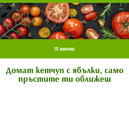
Всичко за доматите.
Отглеждане и грижи за домати
меню
Отглеждане на домати.
Сортове и разсад.
Домат кетчуп с ябълки, само
пръстите ти оближеш