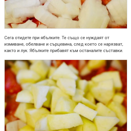
Сега отидете при ябълките. Те също се нуждаят от
измиване, обелване и сърцевина, след което се нарязват,
както и лук. Ябълките прибавят към останалите съставки.