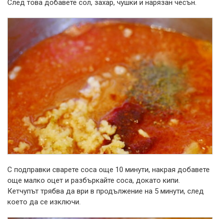
След това добавете сол, захар, чушки и нарязан чесън.
С подправки сварете соса още 10 минути, накрая добавете
още малко оцет и разбъркайте соса, докато кипи.
Кетчупът трябва да ври в продължение на 5 минути, след
което да се изключи.