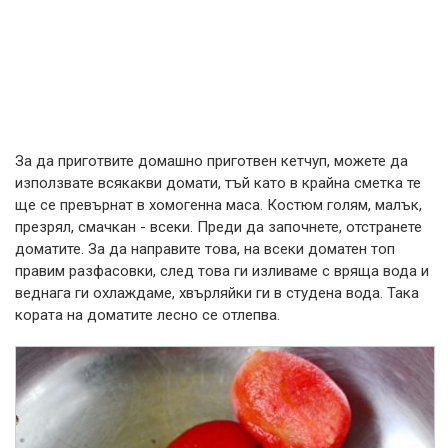
За да приготвите домашно приготвен кетчуп, можете да
използвате всякакви домати, тъй като в крайна сметка те
ще се превърнат в хомогенна маса. Костюм голям, малък,
презрял, смачкан - всеки. Преди да започнете, отстранете
доматите. За да направите това, на всеки доматен топ
правим разфасовки, след това ги изливаме с вряща вода и
веднага ги охлаждаме, хвърляйки ги в студена вода. Така
кората на доматите лесно се отлепва.