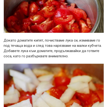
Докато доматите кипят, почистваме лука си, измиваме го
под течаща вода и след това нарязваме на малки кубчета.
Добавете лука към доматите, продължавайки да готвите
соса, като го разбърквате внимателно.