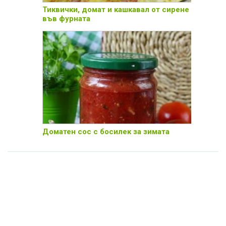
Тиквички, домат и кашкавал от сирене
във фурната
Доматен сос с босилек за зимата