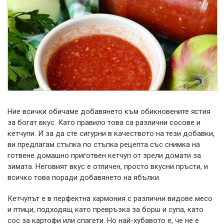
Ние всички обичаме добавянето към обикновените ястия
за богат вкус. Като правило това са различни сосове и
кетчупи.
И за да сте сигурни в качеството на тези добавки,
ви предлагам стъпка по стъпка рецепта със снимка на
готвене домашно приготвен кетчуп от зрели домати за
зимата. Неговият вкус е отличен, просто вкусни пръсти, и
всичко това поради добавянето на ябълки.
Кетчупът е в перфектна хармония с различни видове месо
и птици, подходящ като превръзка за борш и супа, като
сос за картофи или спагети. Но най-хубавото е, че не е