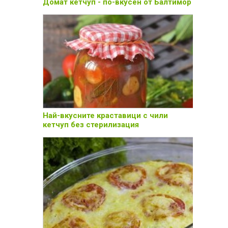
Домат кетчуп - по-вкусен от Балтимор
Най-вкусните краставици с чили
кетчуп без стерилизация