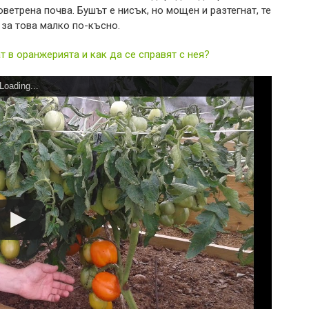
оветрена почва. Бушът е нисък, но мощен и разтегнат, те
 за това малко по-късно.
 в оранжерията и как да се справят с нея?
Loading...