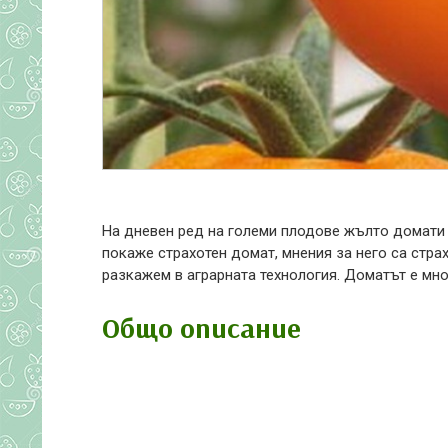
На дневен ред на големи плодове жълто домати 
покаже страхотен домат, мнения за него са стра
разкажем в аграрната технология. Доматът е мног
Общо описание