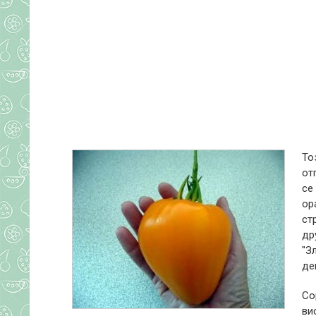
То
от
се
ор
ст
др
"З
де
Со
ви