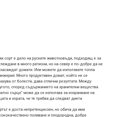
зи сорт е дело на руските животновъди, подходящ е за
глеждане в много региони, но на север е по-добре да не
 засаждат домати. Или можете да използвате топла
анжерия. Много продуктивен домат, който не се
рахува от болести, дава отлични резултати. Между
угото, според съдържанието на хранителни вещества
латно сърце" може да се използва за изхранване на
цата и хората, че те трябва да следват диета.
ртът е доста непретенциозен, но обича да има
сококачествено поливане и плодородна, добре