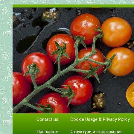
Всичко за доматите. Отглеж
Contact us
Cookie Usage & Privacy Policy
Отглеждане и грижи за домати
Препарати
Структури и съоръжения