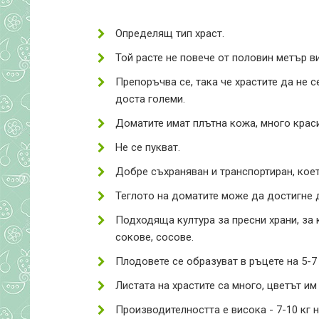
Определящ тип храст.
Той расте не повече от половин метър в
Препоръчва се, така че храстите да не с
доста големи.
Доматите имат плътна кожа, много краси
Не се пукват.
Добре съхраняван и транспортиран, коет
Теглото на доматите може да достигне д
Подходяща култура за пресни храни, за 
сокове, сосове.
Плодовете се образуват в ръцете на 5-7
Листата на храстите са много, цветът им
Производителността е висока - 7-10 кг 