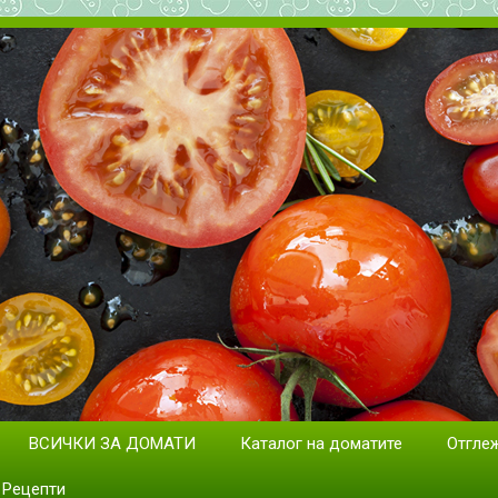
дане на домати. Сортове и раз
ВСИЧКИ ЗА ДОМАТИ
Каталог на доматите
Отгле
Рецепти