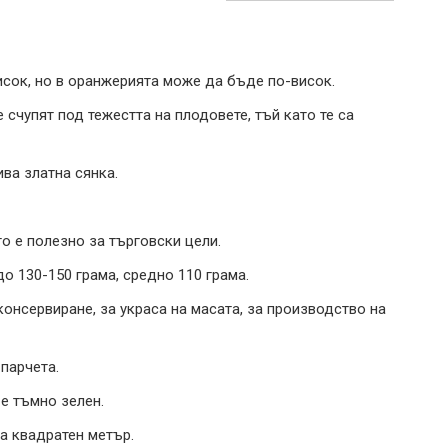
исок, но в оранжерията може да бъде по-висок.
е счупят под тежестта на плодовете, тъй като те са
ва златна сянка.
о е полезно за търговски цели.
о 130-150 грама, средно 110 грама.
консервиране, за украса на масата, за производство на
 парчета.
 е тъмно зелен.
на квадратен метър.