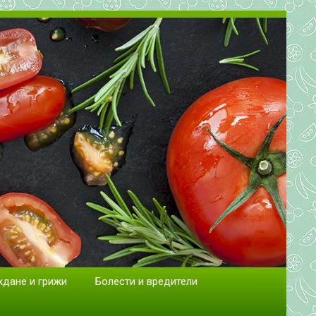
сад.
ждане и грижи
Болести и вредители