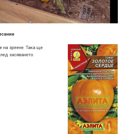
исание
е на зреене. Така ще
след засяването.