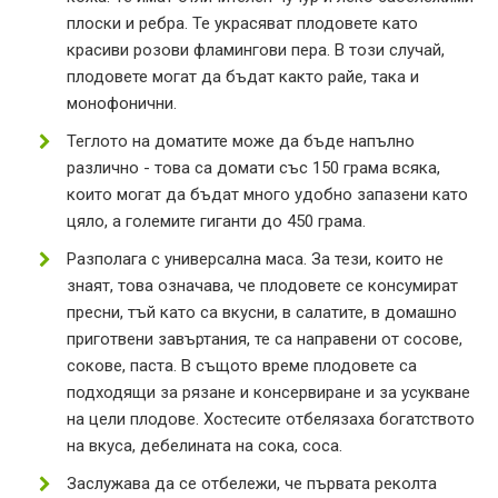
плоски и ребра. Те украсяват плодовете като
красиви розови фламингови пера. В този случай,
плодовете могат да бъдат както райе, така и
монофонични.
Теглото на доматите може да бъде напълно
различно - това са домати със 150 грама всяка,
които могат да бъдат много удобно запазени като
цяло, а големите гиганти до 450 грама.
Разполага с универсална маса. За тези, които не
знаят, това означава, че плодовете се консумират
пресни, тъй като са вкусни, в салатите, в домашно
приготвени завъртания, те са направени от сосове,
сокове, паста. В същото време плодовете са
подходящи за рязане и консервиране и за усукване
на цели плодове. Хостесите отбелязаха богатството
на вкуса, дебелината на сока, соса.
Заслужава да се отбележи, че първата реколта