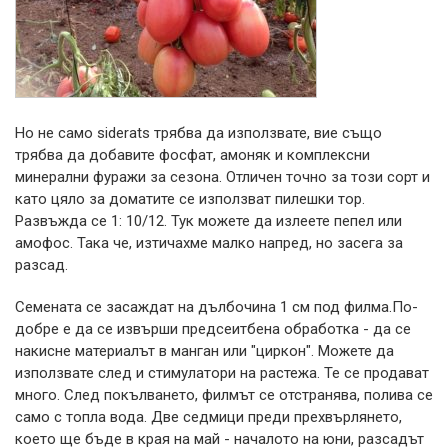
Но не само siderats трябва да използвате, вие също
трябва да добавите фосфат, амоняк и комплексни
минерални фуражи за сезона. Отличен точно за този сорт и
като цяло за доматите се използват пилешки тор.
Развъжда се 1: 10/12. Тук можете да излеете пепел или
амофос. Така че, изтичахме малко напред, но засега за
разсад.
Семената се засаждат на дълбочина 1 см под филма.По-
добре е да се извърши предсеитбена обработка - да се
накисне материалът в манган или "циркон". Можете да
използвате след и стимулатори на растежа. Те се продават
много. След покълването, филмът се отстранява, полива се
само с топла вода. Две седмици преди прехвърлянето,
което ще бъде в края на май - началото на юни, разсадът