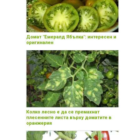
Домат "Емералд Ябълка": интересен и
оригинален
Колко лесно е да се премахнат
плесенните листа върху доматите в
оранжерия