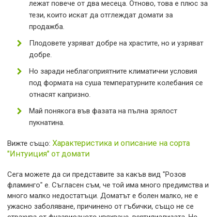
лежат повече от два месеца. Отново, това е плюс за
тези, които искат да отглеждат домати за
продажба.
Плодовете узряват добре на храстите, но и узряват
добре.
Но заради неблагоприятните климатични условия
под формата на суша температурните колебания се
отнасят капризно.
Май понякога във фазата на пълна зрялост
пукнатина.
Характеристика и описание на сорта
Вижте също:
"Интуиция" от домати
Сега можете да си представите за какъв вид "Розов
фламинго" е. Съгласен съм, че той има много предимства и
много малко недостатъци. Доматът е болен малко, не е
ужасно заболяване, причинено от гъбички, също не се