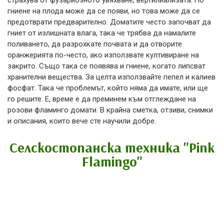
страхува от фузариозното увяхване, вертилиализата. Но
гниене на плода може да се появи, но това може да се
предотврати предварително. Доматите често започват да
гниет от излишната влага, така че трябва да намалите
поливането, да разрохкате почвата и да отворите
оранжерията по-често, ако използвате култивиране на
закрито. Също така се появява и гниене, когато липсват
хранителни вещества. За целта използвайте пепел и калиев
фосфат. Така че проблемът, който няма да имате, или ще
го решите. Е, време е да преминем към отглеждане на
розови фламинго домати. В крайна сметка, отзиви, снимки
и описания, които вече сте научили добре.
Селскостопанска техника "Pink
Flamingo"