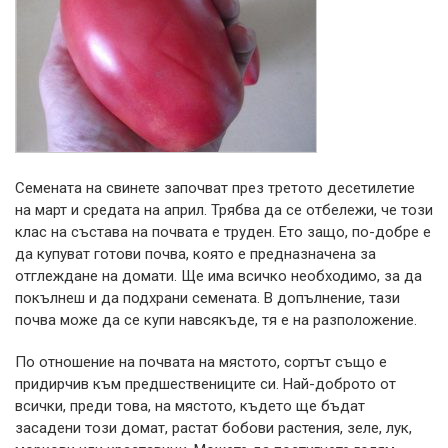
Семената на свинете започват през третото десетилетие
на март и средата на април. Трябва да се отбележи, че този
клас на състава на почвата е труден. Ето защо, по-добре е
да купуват готови почва, която е предназначена за
отглеждане на домати. Ще има всичко необходимо, за да
покълнеш и да подхрани семената. В допълнение, тази
почва може да се купи навсякъде, тя е на разположение.
По отношение на почвата на мястото, сортът също е
придирчив към предшествениците си. Най-доброто от
всички, преди това, на мястото, където ще бъдат
засадени този домат, растат бобови растения, зеле, лук,