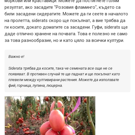
моркови или краставици. Можете да постигнете голям
резултат, ако засадите "Розовия фламинго", където са
били засадени сидератите. Можете да ги сеете в началото
на пролетта, siderats скоро ще покълнат, а вие трябва да
ги косите, докато доматите са засадени. Гуфи, siderats ще
даде отлично хранене на почвата. Това е полезно не само
за това разнообразие, но и като цяло за всички култури.
Важно е
!
Siderata трябва да косите, така че семената все още не се
появяват. В противен случай те ще паднат и ще покълнат като
плевели между култивирани растения. Можете да използвате
фий, горчица, лупина, люцерна.