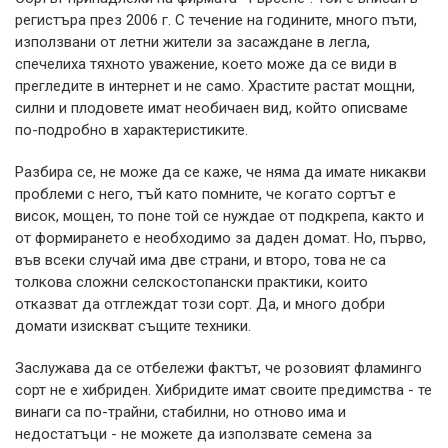
регистъра през 2006 г. С течение на годините, много пъти,
използвани от летни жители за засаждане в легла,
спечелиха тяхното уважение, което може да се види в
прегледите в интернет и не само. Храстите растат мощни,
силни и плодовете имат необичаен вид, който описваме
по-подробно в характеристиките.
Разбира се, не може да се каже, че няма да имате никакви
проблеми с него, тъй като помните, че когато сортът е
висок, мощен, то поне той се нуждае от подкрепа, както и
от формирането е необходимо за даден домат. Но, първо,
във всеки случай има две страни, и второ, това не са
толкова сложни селскостопански практики, които
отказват да отглеждат този сорт. Да, и много добри
домати изискват същите техники.
Заслужава да се отбележи фактът, че розовият фламинго
сорт не е хибриден. Хибридите имат своите предимства - те
винаги са по-трайни, стабилни, но отново има и
недостатъци - не можете да използвате семена за