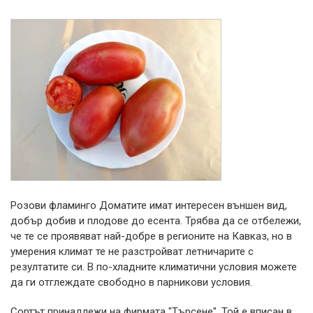
Розови фламинго Доматите имат интересен външен вид,
добър добив и плодове до есента. Трябва да се отбележи,
че те се проявяват най-добре в регионите на Кавказ, но в
умерения климат те не разстройват летничарите с
резултатите си. В по-хладните климатични условия можете
да ги отглеждате свободно в парникови условия.
Сортът принадлежи на фирмата "Търсене". Той е вписан в