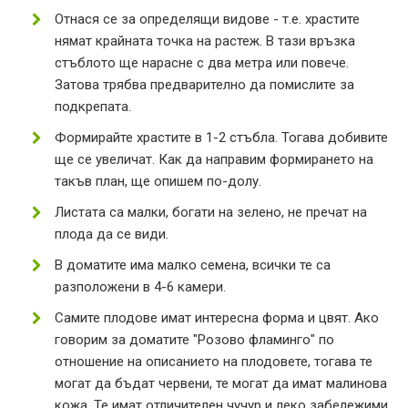
Отнася се за определящи видове - т.е. храстите
нямат крайната точка на растеж. В тази връзка
стъблото ще нарасне с два метра или повече.
Затова трябва предварително да помислите за
подкрепата.
Формирайте храстите в 1-2 стъбла. Тогава добивите
ще се увеличат. Как да направим формирането на
такъв план, ще опишем по-долу.
Листата са малки, богати на зелено, не пречат на
плода да се види.
В доматите има малко семена, всички те са
разположени в 4-6 камери.
Самите плодове имат интересна форма и цвят. Ако
говорим за доматите "Розово фламинго" по
отношение на описанието на плодовете, тогава те
могат да бъдат червени, те могат да имат малинова
кожа. Те имат отличителен чучур и леко забележими