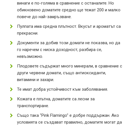
винаги е по-голяма в сравнение с останалите. Но
обикновено доматите средно ще тежат 200 и малко
повече до най-замръзване.
Пулпата има средна плътност. Вкусът и ароматът са
прекрасни.
Документи за добив този домати не показва, но да
го наречем с ниска доходност, разбира се,
невъзможно.
Плодовете съдържат много минерали, в сравнение с
други червени домати, също антиоксиданти,
витамини и захари.
Те имат добра устойчивост към заболявания.
Кожата е плътна, доматите са лесни за
транспортиране.
Също така "Pink Flamingo" е добре поддържан. Ако
условията се създават правилно, доматите могат да