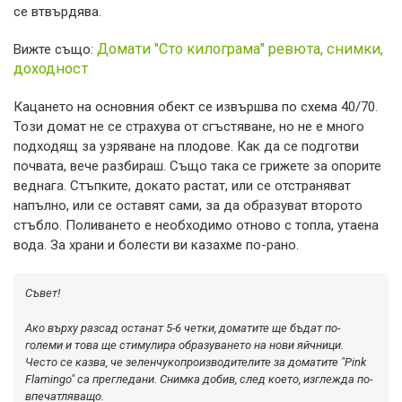
се втвърдява.
Домати "Сто килограма" ревюта, снимки,
Вижте също:
доходност
Кацането на основния обект се извършва по схема 40/70.
Този домат не се страхува от сгъстяване, но не е много
подходящ за узряване на плодове. Как да се подготви
почвата, вече разбираш. Също така се грижете за опорите
веднага. Стъпките, докато растат, или се отстраняват
напълно, или се оставят сами, за да образуват второто
стъбло. Поливането е необходимо отново с топла, утаена
вода. За храни и болести ви казахме по-рано.
Съвет!
Ако върху разсад останат 5-6 четки, доматите ще бъдат по-
големи и това ще стимулира образуването на нови яйчници.
Често се казва, че зеленчукопроизводителите за доматите "Pink
Flamingo" са прегледани. Снимка добив, след което, изглежда по-
впечатляващо.