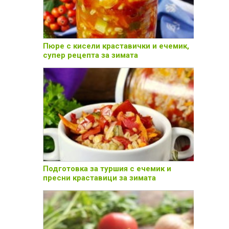
Пюре с кисели краставички и ечемик,
супер рецепта за зимата
Подготовка за туршия с ечемик и
пресни краставици за зимата