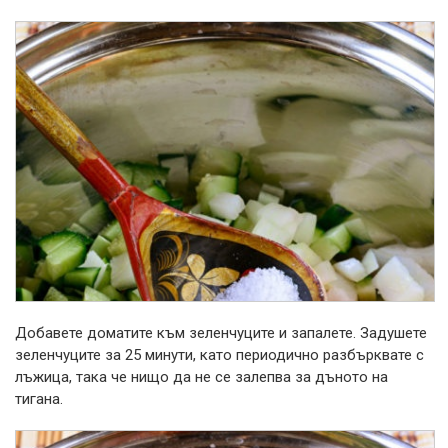
Добавете доматите към зеленчуците и запалете. Задушете
зеленчуците за 25 минути, като периодично разбърквате с
лъжица, така че нищо да не се залепва за дъното на
тигана.