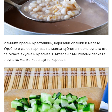
Измийте пресни краставици, нарязани опашки и мелете.
Удобно е да се нарязва на малки кубчета, после супата ще
се окаже вкусна и красива. Съгласен съм, големи парчета
в супата, малко хора ще го харесат.