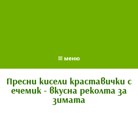
меню
Пресни кисели краставички с
ечемик - вкусна реколта за
зимата