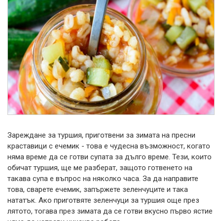
Зареждане за туршия, приготвени за зимата на пресни
краставици с ечемик - това е чудесна възможност, когато
няма време да се готви супата за дълго време. Тези, които
обичат туршия, ще ме разберат, защото готвенето на
такава супа е въпрос на няколко часа.
За да направите
това, сварете ечемик, запържете зеленчуците и така
нататък. Ако приготвяте зеленчуци за туршия още през
лятото, тогава през зимата да се готви вкусно първо ястие