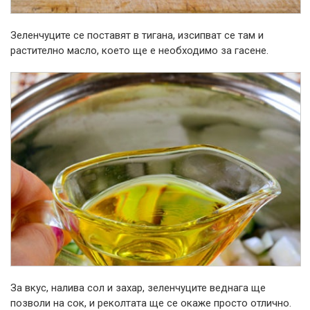
Зеленчуците се поставят в тигана, изсипват се там и
растително масло, което ще е необходимо за гасене.
За вкус, налива сол и захар, зеленчуците веднага ще
позволи на сок, и реколтата ще се окаже просто отлично.