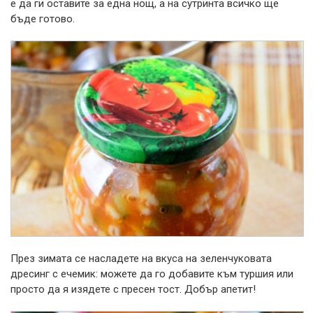
е да ги оставите за една нощ, а на сутринта всичко ще
бъде готово.
През зимата се насладете на вкуса на зеленчуковата
дресинг с ечемик: можете да го добавите към туршия или
просто да я изядете с пресен тост. Добър апетит!