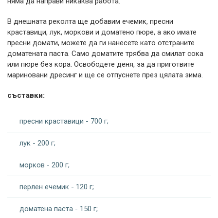
няма да направи никаква работа.
В днешната реколта ще добавим ечемик, пресни
краставици, лук, моркови и доматено пюре, а ако имате
пресни домати, можете да ги нанесете като отстраните
доматената паста. Само доматите трябва да смилат сока
или пюре без кора. Освободете деня, за да приготвите
мариновани дресинг и ще се отпуснете през цялата зима.
съставки:
пресни краставици - 700 г;
лук - 200 г;
морков - 200 г;
перлен ечемик - 120 г;
доматена паста - 150 г;