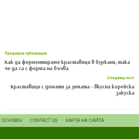
Предишна публикация
Как да ферментираме краставици в буркани, така
че да са с форма на бъчва
Следващ пост
Краставици с домати за зимата - вкусна корейска
закуска
ОСНОВЕН
CONTACT US
КАРТА НА САЙТА