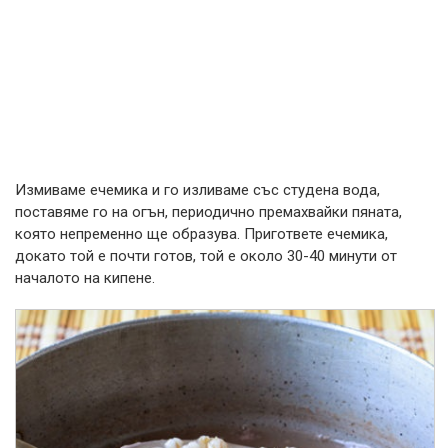
Измиваме ечемика и го изливаме със студена вода,
поставяме го на огън, периодично премахвайки пяната,
която непременно ще образува. Пригответе ечемика,
докато той е почти готов, той е около 30-40 минути от
началото на кипене.