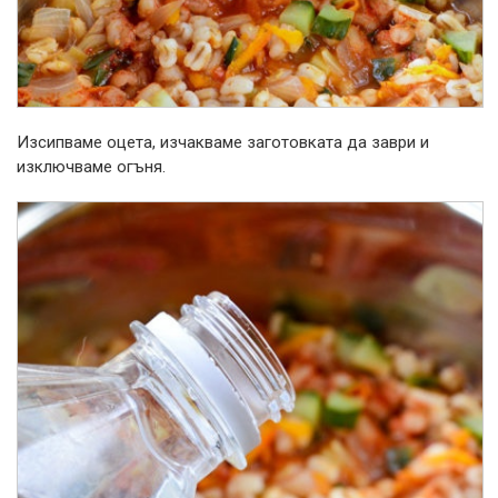
Изсипваме оцета, изчакваме заготовката да заври и
изключваме огъня.