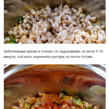
Забелязваме време и отново се задушаваме, но вече 5-10
минути, тъй като зърнените култури са почти готови.