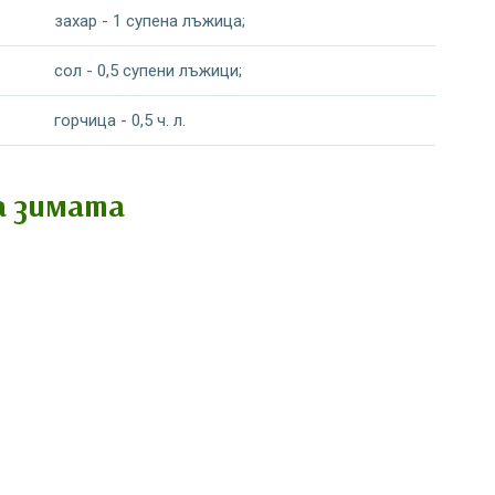
захар - 1 супена лъжица;
сол - 0,5 супени лъжици;
горчица - 0,5 ч. л.
а зимата