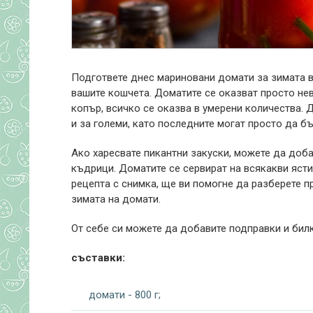
Подгответе днес мариновани домати за зимата в
вашите кошчета.
Доматите се оказват просто нев
копър, всичко се оказва в умерени количества. 
и за големи, като последните могат просто да б
Ако харесвате пикантни закуски, можете да доба
къдрици. Доматите се сервират на всякакви ястия
рецепта с снимка, ще ви помогне да разберете п
зимата на домати.
От себе си можете да добавите подправки и бил
съставки:
домати - 800 г;