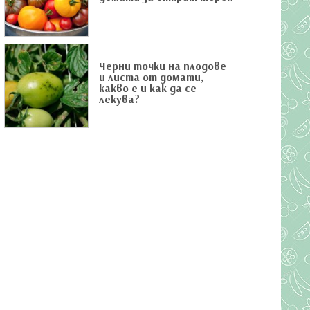
Черни точки на плодове
и листа от домати,
какво е и как да се
лекува?