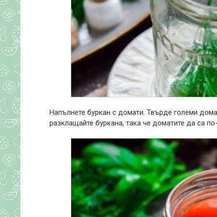
Напълнете буркан с домати. Твърде големи домат
разклащайте буркана, така че доматите да са по-