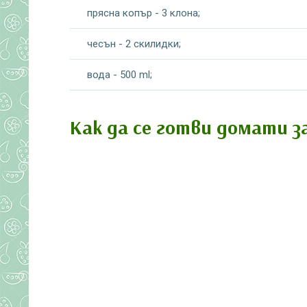
прясна копър - 3 клона;
чесън - 2 скилидки;
вода - 500 ml;
Как да се готви домати з