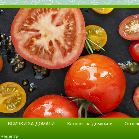
дане на домати. Сортове и раз
ВСИЧКИ ЗА ДОМАТИ
Каталог на доматите
Отгле
Рецепти