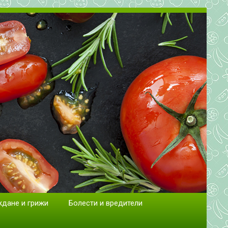
сад.
ждане и грижи
Болести и вредители