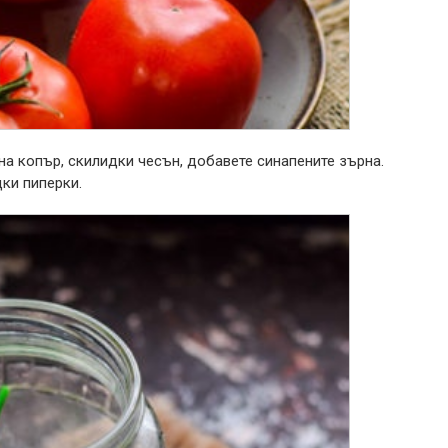
на копър, скилидки чесън, добавете синапените зърна.
ки пиперки.