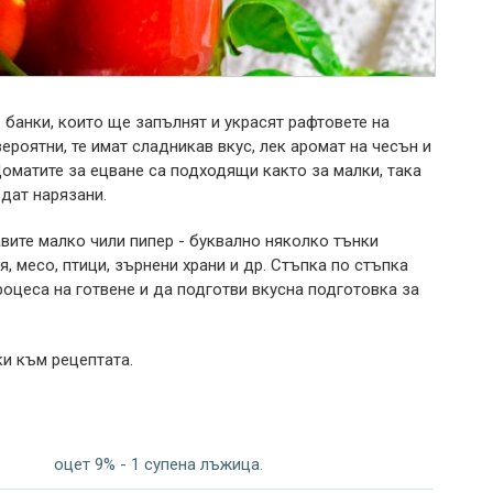
 банки, които ще запълнят и украсят рафтовете на
ероятни, те имат сладникав вкус, лек аромат на чесън и
Доматите за ецване са подходящи както за малки, така
ъдат нарязани.
вите малко чили пипер - буквално няколко тънки
, месо, птици, зърнени храни и др. Стъпка по стъпка
роцеса на готвене и да подготви вкусна подготовка за
ки към рецептата.
оцет 9% - 1 супена лъжица.