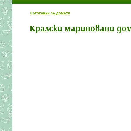
Заготовки за домати
Кралски мариновани до