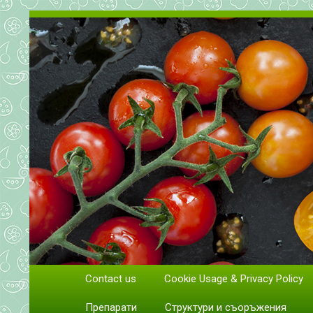
Всичко за доматите. Отглеж
Contact us
Cookie Usage & Privacy Policy
Отглеждане и грижи за домати
Препарати
Структури и съоръжения