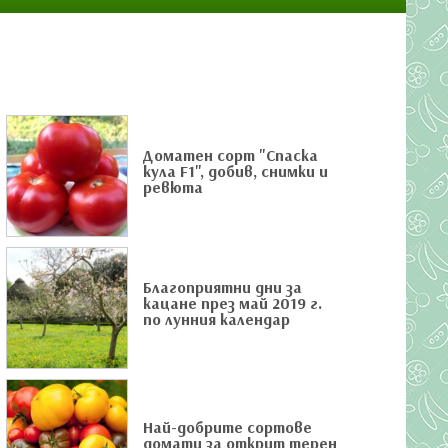
Доматен сорт "Спаска
кула F1", добив, снимки и
ревюта
Благоприятни дни за
кацане през май 2019 г.
по лунния календар
Най-добрите сортове
домати за открит терен