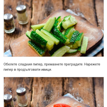
Обелете сладкия пипер, премахнете преградите. Нарежете
пипер в продълговати ивици.