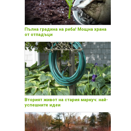
Пълна градина на риба! Мощна храна
от отпадъци
Вторият живот на стария маркуч: най-
успешните идеи