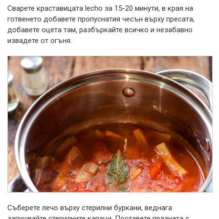
Сварете краставицата lecho за 15-20 минути, в края на
готвенето добавете пропуснатия чесън върху пресата,
добавете оцета там, разбъркайте всичко и незабавно
извадете от огъня.
Съберете лечо върху стерилни буркани, веднага
запушвайте стерилните капаци. Поставете празната с