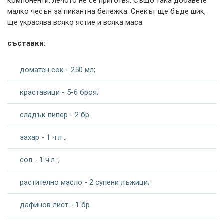
компоненти, лечото не се приготвя. Също така добавете
малко чесън за пикантна бележка. Снекът ще бъде шик,
ще украсява всяко ястие и всяка маса.
съставки:
доматен сок - 250 мл;
краставици - 5-6 броя;
сладък пипер - 2 бр.
захар - 1 ч.л .;
сол - 1 ч.л .;
растително масло - 2 супени лъжици;
дафинов лист - 1 бр.