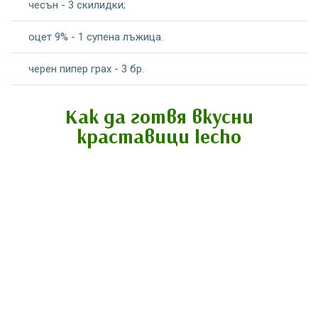
чесън - 3 скилидки;
оцет 9% - 1 супена лъжица.
черен пипер грах - 3 бр.
Как да готвя вкусни
краставици lecho