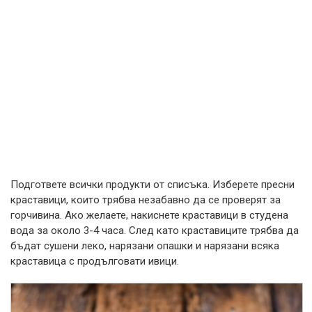
Подгответе всички продукти от списъка. Изберете пресни
краставици, които трябва незабавно да се проверят за
горчивина. Ако желаете, накиснете краставици в студена
вода за около 3-4 часа. След като краставиците трябва да
бъдат сушени леко, нарязани опашки и нарязани всяка
краставица с продълговати ивици.