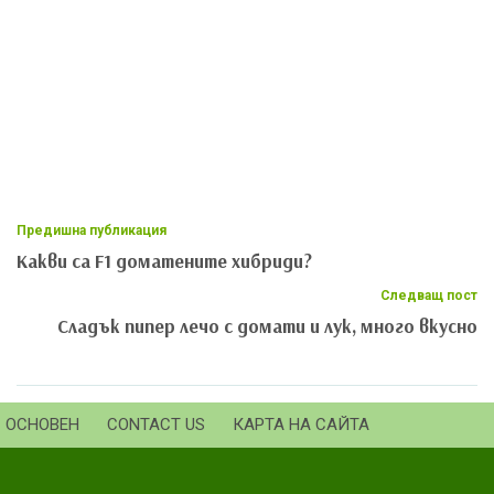
Предишна публикация
Какви са F1 доматените хибриди?
Следващ пост
Сладък пипер лечо с домати и лук, много вкусно
ОСНОВЕН
CONTACT US
КАРТА НА САЙТА