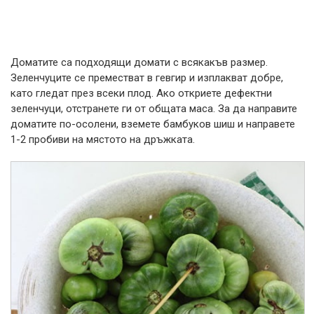
Доматите са подходящи домати с всякакъв размер.
Зеленчуците се преместват в гевгир и изплакват добре,
като гледат през всеки плод. Ако откриете дефектни
зеленчуци, отстранете ги от общата маса. За да направите
доматите по-осолени, вземете бамбуков шиш и направете
1-2 пробиви на мястото на дръжката.