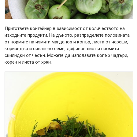
Пригответе контейнер в зависимост от количеството на
изходните продукти. На дъното, разпределете половината
от нормите на измити магданоз и копър, листа от череши,
кориандър и синапено семе, дафинов лист и промити
скилидки от чесън. Можете да използвате копър чадъри,
корен и листа от хрян.