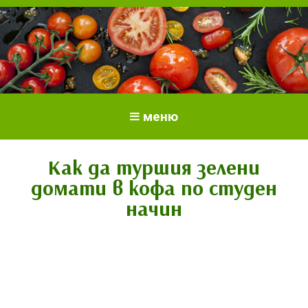
Всичко за доматите.
Отглеждане и грижи за домати
меню
Отглеждане на домати.
Сортове и разсад.
Как да туршия зелени
домати в кофа по студен
начин