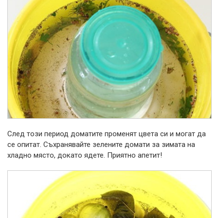
След този период доматите променят цвета си и могат да
се опитат. Съхранявайте зелените домати за зимата на
хладно място, докато ядете. Приятно апетит!