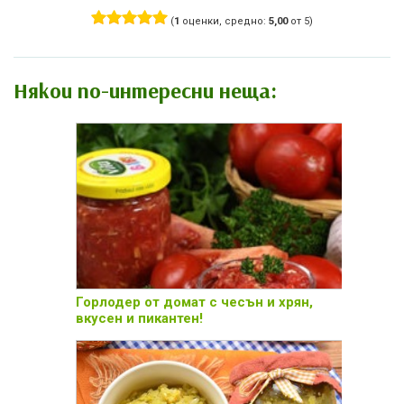
(
1
оценки, средно:
5,00
от 5)
Някои по-интересни неща:
Горлодер от домат с чесън и хрян,
вкусен и пикантен!