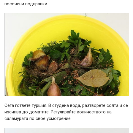
посочени подправки.
Сега гответе туршия. В студена вода, разтворете солта и се
изсипва до доматите. Регулирайте количеството на
саламурата по свое усмотрение.