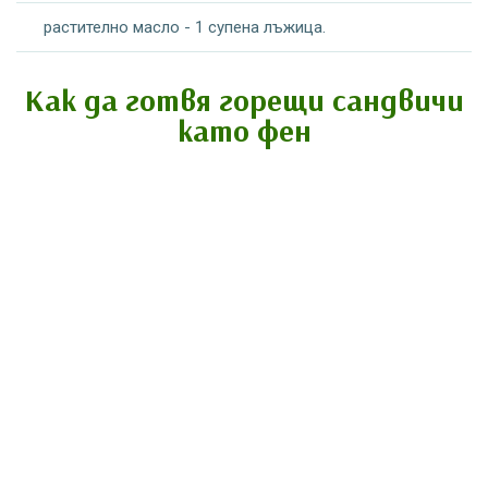
растително масло - 1 супена лъжица.
Как да готвя горещи сандвичи
като фен