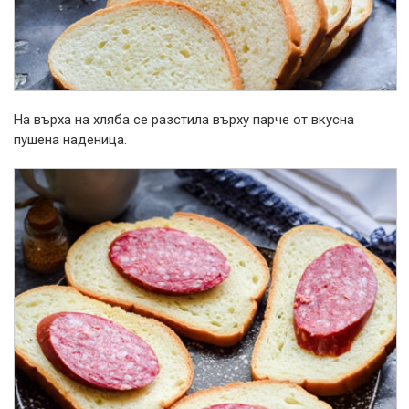
На върха на хляба се разстила върху парче от вкусна
пушена наденица.