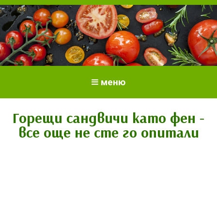
Всичко за доматите.
Отглеждане и грижи за домати
меню
Отглеждане на домати.
Сортове и разсад.
Горещи сандвичи като фен -
все още не сте го опитали