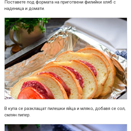
Поставете под формата на приготвени филийки хляб с
наденица и домати.
В купа се разклащат пилешки яйца и мляко, добавя се сол,
смлян пипер.