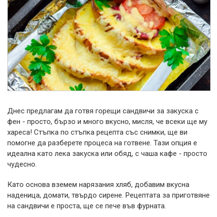
Днес предлагам да готвя горещи сандвичи за закуска с
фен - просто, бързо и много вкусно, мисля, че всеки ще му
хареса!
Стъпка по стъпка рецепта със снимки, ще ви
помогне да разберете процеса на готвене. Тази опция е
идеална като лека закуска или обяд, с чаша кафе - просто
чудесно.
Като основа вземем нарязания хляб, добавим вкусна
наденица, домати, твърдо сирене. Рецептата за приготвяне
на сандвичи е проста, ще се пече във фурната.