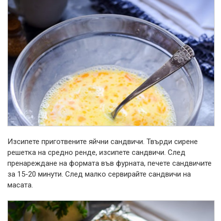
Изсипете приготвените яйчни сандвичи. Твърди сирене
решетка на средно ренде, изсипете сандвичи. След
пренареждане на формата във фурната, печете сандвичите
за 15-20 минути. След малко сервирайте сандвичи на
масата.