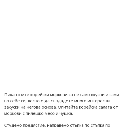
Пикантните корейски моркови са не само вкусни и сами
по себе си, лесно е да създадете много интересни
закуски на негова основа. Опитайте корейска салата от
моркови с пилешко месо и чушка.
Студено предястие, направено стъпка по стъпка по