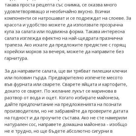
такава проста рецепта със снимка, се оказва много
удовлетворяващо и необичайно вкусно. Всички
компоненти се натрошават и се подреждат на слоеве. За
красота и удобство можете да използвате прозрачна
купа за салата или подвижна форма. Такава интересна
салата изглежда ефектно на най-щедрата празнична
трапеза. Ако искате да предложите предястие с горящ
корейски морков за вечеря, можете да направите без
гарнитура.
За да направите салата, ще ви трябват пилешки клечки
или половин гърда. Предварително изпечете месото
във фурната или сварете. Сварете яйцата и картофите,
докато се сварят. По желание лукът се маринова в
разтвор от вода и оцет. Когато избирате майонеза,
дайте предпочитание на предложенията на познати
производители, но не забравяйте да проверите датата
на годност и да проучите състава. Ако не сте намерили
натурален сос, направете домашна майонеза - изобщо
не е трудно, но ще бъдете абсолютно сигурни в