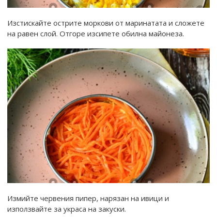
Изстискайте острите моркови от маринатата и сложете
на равен слой. Отгоре изсипете обилна майонеза.
Измийте червения пипер, нарязан на ивици и
използвайте за украса на закуски.