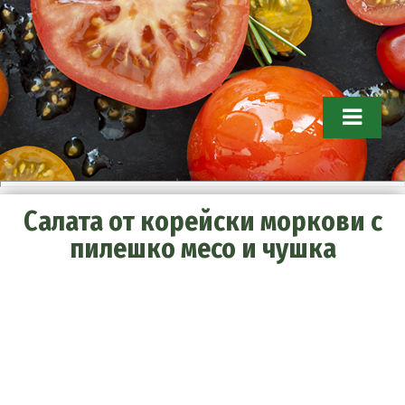
Tomathouse.com. Съвети за
Салата от корейски моркови с
градинари
пилешко месо и чушка