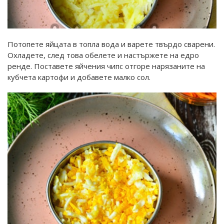
Потопете яйцата в топла вода и варете твърдо сварени.
Охладете, след това обелете и настържете на едро
ренде. Поставете яйчения чипс отгоре нарязаните на
кубчета картофи и добавете малко сол.