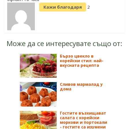
Кажи благодаря
2
Може да се интересувате също от:
Бързо цвекло в
корейски стил: най-
вкусната рецепта
Сливов мармалад у
дома
Гостите възхищават
салата с корейски
моркови и портокали
- гостите са изумени